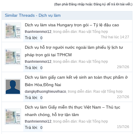
(Bạn phải Đăng nhập hoặc Đăng ký để trả lời bài viết.)
Similar Threads - Dịch vụ làm
Dịch vụ làm visa Hungary trọn gói – Tỷ lệ đậu cao
thanhnienmoi12
, trong diễn đàn:
Rao vặt Tổng hợp
Thứ hai lúc 14:27
Trả lời:
0
Dịch vụ hỗ trợ người nước ngoài làm phiếu lý lịch tư
pháp trọn gói tại TPHCM
thanhnienmoi12
, trong diễn đàn:
Rao vặt Tổng hợp
29/7/26
Trả lời:
0
Dịch vụ làm giấy cam kết vệ sinh an toàn thực phẩm ở
Biên Hòa,Đồng Nai
dangkythuonghieuvihaco
, trong diễn đàn:
Rao vặt Tổng hợp
22/7/26
Trả lời:
0
Dịch vụ làm Giấy miễn thị thực Việt Nam – Thủ tục
nhanh chóng, hỗ trợ tận tâm
thanhnienmoi12
, trong diễn đàn:
Rao vặt Tổng hợp
15/7/26
Trả lời:
0