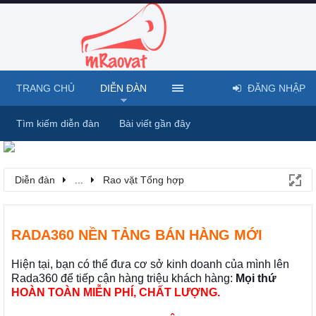
TRANG CHỦ
DIỄN ĐÀN
ĐĂNG NHẬP
Tìm kiếm diễn đàn
Bài viết gần đây
Diễn đàn
...
Rao vặt Tổng hợp
RADA360 NỀN TẢNG BÁN HÀNG MỚI
Hiện tại, bạn có thể đưa cơ sở kinh doanh của mình lên
Rada360 để tiếp cận hàng triệu khách hàng:
Mọi thứ
HOÀN TOÀN MIỄN PHÍ, CHẤT LƯỢNG.