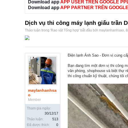
Download app
APP USER TRÊN GOOGLE PP
Download app
APP PARTNER TRÊN GOOGLE
Dịch vụ thi công máy lạnh giấu trần D
Thảo luận trong '
Rao vặt Tổng hợp
' bắt đầu bởi
maylanhanhsao
,
8
Điện lạnh Ánh Sao - Đơn vị cung cấp
Bạn đang tìm một đơn vị thi công m
văn phòng, shophouse và biệt thự n
thi công chuẩn kỹ thuật, chúng tôi 
maylanhanhsa
o
Member
Tham gia ngày:
30/12/17
Thảo luận:
513
Đã được thích:
0