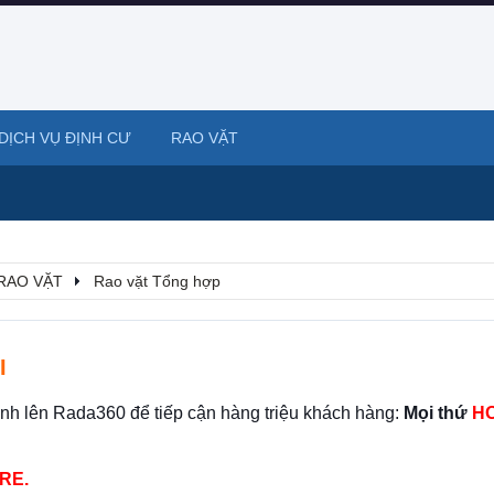
DỊCH VỤ ĐỊNH CƯ
RAO VẶT
RAO VẶT
Rao vặt Tổng hợp
I
ình lên Rada360 để tiếp cận hàng triệu khách hàng:
Mọi thứ
HO
RE.