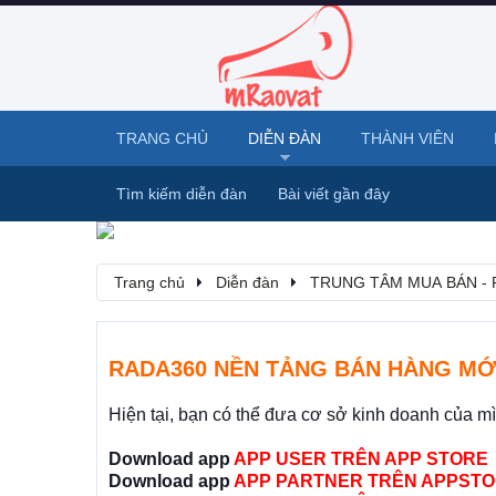
TRANG CHỦ
DIỄN ĐÀN
THÀNH VIÊN
Tìm kiếm diễn đàn
Bài viết gần đây
Trang chủ
Diễn đàn
TRUNG TÂM MUA BÁN - 
RADA360 NỀN TẢNG BÁN HÀNG MỚ
Hiện tại, bạn có thể đưa cơ sở kinh doanh của m
Download app
APP USER TRÊN APP STORE
Download app
APP PARTNER TRÊN APPSTO