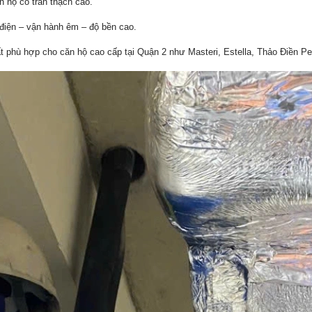
n hộ có trần thạch cao.
 điện – vận hành êm – độ bền cao.
 phù hợp cho căn hộ cao cấp tại Quận 2 như Masteri, Estella, Thảo Điền P