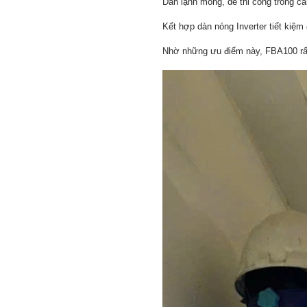
Dàn lạnh mỏng, dễ thi công trong că
Kết hợp dàn nóng Inverter tiết kiệm
Nhờ những ưu điểm này, FBA100 rất