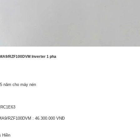
VMA9/RZF100DVM Inverter 1 pha
 05 năm cho máy nén
 BRC1E63
VMA9/RZF100DVM : 46.300.000 VNĐ
s Hiền