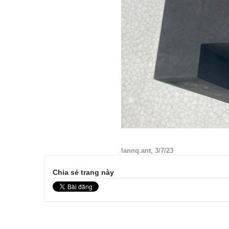
lannq.ant
,
3/7/23
Chia sẻ trang này