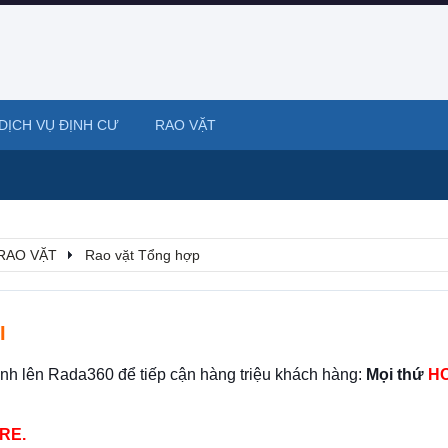
DỊCH VỤ ĐỊNH CƯ
RAO VẶT
RAO VẶT
Rao vặt Tổng hợp
I
ình lên Rada360 để tiếp cận hàng triệu khách hàng:
Mọi thứ
HO
RE.