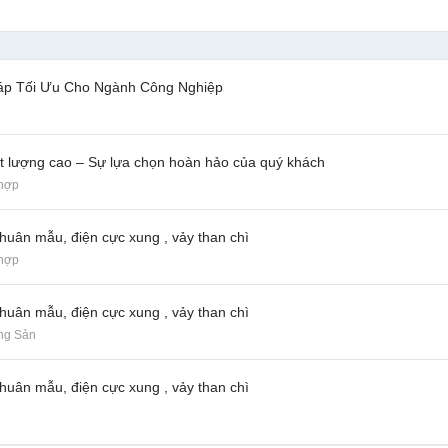
háp Tối Ưu Cho Ngành Công Nghiệp
ất lượng cao – Sự lựa chọn hoàn hảo của quý khách
 hợp
huân mẫu, điện cực xung , vảy than chì
 hợp
huân mẫu, điện cực xung , vảy than chì
ộng Sản
huân mẫu, điện cực xung , vảy than chì