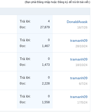
(Bạn phải Đăng nhập hoặc Đăng ký để trả lời bài viết.)
Trả lời:
4
DonaldAvask
Đọc:
27,879
16/7/26
Trả lời:
0
tramanh09
Đọc:
1,467
28/10/24
Trả lời:
0
tramanh09
Đọc:
1,473
18/10/24
Trả lời:
0
tramanh09
Đọc:
2,228
6/7/24
Trả lời:
0
tramanh09
Đọc:
1,558
17/5/24