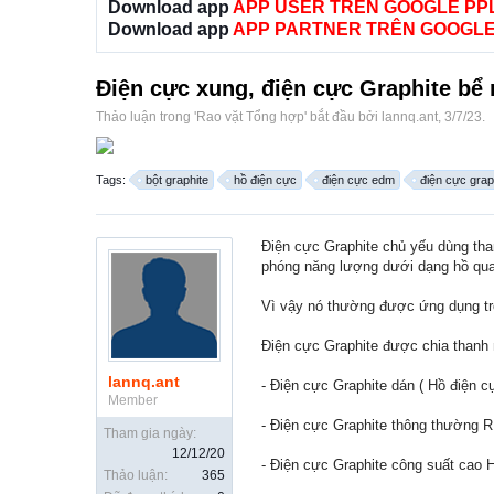
Download app
APP USER TRÊN GOOGLE PP
Download app
APP PARTNER TRÊN GOOGLE
Điện cực xung, điện cực Graphite bể
Thảo luận trong '
Rao vặt Tổng hợp
' bắt đầu bởi
lannq.ant
,
3/7/23
.
Tags:
bột graphite
hồ điện cực
điện cực edm
điện cực grap
Điện cực Graphite chủ yếu dùng tha
phóng năng lượng dưới dạng hồ quan
Vì vậy nó thường được ứng dụng tro
Điện cực Graphite được chia thanh 
lannq.ant
- Điện cực Graphite dán ( Hồ điện c
Member
- Điện cực Graphite thông thường R
Tham gia ngày:
12/12/20
- Điện cực Graphite công suất cao 
Thảo luận:
365