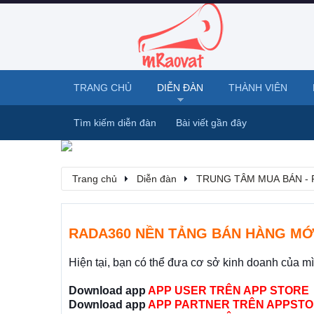
TRANG CHỦ
DIỄN ĐÀN
THÀNH VIÊN
Tìm kiếm diễn đàn
Bài viết gần đây
Trang chủ
Diễn đàn
TRUNG TÂM MUA BÁN - 
RADA360 NỀN TẢNG BÁN HÀNG MỚ
Hiện tại, bạn có thể đưa cơ sở kinh doanh của m
Download app
APP USER TRÊN APP STORE
Download app
APP PARTNER TRÊN APPSTO