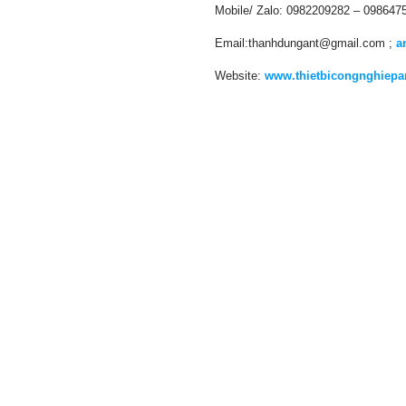
Mobile/ Zalo: 0982209282 – 098647
Email:thanhdungant@gmail.com ;
a
Website:
www.thietbicongnghiepan