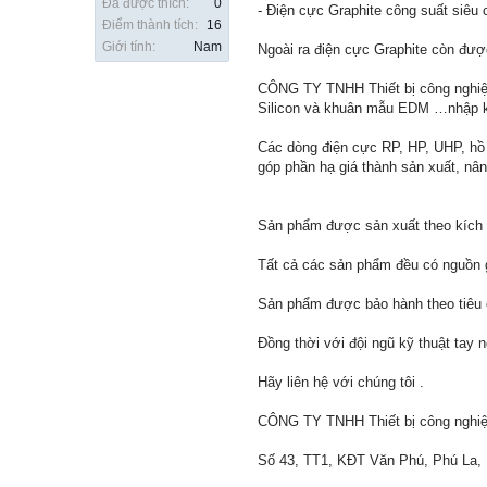
Đã được thích:
0
- Điện cực Graphite công suất siêu
Điểm thành tích:
16
Giới tính:
Nam
Ngoài ra điện cực Graphite còn đượ
CÔNG TY TNHH Thiết bị công nghiệp
Silicon và khuân mẫu EDM …nhập 
Các dòng điện cực RP, HP, UHP, hồ 
góp phần hạ giá thành sản xuất, nâ
Sản phẩm được sản xuất theo kích 
Tất cả các sản phẩm đều có nguồn g
Sản phẩm được bảo hành theo tiêu 
Đồng thời với đội ngũ kỹ thuật tay 
Hãy liên hệ với chúng tôi .
CÔNG TY TNHH Thiết bị công nghi
Số 43, TT1, KĐT Văn Phú, Phú La,