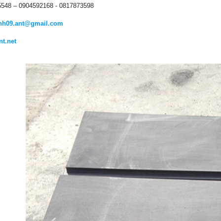
5548 – 0904592168 - 0817873598
nh09.ant@gmail.com
t.net