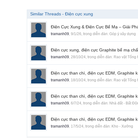
Similar Threads - Điện cực xung
Điện Cực Xung & Điện Cực Bể Mạ – Giải P
tramanh09
,
9/1/26
, trong diễn đàn:
Góp ý xây dựng
Điện cực xung, điện cực Graphite bể mạ ch
tramanh09
,
28/10/24
, trong diễn đàn:
Rao vặt Tổng
Điện cực than chì, điện cực EDM, Graphite k
tramanh09
,
18/10/24
, trong diễn đàn:
Rao vặt Tổng
Điện cực than chì, điện cực EDM, Graphite k
tramanh09
,
6/7/24
, trong diễn đàn:
Nhà đất - Bất Đ
Điện cực than chì, điện cực EDM, Graphite k
tramanh09
,
17/5/24
, trong diễn đàn:
Kho - Xưởng