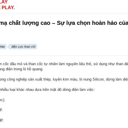
LAY
 PLAY.
 mạ chất lượng cao – Sự lựa chọn hoàn hảo củ
hite
điện cực than chì
n cốc dầu mỏ và than cốc tự nhiên làm nguyên liệu thô, sử dụng nhự than đá
g điện trong lò hồ quang.
ng công nghiệp sản xuất thép, luyện kim màu, lò nung Silicon, dừng làm đ
nhiều loại khác nhau dựa trên mật độ dòng điện làm việc:
ực).
P.
HP.