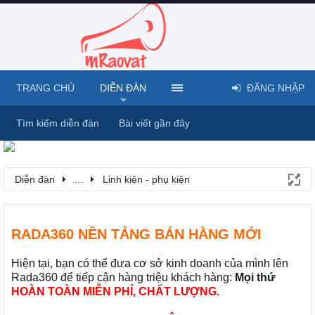
TRANG CHỦ
DIỄN ĐÀN
ĐĂNG NHẬP
Tìm kiếm diễn đàn
Bài viết gần đây
Diễn đàn
...
Linh kiện - phụ kiện
RADA360 NỀN TẢNG BÁN HÀNG MỚI
Hiện tại, bạn có thể đưa cơ sở kinh doanh của mình lên
Rada360 để tiếp cận hàng triệu khách hàng:
Mọi thứ
HOÀN TOÀN MIỄN PHÍ, CHẤT LƯỢNG.