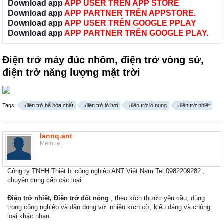
Download app
APP USER TRÊN APP STORE
Download app
APP PARTNER TRÊN APPSTORE.
Download app
APP USER TRÊN GOOGLE PPLAY
Download app
APP PARTNER TRÊN GOOGLE PLAY.
Điện trở máy đúc nhôm, điện trở vòng sứ,
điện trở năng lượng mặt trời
Tags:
điện trở bể hóa chất
điện trở lò hơi
điện trở lò nung
điện trở nhiệt
lannq.ant
Member
Công ty TNHH Thiết bị công nghiệp ANT Việt Nam Tel 0982209282 ,
chuyên cung cấp các loại:
Điện trở nhiêt,
Điện trở đốt nóng
, theo kích thước yêu cầu, dùng
trong công nghiệp và dân dụng với nhiều kích cỡ, kiểu dáng và chủng
loại khác nhau.