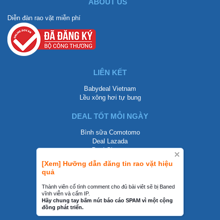
ABOUT US
Diễn đàn rao vặt miễn phí
LIÊN KẾT
Babydeal Vietnam
Lều xông hơi tự bung
DEAL TỐT MỖI NGÀY
Bình sữa Comotomo
Deal Lazada
Deal Shopee
[Xem] Hưỡng dẫn đăng tin rao vặt hiệu
LIÊN HỆ
quả
0858002468
Thành viên cố tình comment cho đủ bài viêt sẽ bị Baned
vĩnh viễn và cấm IP.
contact@mraovat.vn
Hãy chung tay bấm nút báo cáo SPAM vì một cộng
đồng phát triển.
mraovat.vn