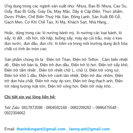
Ứng dụng trong các ngành sản xuất như: Nhựa, Bao Bì Nhựa, Cao Su,
Giấy, Bao Bì Giấy, Giày Da, May Mặc, Dây & Cáp Điện, Thực phẩm,
Dược Phẩm, Chế Biến Thuỷ Hải Sản, Đông Lạnh, Sản Xuất Đồ Gỗ,
Gạch Men, Cơ Khí Chế Tạo, Xi Mạ, Khách Sạn, Nhà Hàng,...
Hoặc, dùng trong các lò nướng bánh mỳ, lò nướng các loại bánh, lò
sấy, lò đốt , nồi hơi, nồi hấp, buồng sấy, máy ép củi trấu, máy ó keo
đun nước, đun dầu, đun chì, lò kẽm và trong môi trường dung dịch hóa
chất có tính ăn mòn cao.
Sản phẩm chúng tôi là : Điện trở Titan, Điện trở Teflon , Cảm biến nhiệt
độ , Điện trở bàn là, Điện trở đun dầu, Điện trở lò hơi, Điện trở sấy khô,
Điện trở tấm nhiệt , Điện trở nhiệt chữ L, chữ U, Điện trở vòng sứ,
Điện trở khô 1 đầu, Điện trở cánh tản nhiệt, Điện trở đúc nhôm, Điện
trở đun hóa chất, Điện trở máy ép sim, Điện trở ống thạch anh, Điện
trở năng lượng mặt trời, Điện trở xông hơi, Điện trở máy khò…
Chi tiết xin vui lòng liên hệ:
Tel/ Zalo: 0817873598 - 0904592168 - 0982209282 – 0986475548 -
0922304662.
Email:
thanhdungant@gmail.com
,
lannq.ant@gmail.com