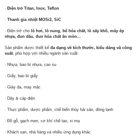
·
Điện trở Titan, Inox, Teflon
·
Thanh gia nhiệt MOSi2, SiC
· Điện trở cho
lò hơi, lò nung, bể hóa chất, lò sấy khô, máy ép
nhựa, đun dầu, đun hóa chất ăn mòn…
Sản phẩm được thiết kế
đa dạng về kích thước, kiểu dáng và công
suất
, phù hợp với nhiều ngành sản xuất:
· Nhựa, bao bì nhựa, cao su
· Giấy, bao bì giấy
· Giày da, may mặc
· Dây & cáp điện
· Thực phẩm, dược phẩm, chế biến thủy hải sản, đông lạnh
· Đồ gỗ, gạch men, cơ khí chế tạo, xi mạ
· Khách sạn, nhà hàng và nhiều ứng dụng khác