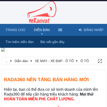
TRANG CHỦ
DIỄN ĐÀN
ĐĂNG NHẬP
Tìm kiếm diễn đàn
Bài viết gần đây
...
Diễn đàn
XE MÁY - XE ĐẠP - Ô TÔ
Ô TÔ
RADA360 NỀN TẢNG BÁN HÀNG MỚI
Hiện tại, bạn có thể đưa cơ sở kinh doanh của mình lên
Rada360 để tiếp cận hàng triệu khách hàng:
Mọi thứ
HOÀN TOÀN MIỄN PHÍ, CHẤT LƯỢNG.