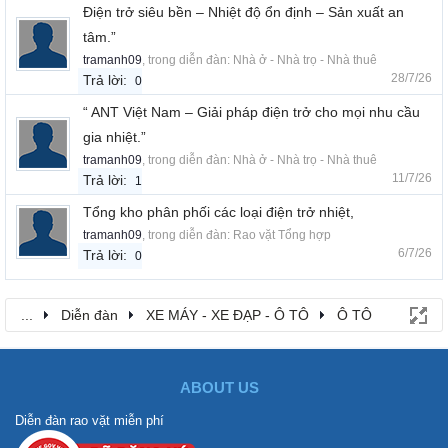
Điện trở siêu bền – Nhiệt độ ổn định – Sản xuất an
tâm.”
tramanh09
, trong diễn đàn:
Nhà ở - Nhà trọ - Nhà thuê
28/7/26
Trả lời:
0
“ ANT Việt Nam – Giải pháp điện trở cho mọi nhu cầu
gia nhiệt.”
tramanh09
, trong diễn đàn:
Nhà ở - Nhà trọ - Nhà thuê
11/7/26
Trả lời:
1
Tổng kho phân phối các loại điện trở nhiệt,
tramanh09
, trong diễn đàn:
Rao vặt Tổng hợp
6/7/26
Trả lời:
0
...
Diễn đàn
XE MÁY - XE ĐẠP - Ô TÔ
Ô TÔ
ABOUT US
Diễn đàn rao vặt miễn phí