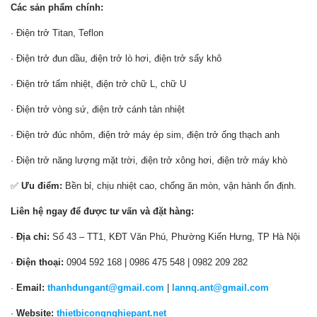
Các sản phẩm chính:
· Điện trở Titan, Teflon
· Điện trở đun dầu, điện trở lò hơi, điện trở sấy khô
· Điện trở tấm nhiệt, điện trở chữ L, chữ U
· Điện trở vòng sứ, điện trở cánh tản nhiệt
· Điện trở đúc nhôm, điện trở máy ép sim, điện trở ống thạch anh
· Điện trở năng lượng mặt trời, điện trở xông hơi, điện trở máy khò
✅
Ưu điểm:
Bền bỉ, chịu nhiệt cao, chống ăn mòn, vận hành ổn định.
Liên hệ ngay để được tư vấn và đặt hàng:
·
Địa chỉ:
Số 43 – TT1, KĐT Văn Phú, Phường Kiến Hưng, TP Hà Nội
·
Điện thoại:
0904 592 168 | 0986 475 548 | 0982 209 282
·
Email:
thanhdungant@gmail.com
|
lannq.ant@gmail.com
·
Website:
thietbicongnghiepant.net