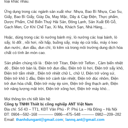
loại khác nhau.
Ứng dụng trong các ngành sản xuất như: Nhựa, Bao Bì Nhựa, Cao Su,
Giấy, Bao Bì Giấy, Giày Da, May Mặc, Dây & Cáp Điện, Thực phẩm,
Dược Phẩm, Chế Biến Thuỷ Hải Sản, Đông Lạnh, Sản Xuất Đồ Gỗ,
Gạch Men, Cơ Khí Chế Tạo, Xi Mạ, Khách Sạn, Nhà Hàng,...
Hoặc, dùng trong các lò nướng bánh mỳ, lò nướng các loại bánh, lò
sấy, lò đốt , nồi hơi, nồi hấp, buồng sấy, máy ép củi trấu, máy ó keo
đun nước, đun dầu, đun chì, lò kẽm và trong môi trường dung dịch hóa
chất có tính ăn mòn cao.
Sản phẩm chúng tôi là : Điện trở Titan, Điện trở Teflon , Cảm biến nhiệt
độ , Điện trở bàn là, Điện trở đun dầu, Điện trở lò hơi, Điện trở sấy khô,
Điện trở tấm nhiệt , Điện trở nhiệt chữ L, chữ U, Điện trở vòng sứ,
Điện trở khô 1 đầu, Điện trở cánh tản nhiệt, Điện trở đúc nhôm, Điện
trở đun hóa chất, Điện trở máy ép sim, Điện trở ống thạch anh, Điện
trở năng lượng mặt trời, Điện trở xông hơi, Điện trở máy khò…
Mọi thông tin chi tiết liên hệ:
Công ty TNHH Thiết bị công nghiệp ANT Việt Nam
Địa chỉ: Số 43 – TT1, KĐT Văn Phú - P. Phú La – Hà Đông – Hà Nội
ĐT: 0904—592--168 ------------- 0986—475--548 ----------- 0982—209--282
Email:
thanhdungant@gmail.com
;
lannq.ant@gmail.com