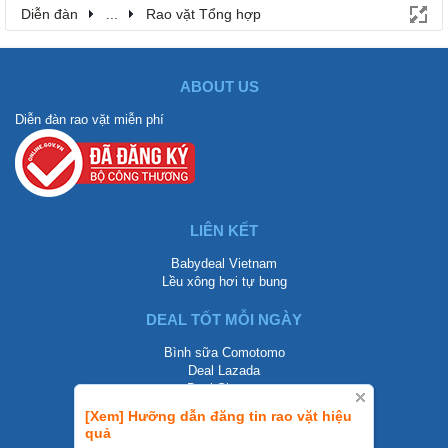
Diễn đàn
...
Rao vặt Tổng hợp
ABOUT US
Diễn đàn rao vặt miễn phí
LIÊN KẾT
Babydeal Vietnam
Lều xông hơi tự bung
DEAL TỐT MỖI NGÀY
Bình sữa Comotomo
Deal Lazada
Deal Shopee
[Xem] Hưỡng dẫn đăng tin rao vặt hiệu
LIÊN HỆ
quả