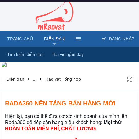
TRANG CHỦ
DIỄN ĐÀN
ĐĂNG NHẬP
Tìm kiếm diễn đàn
Bài viết gần đây
Diễn đàn
...
Rao vặt Tổng hợp
RADA360 NỀN TẢNG BÁN HÀNG MỚI
Hiện tại, bạn có thể đưa cơ sở kinh doanh của mình lên
Rada360 để tiếp cận hàng triệu khách hàng:
Mọi thứ
HOÀN TOÀN MIỄN PHÍ, CHẤT LƯỢNG.