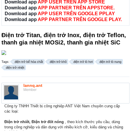
Download app
APP USER TRÊN APP STORE
Download app
APP PARTNER TRÊN APPSTORE.
Download app
APP USER TRÊN GOOGLE PPLAY
Download app
APP PARTNER TRÊN GOOGLE PLAY.
Điện trở Titan, điện trở Inox, điện trở Teflon,
thanh gia nhiệt MOSi2, thanh gia nhiệt SiC
Tags:
điện trở bể hóa chất
điện trở khô
điện trở lò hơi
điện trở lò nung
điện trở nhiệt
lannq.ant
Member
Công ty TNHH Thiết bị công nghiệp ANT Việt Nam chuyên cung cấp
các loại:
Điện trở nhiêt,
Điện trở đốt nóng
, theo kích thước yêu cầu, dùng
trong công nghiệp và dân dụng với nhiều kích cỡ, kiểu dáng và chủng