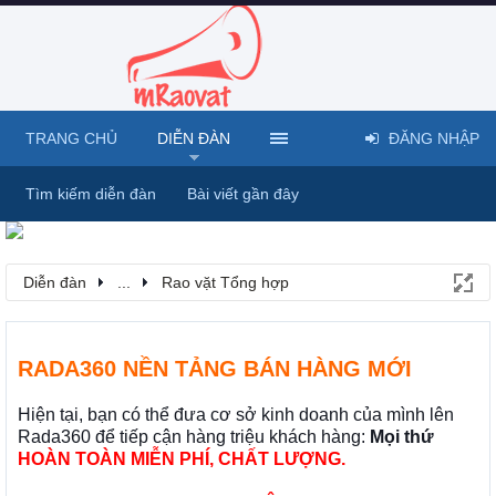
TRANG CHỦ
DIỄN ĐÀN
ĐĂNG NHẬP
Tìm kiếm diễn đàn
Bài viết gần đây
Diễn đàn
...
Rao vặt Tổng hợp
RADA360 NỀN TẢNG BÁN HÀNG MỚI
Hiện tại, bạn có thể đưa cơ sở kinh doanh của mình lên
Rada360 để tiếp cận hàng triệu khách hàng:
Mọi thứ
HOÀN TOÀN MIỄN PHÍ, CHẤT LƯỢNG.