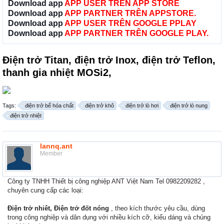
Download app
APP USER TRÊN APP STORE
Download app
APP PARTNER TRÊN APPSTORE.
Download app
APP USER TRÊN GOOGLE PPLAY
Download app
APP PARTNER TRÊN GOOGLE PLAY.
Điện trở Titan, điện trở Inox, điện trở Teflon,
thanh gia nhiệt MOSi2,
Tags:
điện trở bể hóa chất
điện trở khô
điện trở lò hơi
điện trở lò nung
điện trở nhiệt
lannq.ant
Member
Công ty TNHH Thiết bị công nghiệp ANT Việt Nam Tel 0982209282 ,
chuyên cung cấp các loại:
Điện trở nhiêt,
Điện trở đốt nóng
, theo kích thước yêu cầu, dùng
trong công nghiệp và dân dụng với nhiều kích cỡ, kiểu dáng và chủng