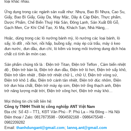
loại khác nhau.
Ứng dụng trong các ngành sản xuất như: Nhựa, Bao Bì Nhựa, Cao Su,
Giấy, Bao Bì Giấy, Giày Da, May Mặc, Dây & Cáp Điện, Thực phẩm,
Dược Phẩm, Chế Biến Thuỷ Hải Sản, Đông Lạnh, Sản Xuất Đồ Gỗ,
Gạch Men, Cơ Khí Chế Tạo, Xi Mạ, Khách Sạn, Nhà Hàng,...
Hoặc, dùng trong các lò nướng bánh mỳ, lò nướng các loại bánh, lò
sấy, lò đốt , nồi hơi, nồi hấp, buồng sấy, máy ép củi trấu, máy ó keo
đun nước, đun dầu, đun chì, lò kẽm và trong môi trường dung dịch hóa
chất có tính ăn mòn cao.
Sản phẩm chúng tôi là : Điện trở Titan, Điện trở Teflon , Cảm biến nhiệt
độ , Điện trở bàn là, Điện trở đun dầu, Điện trở lò hơi, Điện trở sấy khô,
Điện trở tấm nhiệt , Điện trở nhiệt chữ L, chữ U, Điện trở vòng sứ,
Điện trở khô 1 đầu, Điện trở cánh tản nhiệt, Điện trở đúc nhôm, Điện
trở đun hóa chất, Điện trở máy ép sim, Điện trở ống thạch anh, Điện
trở năng lượng mặt trời, Điện trở xông hơi, Điện trở máy khò…
Mọi thông tin chi tiết liên hệ:
Công ty TNHH Thiết bị công nghiệp ANT Việt Nam
Địa chỉ: Số 43 – TT1, KĐT Văn Phú - P. Phú La – Hà Đông – Hà Nội
Điện thoại / Zalo: 0817873598 - 0904592168 - 0986475548 -
0982209282
Email:
thanhdungant@gmail.com
;
lannq.ant@gmail.com