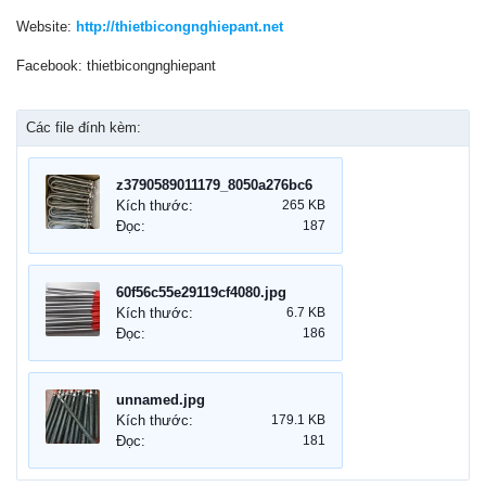
Website:
http://thietbicongnghiepant.net
Facebook: thietbicongnghiepant
Các file đính kèm:
z3790589011179_8050a276bc6a190b84c56e8f6841701e.jpg
Kích thước:
265 KB
Đọc:
187
60f56c55e29119cf4080.jpg
Kích thước:
6.7 KB
Đọc:
186
unnamed.jpg
Kích thước:
179.1 KB
Đọc:
181