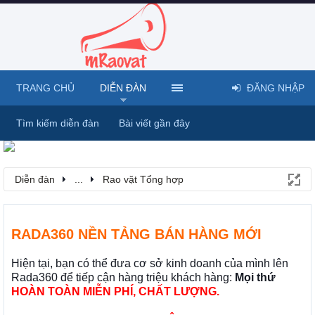
TRANG CHỦ
DIỄN ĐÀN
ĐĂNG NHẬP
Tìm kiếm diễn đàn
Bài viết gần đây
Diễn đàn
...
Rao vặt Tổng hợp
RADA360 NỀN TẢNG BÁN HÀNG MỚI
Hiện tại, bạn có thể đưa cơ sở kinh doanh của mình lên
Rada360 để tiếp cận hàng triệu khách hàng:
Mọi thứ
HOÀN TOÀN MIỄN PHÍ, CHẤT LƯỢNG.