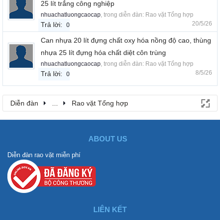
25 lít trắng công nghiệp
nhuachatluongcaocap
, trong diễn đàn:
Rao vặt Tổng hợp
20/5/26
Trả lời:
0
Can nhựa 20 lít đựng chất oxy hóa nồng độ cao, thùng
nhựa 25 lít đựng hóa chất diệt côn trùng
nhuachatluongcaocap
, trong diễn đàn:
Rao vặt Tổng hợp
8/5/26
Trả lời:
0
Diễn đàn
...
Rao vặt Tổng hợp
ABOUT US
Diễn đàn rao vặt miễn phí
LIÊN KẾT