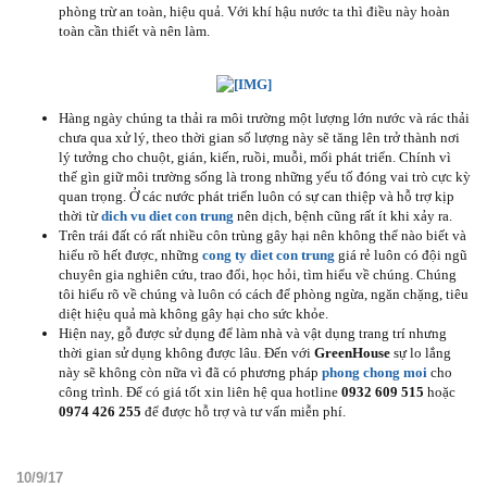
phòng trừ an toàn, hiệu quả. Với khí hậu nước ta thì điều này hoàn
toàn cần thiết và nên làm.
Hàng ngày chúng ta thải ra môi trường một lượng lớn nước và rác thải
chưa qua xử lý, theo thời gian số lượng này sẽ tăng lên trở thành nơi
lý tưởng cho chuột, gián, kiến, ruồi, muỗi, mối phát triển. Chính vì
thế gìn giữ môi trường sống là trong những yếu tố đóng vai trò cực kỳ
quan trọng. Ở các nước phát triển luôn có sự can thiệp và hỗ trợ kịp
thời từ
dich vu diet con trung
nên dịch, bệnh cũng rất ít khi xảy ra.
Trên trái đất có rất nhiều côn trùng gây hại nên không thể nào biết và
hiểu rõ hết được, những
cong ty diet con trung
giá rẻ luôn có đội ngũ
chuyên gia nghiên cứu, trao đổi, học hỏi, tìm hiểu về chúng. Chúng
tôi hiểu rõ về chúng và luôn có cách để phòng ngừa, ngăn chặng, tiêu
diệt hiệu quả mà không gây hại cho sức khỏe.
Hiện nay, gỗ được sử dụng để làm nhà và vật dụng trang trí nhưng
thời gian sử dụng không được lâu. Đến với
GreenHouse
sự lo lắng
này sẽ không còn nữa vì đã có phương pháp
phong chong moi
cho
công trình. Để có giá tốt xin liên hệ qua hotline
0932 609 515
hoặc
0974 426 255
để được hỗ trợ và tư vấn miễn phí.
10/9/17