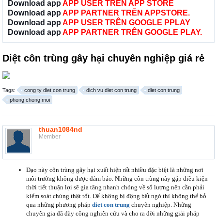
Download app
APP USER TRÊN APP STORE
Download app
APP PARTNER TRÊN APPSTORE.
Download app
APP USER TRÊN GOOGLE PPLAY
Download app
APP PARTNER TRÊN GOOGLE PLAY.
Diệt côn trùng gây hại chuyên nghiệp giá rẻ
Tags:
cong ty diet con trung
dich vu diet con trung
diet con trung
phong chong moi
thuan1084nd
Member
Dạo này côn trùng gây hại xuất hiện rất nhiều đặc biệt là những nơi
môi trường không được đảm bảo. Những côn trùng này gặp điều kiện
thời tiết thuận lợi sẽ gia tăng nhanh chóng về số lượng nên cần phải
kiểm soát chúng thật tốt. Để không bị động bất ngờ thì không thể bỏ
qua những phương pháp
diet con trung
chuyên nghiệp. Những
chuyên gia đã dày công nghiên cứu và cho ra đời những giải pháp