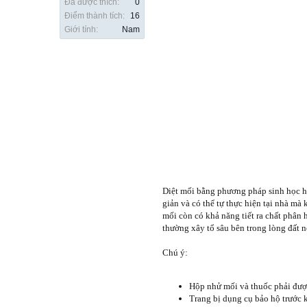
Đã được thích:
0
Điểm thành tích:
16
Giới tính:
Nam
Diệt mối bằng phương pháp sinh học hi
giản và có thể tự thực hiện tại nhà mà
mối còn có khả năng tiết ra chất phân
thường xây tổ sâu bên trong lòng đất n
Chú ý:
Hộp nhử mối và thuốc phải đượ
Trang bị dụng cụ bảo hộ trước k