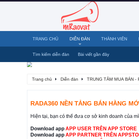
TRANG CHỦ
DIỄN ĐÀN
THÀNH VIÊN
Tìm kiếm diễn đàn
Bài viết gần đây
Trang chủ
Diễn đàn
TRUNG TÂM MUA BÁN - 
RADA360 NỀN TẢNG BÁN HÀNG MỚ
Hiện tại, bạn có thể đưa cơ sở kinh doanh của m
Download app
APP USER TRÊN APP STORE
Download app
APP PARTNER TRÊN APPSTO