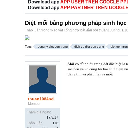
Download app
APP USER TRÊN GOOGLE PP
Download app
APP PARTNER TRÊN GOOGLE
Diệt mối bằng phương pháp sinh học
Thảo luận trong '
Rao vặt Tổng hợp
' bắt đầu bởi
thuan1084nd
,
1/1
Tags:
cong ty diet con trung
dich vu diet con trung
diet con tru
Mối
có rất nhiều trong đất đặc biệt là 
sắc bén và vô cùng lợi hại có nhiệm vụ
dàng tìm và phát hiện ra mối.
thuan1084nd
Member
Tham gia ngày:
17/8/17
Thảo luận:
118