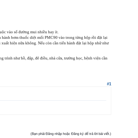
huộc vào số đường mui nhiều hay ít.
ến hành bơm thuốc diệt mối PMC90 vào trong từng hộp rồi đặt lại
ối xuất hiện nữa không. Nếu còn cần tiến hành đặt lại hộp nhử như
 trình như hồ, đập, đê điều, nhà cửa, trường học, bệnh viện cần
#1
(Bạn phải Đăng nhập hoặc Đăng ký để trả lời bài viết.)