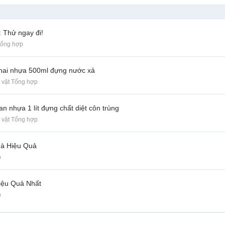
 Thử ngay đi!
Tổng hợp
 chai nhựa 500ml đựng nước xả
 vặt Tổng hợp
an nhựa 1 lít đựng chất diệt côn trùng
 vặt Tổng hợp
hà Hiệu Quả
p
iệu Quả Nhất
p