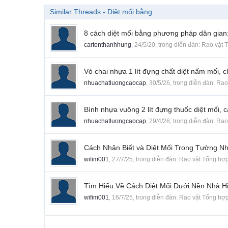
Similar Threads - Diệt mối bằng
8 cách diệt mối bằng phương pháp dân gian:
cartonthanhhung
,
24/5/20
, trong diễn đàn:
Rao vặt 
Vỏ chai nhựa 1 lít đựng chất diệt nấm mối,
nhuachatluongcaocap
,
30/5/26
, trong diễn đàn:
Rao
Bình nhựa vuông 2 lít đựng thuốc diệt mối, c
nhuachatluongcaocap
,
29/4/26
, trong diễn đàn:
Rao
Cách Nhận Biết và Diệt Mối Trong Tường N
wifim001
,
27/7/25
, trong diễn đàn:
Rao vặt Tổng hợ
Tìm Hiểu Về Cách Diệt Mối Dưới Nền Nhà H
wifim001
,
16/7/25
, trong diễn đàn:
Rao vặt Tổng hợ