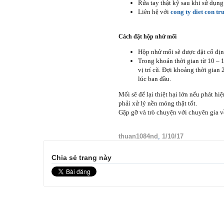
Rửa tay thật kỹ sau khi sử dụng
Liên hệ với
cong ty diet con tr
Cách đặt hộp nhử mối
Hộp nhử mối sẽ được đặt cố định
Trong khoản thời gian từ 10 – 
vị trí cũ. Đợi khoảng thời gian
lúc ban đầu.
Mối sẽ để lại thiệt hại lớn nếu phát h
phải xử lý nền móng thật tốt.
Gặp gỡ và trò chuyện với chuyên gia 
thuan1084nd
,
1/10/17
Chia sẻ trang này