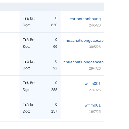
Trả lời:
0
cartonthanhhung
Đọc:
820
24/5/20
Trả lời:
0
nhuachatluongcaocap
Đọc:
66
30/5/26
Trả lời:
0
nhuachatluongcaocap
Đọc:
92
29/4/26
Trả lời:
0
wifim001
Đọc:
288
27/7/25
Trả lời:
0
wifim001
Đọc:
257
16/7/25