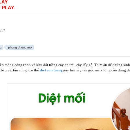
LAY
 PLAY.
0/17
.
ng
phong chong moi
nền móng công trình và khu đất trồng cây ăn trái, cây lấy gỗ. Thức ăn để chúng sinh
 bảo vệ, tấn công. Có thể
diet con trung
gây hại này tận gốc mà không cần dùng đến