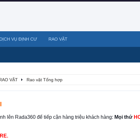
DỊCH VỤ ĐỊNH CƯ
RAO VẶT
RAO VẶT
Rao vặt Tổng hợp
I
ình lên Rada360 để tiếp cận hàng triệu khách hàng:
Mọi thứ
HO
RE.