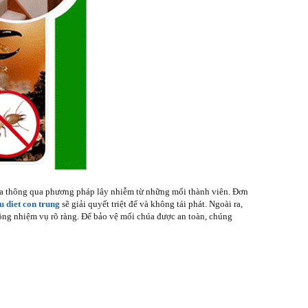
húa thông qua phương pháp lây nhiễm từ những mối thành viên. Đơn
u diet con trung
sẽ giải quyết triệt để và không tái phát. Ngoài ra,
công nhiệm vụ rõ ràng. Để bảo vệ mối chúa được an toàn, chúng