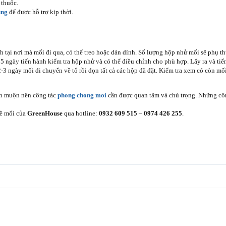
 thuốc.
ung
để được hỗ trợ kịp thời.
 tại nơi mà mối đi qua, có thể treo hoặc dán dính. Số lượng hộp nhử mối sẽ phụ t
15 ngày tiến hành kiểm tra hộp nhử và có thể điều chỉnh cho phù hợp. Lấy ra và ti
 2-3 ngày mối di chuyển về tổ rồi dọn tất cả các hộp đã đặt. Kiểm tra xem có còn m
iện muộn nên công tác
phong chong moi
cần được quan tâm và chú trọng. Những công
về mối của
GreenHouse
qua hotline:
0932 609 515
–
0974 426 255
.