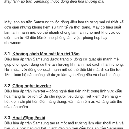
Máy lạnh áp trần Samsung thuộc dòng điều hòa thương mại
Máy lạnh áp trần Samsung thuộc dòng điều hòa thương mại có thiết kế
đơn giản nhưng không kém sự tinh tế và thời trang. Máy có hiệu suất
làm lạnh mạnh mẽ, có thể nhanh chóng làm lạnh cho một khu vực có
diện tích từ 40 đến 50m2 như phòng làm việc, phòng họp hay
showroom…
3.1.
Khoảng cách làm mát lên tới 15m
Điều hòa áp trần Samsung được trang bị động cơ quạt gió mạnh mẽ
giúp cho người dùng có thể tận hưởng khí lạnh một cách nhanh chóng.
Hơn nữa, với động cơ quạt mạnh mẽ có thể thổi khí mát đi xa lên tới
15m, toàn bộ căn phòng sẽ được làm lạnh đồng đều và nhanh chóng.
3.2.
Công nghệ inverter
Điều hòa áp trần inverter – công nghệ tiên tiến nhất trong lĩnh vực điều
hòa mang lại lợi ích tối đa cho người tiêu dùng: Tiết kiệm điện năng –
tiết kiệm chi phí tiền điện hàng tháng, vận hành êm ái, và tăng tuổi thọ
của sản phẩm.
3.3.
Hoạt động êm ái
Điều hòa áp trần Samsung tạo ra một môi trường làm việc thoải mái và
hiệu quả hơn bao giờ hết. Cánh đảo gió trên điều hòa áp trần Samsung