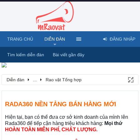
TRANG CHỦ
DIỄN ĐÀN
ĐĂNG NHẬP
Tìm kiếm diễn đàn
Bài viết gần đây
Diễn đàn
...
Rao vặt Tổng hợp
RADA360 NỀN TẢNG BÁN HÀNG MỚI
Hiện tại, bạn có thể đưa cơ sở kinh doanh của mình lên
Rada360 để tiếp cận hàng triệu khách hàng:
Mọi thứ
HOÀN TOÀN MIỄN PHÍ, CHẤT LƯỢNG.