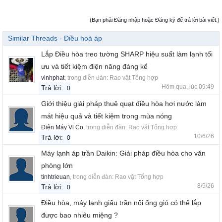
(Bạn phải Đăng nhập hoặc Đăng ký để trả lời bài viết.)
Similar Threads - Điều hoà áp
Lắp Điều hòa treo tường SHARP hiệu suất làm lạnh tối
ưu và tiết kiệm điện năng đáng kể
vinhphat
, trong diễn đàn:
Rao vặt Tổng hợp
Hôm qua, lúc 09:49
Trả lời:
0
Giới thiệu giải pháp thuê quạt điều hòa hơi nước làm
mát hiệu quả và tiết kiệm trong mùa nóng
Điện Máy Vi Co
, trong diễn đàn:
Rao vặt Tổng hợp
10/6/26
Trả lời:
0
Máy lạnh áp trần Daikin: Giải pháp điều hòa cho văn
phòng lớn
tinhtrieuan
, trong diễn đàn:
Rao vặt Tổng hợp
8/5/26
Trả lời:
0
Điều hòa, máy lạnh giấu trần nối ống gió có thể lắp
được bao nhiêu miệng ?