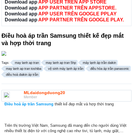
Download app
APP USER TRÊN APP STORE
Download app
APP PARTNER TRÊN APPSTORE.
Download app
APP USER TRÊN GOOGLE PPLAY
Download app
APP PARTNER TRÊN GOOGLE PLAY.
Điều hoà áp trần Samsung thiết kế đẹp mắt
và hợp thời trang
Tags:
may lanh ap tran
may lanh ap tran 5hp
máy lạnh áp trần daikin
may lanh ap tran toshiba
vệ sinh máy lạnh áp trần
điều hòa áp trần panasonic
điều hoà đaikin áp trần
MLdaidongduong20
Member
Điều hoà áp trần Samsung
thiết kế đẹp mắt và hợp thời trang
Trên thị trường Việt Nam, Samsung đã mang đến cho người dùng Việt
nhiều thiết bị điện tử với công nghệ cao như tivi, tủ lạnh, máy giặt,…