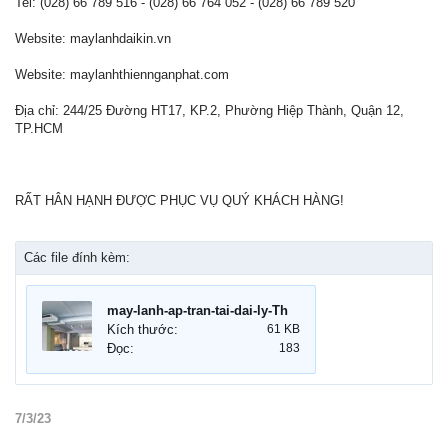
Tel: (028) 66 789 516 - (028) 66 764 052 - (028) 66 789 520
Website: maylanhdaikin.vn
Website: maylanhthiennganphat.com
Địa chỉ: 244/25 Đường HT17, KP.2, Phường Hiệp Thành, Quận 12,
TP.HCM
RẤT HÂN HẠNH ĐƯỢC PHỤC VỤ QUÝ KHÁCH HÀNG!
Các file đính kèm:
may-lanh-ap-tran-tai-dai-ly-Thien-Ngan-Phat.jpg
Kích thước:
61 KB
Đọc:
183
7/3/23