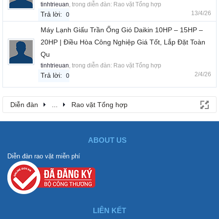
tinhtrieuan
, trong diễn đàn:
Rao vặt Tổng hợp
13/4/26
Trả lời:
0
Máy Lạnh Giấu Trần Ống Gió Daikin 10HP – 15HP –
20HP | Điều Hòa Công Nghiệp Giá Tốt, Lắp Đặt Toàn
Qu
tinhtrieuan
, trong diễn đàn:
Rao vặt Tổng hợp
2/4/26
Trả lời:
0
Diễn đàn
...
Rao vặt Tổng hợp
ABOUT US
Diễn đàn rao vặt miễn phí
LIÊN KẾT