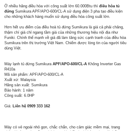
Ở nhiều hãng điều hòa với công suất lớn 60.000Btu thì
điều hòa tủ
đứng
Sumikura APF/APO-600/CL-A sử dụng điện 3 pha tạo điều kiện
cho những khách hàng muốn sử dụng điều hòa công suất lớn.
Hơn hết ưu điểm của điều hoà tủ đứng Sumikura là giá cả phải chăng,
thậm chí giá chỉ ngang tầm giá của những thương hiệu nội địa như
Funiki. Chính thế mạnh về giá đã làm tăng sức cạnh tranh của điều hòa
Sumikura trên thị trường Việt Nam. Chiếm được lòng tin của người tiêu
dùng Việt.
Máy lạnh tủ đứng Sumikura
APF/APO-600/CL-A
Không Inverter Gas
R410a
Mã sản phẩm: APF/APO-600/CL-A
Xuất xứ: Malaysia
Hãng sản xuất: Sumikura
Bảo hành: 1 năm
Công suất: 6.0HP
Giá:
Liên hệ 0909 333 162
Máy có vẻ ngoài nhỏ gọn, chắc chắn, cho cảm giác mềm mại, trang