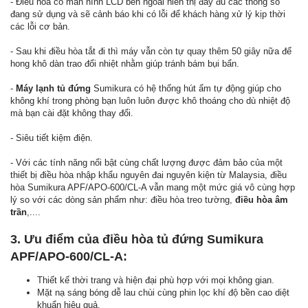
- Điều hòa có màn hình LCD bên ngoài hiển thị đầy đủ các thông số
đang sử dụng và sẽ cảnh báo khi có lỗi để khách hàng xử lý kịp thời
các lỗi cơ bản.
- Sau khi điều hòa tắt đi thì máy vẫn còn tự quay thêm 50 giây nữa để
hong khô dàn trao đổi nhiệt nhằm giúp tránh bám bụi bẩn.
-
Máy lạnh tủ đứng
Sumikura có hệ thống hút ẩm tự động giúp cho
không khí trong phòng bạn luôn luôn được khô thoáng cho dù nhiệt độ
mà bạn cài đặt không thay đổi.
- Siêu tiết kiệm điện.
- Với các tính năng nổi bật cùng chất lượng được đảm bảo của một
thiết bị điều hòa nhập khẩu nguyên đai nguyên kiện từ Malaysia, điều
hòa Sumikura APF/APO-600/CL-A vẫn mang một mức giá vô cùng hợp
lý so với các dòng sản phẩm như: điều hòa treo tường,
điều hòa âm
trần
,....
3. Ưu điểm của điều hòa tủ đứng Sumikura
APF/APO-600/CL-A:
Thiết kế thời trang và hiện đại phù hợp với mọi không gian.
Mặt nạ sáng bóng dễ lau chùi cùng phin lọc khí độ bền cao diệt
khuẩn hiệu quả.