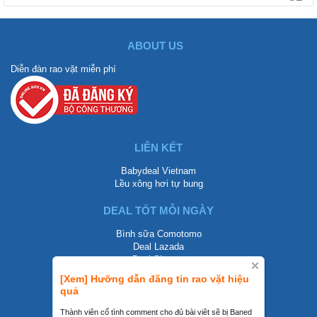
ABOUT US
Diễn đàn rao vặt miễn phí
LIÊN KẾT
Babydeal Vietnam
Lều xông hơi tự bung
DEAL TỐT MỖI NGÀY
Bình sữa Comotomo
Deal Lazada
Deal Shopee
[Xem] Hưỡng dẫn đăng tin rao vặt hiệu
LIÊN HỆ
quả
0858002468
Thành viên cố tình comment cho đủ bài viêt sẽ bị Baned