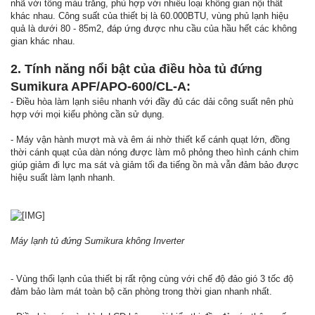
nhã với tông màu trắng, phù hợp với nhiều loại không gian nội thất
khác nhau. Công suất của thiết bị là 60.000BTU, vùng phủ lạnh hiệu
quả là dưới 80 - 85m2, đáp ứng được nhu cầu của hầu hết các không
gian khác nhau.
2. Tính năng nổi bật của điều hòa tủ đứng
Sumikura APF/APO-600/CL-A:
- Điều hòa làm lạnh siêu nhanh với đầy đủ các dải công suất nên phù
hợp với mọi kiểu phòng cần sử dụng.
- Máy vận hành mượt mà và êm ái nhờ thiết kế cánh quạt lớn, đồng
thời cánh quạt của dàn nóng được làm mô phỏng theo hình cánh chim
giúp giảm đi lực ma sát và giảm tối đa tiếng ồn mà vẫn đảm bảo được
hiệu suất làm lạnh nhanh.
Máy lạnh tủ đứng Sumikura không Inverter
- Vùng thổi lạnh của thiết bị rất rộng cùng với chế độ đảo gió 3 tốc độ
đảm bảo làm mát toàn bộ căn phòng trong thời gian nhanh nhất.