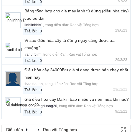
7/7/23
Trả lời:
0
Bảng tổng hợp cho giá máy lạnh tủ đứng (điều hòa cây)
cực ưu đãi
linhlinhhlv1
, trong diễn đàn:
Rao vặt Tổng hợp
29/6/23
Trả lời:
0
Vì sao điều hòa cây tủ đứng ngày càng được ưa
chuộng?
tranthibinh
, trong diễn đàn:
Rao vặt Tổng hợp
29/3/23
Trả lời:
0
Điều hòa cây 24000Btu giá sỉ đang được bán chạy nhất
hiện nay
thaotrieuan
, trong diễn đàn:
Rao vặt Tổng hợp
23/12/22
Trả lời:
0
Giá điều hòa cây Daikin bao nhiêu và nên mua khi nào?
MLdaidongduong20
, trong diễn đàn:
Rao vặt Tổng hợp
9/12/22
Trả lời:
0
Diễn đàn
...
Rao vặt Tổng hợp