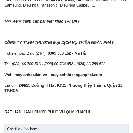
Samsung, Điều hòa Panasonic, Điều hòa Casper,......
>>> Xem thêm các bài viết khác TẠI ĐÂY
CÔNG TY TNHH THƯƠNG MẠI DỊCH VỤ THIÊN NGÂN PHÁT
Hotline hoặc Zalo (24/7):
0909 333 162 - Ms Hà
Tel
:
(028) 66 789 516 - (028) 66 764 052 - (028) 66 789 520
Web:
maylanhdaikin.vn - maylanhthiennganphat.com
Địa chỉ:
244/25 Đường HT17, KP.2, Phường Hiệp Thành, Quận 12,
TP.HCM
RẤT HÂN HẠNH ĐƯỢC PHỤC VỤ QUÝ KHÁCH!
Các file đính kèm: