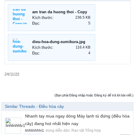
am tran da huong thoi - Copy.jpg
Kích thước:
236.5 KB
Đọc:
5
dieu-hoa-dung-sumikura.jpg
Kích thước:
116.4 KB
Đọc:
4
24/11/22
(Bạn phải Đăng nhập hoặc Đăng ký để trả lời bài viết.)
Similar Threads - Điều hòa cây
Nhanh tay mua ngay dòng Máy lạnh tủ đứng (điều hòa
cây) đang hot nhất hiện nay
linhlinhhlv1
, trong diễn đàn:
Rao vặt Tổng hợp