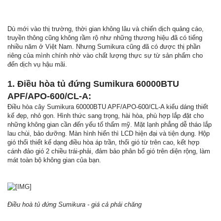
Dù mới vào thị trường, thời gian không lâu và chiến dịch quảng cáo,
truyền thông cũng không rầm rộ như những thương hiệu đã có tiếng
nhiều năm ở Việt Nam. Nhưng Sumikura cũng đã có được thị phần
riêng của mình chính nhờ vào chất lượng thực sự từ sản phẩm cho
đến dịch vụ hậu mãi.
1. Điều hòa tủ đứng Sumikura 60000BTU
APF/APO-600/CL-A:
Điều hòa cây Sumikura 60000BTU APF/APO-600/CL-A kiểu dáng thiết
kế đẹp, nhỏ gọn. Hình thức sang trọng, hài hòa, phù hợp lắp đặt cho
những không gian cần đến yếu tố thẩm mỹ. Mặt lạnh phẳng dễ tháo lắp
lau chùi, bảo dưỡng. Màn hình hiển thì LCD hiện đại và tiện dụng. Hộp
gió thổi thiết kế dạng điều hòa áp trần, thổi gió từ trên cao, kết hợp
cánh đảo gió 2 chiều trái-phải, đảm bảo phân bố gió trên diện rộng, làm
mát toàn bộ không gian của bạn.
Điều hoà tủ đứng Sumikura - giá cả phải chăng