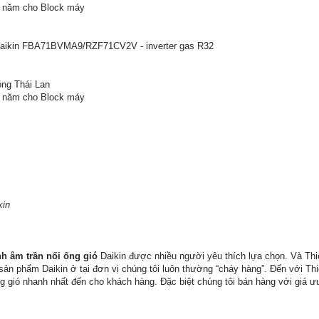
5 năm cho Block máy
 Daikin FBA71BVMA9/RZF71CV2V - inverter gas R32
óng Thái Lan
5 năm cho Block máy
kin
h âm trần nối ống gió
Daikin được nhiều người yêu thích lựa chọn. Và Thi
 sản phẩm Daikin ở tại đơn vị chúng tôi luôn thường “cháy hàng”. Đến với T
g gió nhanh nhất đến cho khách hàng. Đặc biệt chúng tôi bán hàng với giá ư