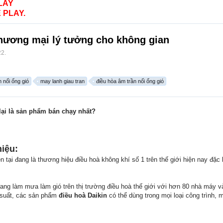
LAY
 PLAY.
 thương mại lý tưởng cho không gian
22
.
 nối ống gió
may lanh giau tran
điều hòa âm trần nối ống gió
lại là sản phẩm bán chạy nhất?
hiệu:
ện tại đang là thương hiệu điều hoà không khí số 1 trên thế giới hiện nay đặ
ng làm mưa làm gió trên thị trường điều hoà thế giới với hơn 80 nhà máy và
g suất, các sản phẩm
điều hoà Daikin
có thể dùng trong mọi loại công trình, 