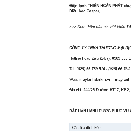
Điện lạnh THIÊN NGÂN PHÁT chuy
Điều hòa Casper
,......
>>> Xem thêm các bài viết khác
TẠ
CÔNG TY TNHH THƯƠNG MẠI DỊ
Hotline hoặc Zalo (24/7):
0909 333 1
Tel
:
(028) 66 789 516 - (028) 66 764
Web:
maylanhdaikin.vn - maylan
Địa chỉ:
244/25 Đường HT17, KP.2
RẤT HÂN HẠNH ĐƯỢC PHỤC VỤ 
Các file đính kèm: