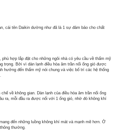
Bản, cái tên Daikin dường như đã là 1 sự đảm bảo cho chất
p, phù hợp lắp đặt cho những ngôi nhà có yêu cầu về thẩm mỹ
trọng. Bởi vì dàn lạnh điều hòa âm trần nối ống gió được
ảnh hưởng đến thẩm mỹ nói chung và việc bố trí các hệ thống
.
n chế về không gian. Dàn lạnh của điều hòa âm trần nối ống
u ra, mỗi đầu ra được nối với 1 ống gió, nhờ đó không khí
lớn, mang đến những luồng không khí mát và mạnh mẽ hơn. Ở
 thông thường.