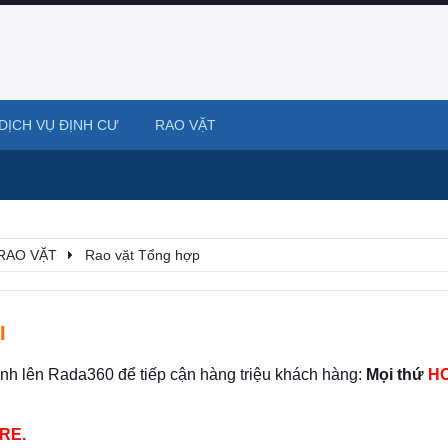
DỊCH VỤ ĐỊNH CƯ
RAO VẶT
RAO VẶT
Rao vặt Tổng hợp
I
ình lên Rada360 để tiếp cận hàng triệu khách hàng:
Mọi thứ
HO
RE.