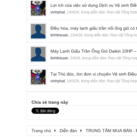
Lợi ích của việc sử dụng Dịch vụ Vệ sinh Điề
vinhphat
,
14/4/26
, trong diễn đàn:
Rao vặt Tổng hợp
Điều hòa, máy lạnh giấu trần nối ống gió có
tinhtrieuan
,
13/4/26
, trong diễn đàn:
Rao vặt Tổng h
Máy Lạnh Giấu Trần Ống Gió Daikin 10HP –
tinhtrieuan
,
2/4/26
, trong diễn đàn:
Rao vặt Tổng hợ
Tại Thủ đức, tìm đơn vị chuyên Vệ sinh Điều 
vinhphat
,
19/3/26
, trong diễn đàn:
Rao vặt Tổng hợp
Chia sẻ trang này
Trang chủ
Diễn đàn
TRUNG TÂM MUA BÁN - 