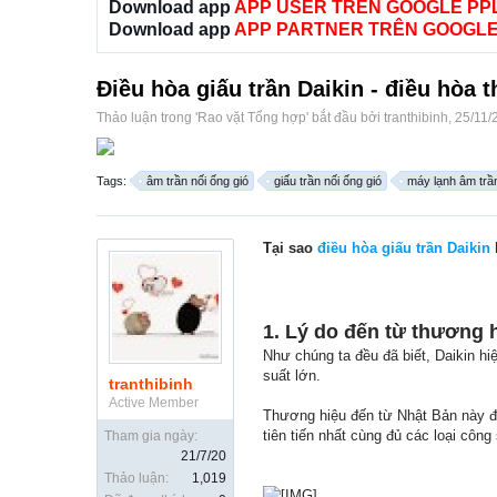
Download app
APP USER TRÊN GOOGLE PP
Download app
APP PARTNER TRÊN GOOGLE
Điều hòa giấu trần Daikin - điều hòa
Thảo luận trong '
Rao vặt Tổng hợp
' bắt đầu bởi
tranthibinh
,
25/11/
Tags:
âm trần nối ống gió
giấu trần nối ống gió
máy lạnh âm trần
Tại sao
điều hòa giấu trần Daikin
1. Lý do đến từ thương 
Như chúng ta đều đã biết, Daikin hi
suất lớn.
tranthibinh
Active Member
Thương hiệu đến từ Nhật Bản này đa
tiên tiến nhất cùng đủ các loại côn
Tham gia ngày:
21/7/20
Thảo luận:
1,019