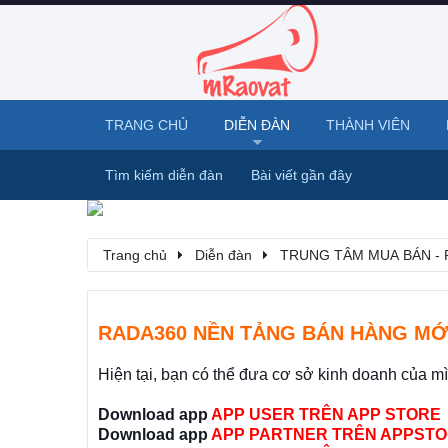
TRANG CHỦ
DIỄN ĐÀN
THÀNH VIÊN
Tìm kiếm diễn đàn
Bài viết gần đây
Trang chủ
Diễn đàn
TRUNG TÂM MUA BÁN - 
RADA360 NỀN TẢNG BÁN HÀNG MỚ
Hiện tại, bạn có thể đưa cơ sở kinh doanh của m
Download app
APP USER TRÊN APP STORE
Download app
APP PARTNER TRÊN APPSTO