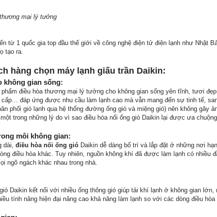
 thương mại lý tưởng
đến từ 1 quốc gia top đầu thế giới về công nghệ điện tử điện lạnh như Nhật 
 tạo ra.
ch hàng chọn máy lạnh giấu trần Daikin:
o không gian sống:
ản phẩm điều hòa thương mại lý tưởng cho không gian sống yên tĩnh, tươi đẹ
 cấp… đáp ứng được nhu cầu làm lạnh cao mà vẫn mang đến sự tinh tế, sang 
(phân phối gió lạnh qua hệ thống đường ống gió và miệng gió) nên không gây 
à một trong những lý do vì sao điều hòa nối ống gió Daikin lại được ưa chuộng
 trong môi không gian:
g dài,
điều hòa nối ống gió
Daikin dễ dàng bố trí và lắp đặt ở những nơi hạ
dòng điều hòa khác. Tuy nhiên, nguồn không khí đã được làm lạnh có nhiều đầ
ọi ngõ ngách khác nhau trong nhà.
:
 gió Daikin kết nối với nhiều ống thông gió giúp tải khí lạnh ở không gian 
nhiều tính năng hiện đại nâng cao khả năng làm lạnh so với các dòng điều hòa