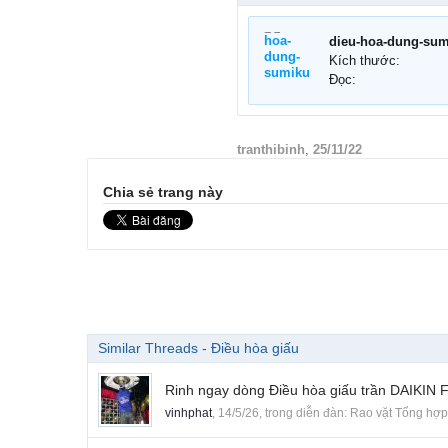
dieu-hoa-dung-sum
Kích thước:
Đọc:
tranthibinh
,
25/11/22
Chia sẻ trang này
Similar Threads - Điều hòa giấu
Rinh ngay dòng Điều hòa giấu trần DAIKIN FBA
vinhphat
,
14/5/26
, trong diễn đàn:
Rao vặt Tổng hợp