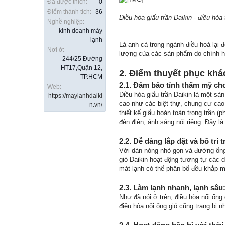
Đã được thích:
0
Điểm thành tích:
36
Điều hòa giấu trần Daikin - điều hòa
Nghề nghiệp:
kinh doanh máy
lạnh
Là anh cả trong ngành điều hoà lại 
Nơi ở:
lượng của các sản phẩm do chính họ
244/25 Đường
HT17,Quận 12,
2. Điểm thuyết phục khá
TP.HCM
2.1. Đảm bảo tính thẩm mỹ ch
Web:
Điều hòa giấu trần Daikin là một s
https://maylanhdaiki
cao như các biệt thự, chung cư cao
n.vn/
thiết kế giấu hoàn toàn trong trần 
đèn điện, ánh sáng nói riêng. Đây l
2.2. Dễ dàng lắp đặt và bố trí
Với dàn nóng nhỏ gọn và đường ốn
gió Daikin hoạt động tương tự các 
mát lạnh có thể phân bố đều khắp m
2.3. Làm lạnh nhanh, lạnh sâu
Như đã nói ở trên, điều hòa nối ống
điều hòa nối ống gió cũng trang bị 