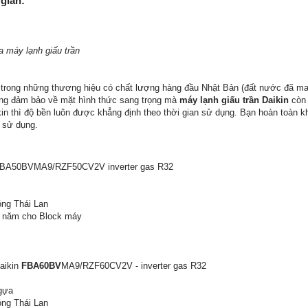
 gian:
a máy lạnh giấu trần
 trong những thương hiệu có chất lượng hàng đầu Nhật Bản (đất nước đã man
trọng đảm bảo về mặt hình thức sang trọng mà
máy lạnh giấu trần Daikin
còn 
in thì độ bền luôn được khẳng định theo thời gian sử dụng. Bạn hoàn toàn kh
n sử dụng.
n FBA50BVMA9/RZF50CV2V inverter gas R32
óng Thái Lan
5 năm cho Block máy
aikin
FBA60BV
MA9/RZF60CV2V - inverter gas R32
Ngựa
óng Thái Lan