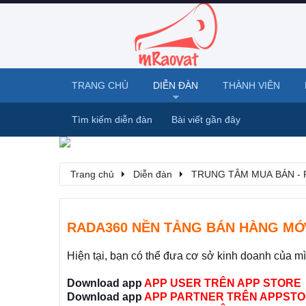
TRANG CHỦ
DIỄN ĐÀN
THÀNH VIÊN
Tìm kiếm diễn đàn
Bài viết gần đây
Trang chủ
Diễn đàn
TRUNG TÂM MUA BÁN - 
RADA360 NỀN TẢNG BÁN HÀNG MỚ
Hiện tại, bạn có thể đưa cơ sở kinh doanh của m
Download app
APP USER TRÊN APP STORE
Download app
APP PARTNER TRÊN APPSTO