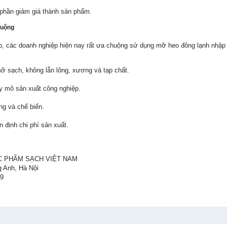
p phần giảm giá thành sản phẩm.
huộng
p, các doanh nghiệp hiện nay rất ưa chuộng sử dụng mỡ heo đông lạnh nhập 
ỡ sạch, không lẫn lông, xương và tạp chất.
y mô sản xuất công nghiệp.
ụng và chế biến.
n định chi phí sản xuất.
C PHẨM SẠCH VIỆT NAM
g Anh, Hà Nội
59