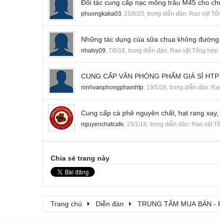
Đối tác cung cấp nạc mông trâu M45 cho chu
phuongkaka03
,
25/8/25
, trong diễn đàn:
Rao vặt Tổ
Những tác dụng của sữa chua không đường đ
nhatvy09
,
7/6/18
, trong diễn đàn:
Rao vặt Tổng hợp
CUNG CẤP VĂN PHÒNG PHẨM GIÁ SỈ HTP 
ninhvanphongphamhtp
,
19/5/18
, trong diễn đàn:
Ra
Cung cấp cà phê nguyên chất, hạt rang xay, 
nguyenchatcafe
,
25/1/18
, trong diễn đàn:
Rao vặt T
Chia sẻ trang này
Trang chủ
Diễn đàn
TRUNG TÂM MUA BÁN - 