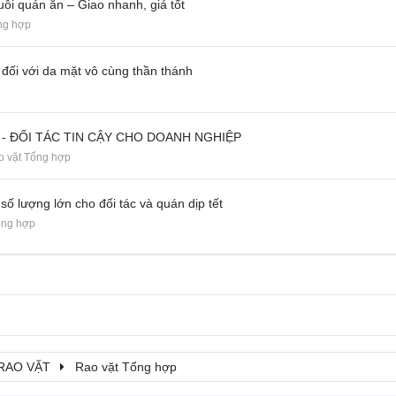
ỗi quán ăn – Giao nhanh, giá tốt
ng hợp
ối với da mặt vô cùng thần thánh
- ĐỐI TÁC TIN CẬY CHO DOANH NGHIỆP
o vặt Tổng hợp
số lượng lớn cho đối tác và quán dịp tết
ổng hợp
RAO VẶT
Rao vặt Tổng hợp