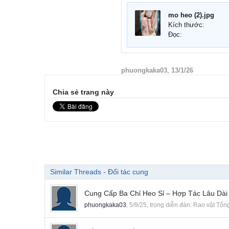
mo heo (2).jpg
Kích thước:
Đọc:
phuongkaka03
,
13/1/26
Chia sẻ trang này
Similar Threads - Đối tác cung
Cung Cấp Ba Chỉ Heo Sỉ – Hợp Tác Lâu Dài
phuongkaka03
,
5/9/25
, trong diễn đàn:
Rao vặt Tổn