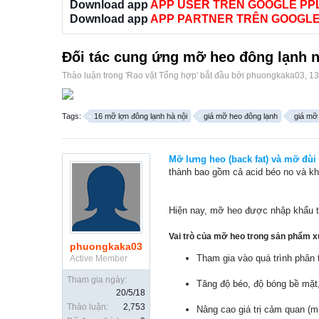
Download app
APP USER TRÊN GOOGLE PP
Download app
APP PARTNER TRÊN GOOGLE
Đối tác cung ứng mỡ heo đông lạnh n
Thảo luận trong '
Rao vặt Tổng hợp
' bắt đầu bởi
phuongkaka03
,
13
Tags:
16 mỡ lợn đông lạnh hà nội
giá mỡ heo đông lạnh
giá mỡ
Mỡ lưng heo (back fat) và mỡ đù
thành bao gồm cả acid béo no và khô
Hiện nay, mỡ heo được nhập khẩu từ
Vai trò của mỡ heo trong sản phẩm x
phuongkaka03
Tham gia vào quá trình phân t
Active Member
Tham gia ngày:
Tăng độ béo, độ bóng bề mặt,
20/5/18
Thảo luận:
2,753
Nâng cao giá trị cảm quan (mù