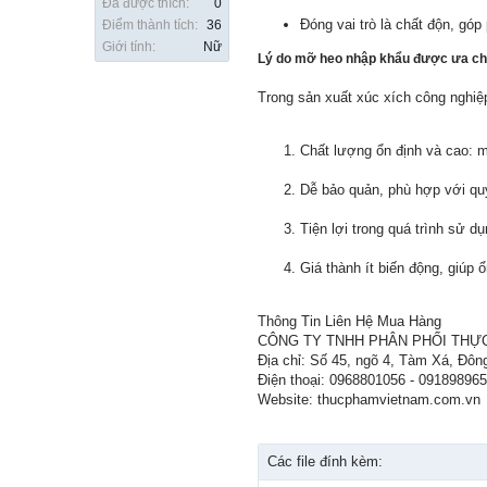
Đã được thích:
0
Đóng vai trò là chất độn, gó
Điểm thành tích:
36
Giới tính:
Nữ
Lý do mỡ heo nhập khẩu được ưa c
Trong sản xuất xúc xích công nghiệ
Chất lượng ổn định và cao: m
Dễ bảo quản, phù hợp với qu
Tiện lợi trong quá trình sử d
Giá thành ít biến động, giúp ổ
Thông Tin Liên Hệ Mua Hàng
CÔNG TY TNHH PHÂN PHỐI THỰ
Địa chỉ: Số 45, ngõ 4, Tàm Xá, Đôn
Điện thoại: 0968801056 - 09189896
Website: thucphamvietnam.com.vn
Các file đính kèm: