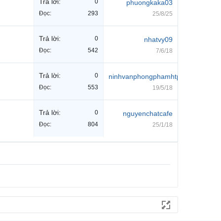
Trả lời:
0
phuongkaka03
Đọc:
293
25/8/25
Trả lời:
0
nhatvy09
Đọc:
542
7/6/18
Trả lời:
0
ninhvanphongphamhtp
Đọc:
553
19/5/18
Trả lời:
0
nguyenchatcafe
Đọc:
804
25/1/18