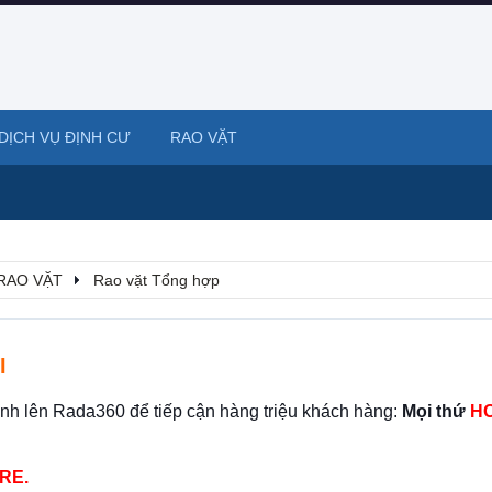
DỊCH VỤ ĐỊNH CƯ
RAO VẶT
RAO VẶT
Rao vặt Tổng hợp
I
ình lên Rada360 để tiếp cận hàng triệu khách hàng:
Mọi thứ
HO
RE.