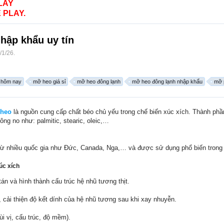
LAY
 PLAY.
hập khẩu uy tín
/1/26
.
 hôm nay
mỡ heo giá sỉ
mỡ heo đông lạnh
mỡ heo đông lạnh nhập khẩu
mỡ 
i heo
là nguồn cung cấp chất béo chủ yếu trong chế biến xúc xích. Thành phần
ng no như: palmitic, stearic, oleic,…
 nhiều quốc gia như Đức, Canada, Nga,… và được sử dụng phổ biến trong sả
úc xích
án và hình thành cấu trúc hệ nhũ tương thịt.
 cải thiện độ kết dính của hệ nhũ tương sau khi xay nhuyễn.
i vị, cấu trúc, độ mềm).