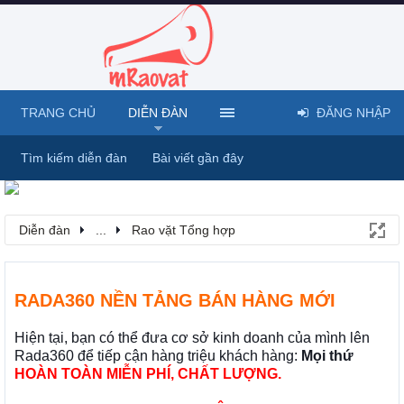
TRANG CHỦ
DIỄN ĐÀN
ĐĂNG NHẬP
Tìm kiếm diễn đàn
Bài viết gần đây
Diễn đàn
...
Rao vặt Tổng hợp
RADA360 NỀN TẢNG BÁN HÀNG MỚI
Hiện tại, bạn có thể đưa cơ sở kinh doanh của mình lên
Rada360 để tiếp cận hàng triệu khách hàng:
Mọi thứ
HOÀN TOÀN MIỄN PHÍ, CHẤT LƯỢNG.