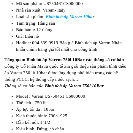
Mã sản phẩm: US750461CS000000
Nhà sản xuất: Varem- Italy
Loại sản phẩm:
Bình tích áp Varem 10bar
Tình trạng: Hàng sẵn
Bảo hành: 12 tháng
Giá: Liên hệ
Hotline: 094 339 9919 Báo giá Bình tích áp Varem Nhập
khẩu chính hãng giá tốt nhất cho công trình.
Tổng quan Bình bù áp Varem 750l 10Bar các thông số cơ bản
Công ty Cổ Phần Matra quốc tế xin giới thiệu sản phẩm bình điều
áp Varem 750 lít 10bar được ứng dụng phổ biến trong các hệ
thống PCCC, hệ thống cấp nước sạch….
Thông số cơ bản của
Bình tích áp Varem 750l 10Bar
Model : Varem US750461 CS000000
Thể tích : 750 lít
Áp lực tối đa : 10bar
Kích thước bình: 790×1925
Đầu kết nối: 1″1/2
Kiểu bình: Đứng, có chân