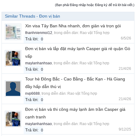
(Bạn phải Đăng nhập hoặc Đăng ký để trả lời bài viết.)
Similar Threads - Đơn vị bán
Xin visa Tây Ban Nha nhanh, đơn giản và trọn gói
thanhnienmoi12
, trong diễn đàn:
Rao vặt Tổng hợp
6/5/26
Trả lời:
0
Đơn vị bán và lắp đặt máy lạnh Casper giá rẻ quận Gò
vấp
maylanhanhsao
, trong diễn đàn:
Rao vặt Tổng hợp
21/4/26
Trả lời:
0
Tour hè Đông Bắc - Cao Bằng - Bắc Kạn - Hà Giang
đầy hấp dẫn thú vị
nvp6688
, trong diễn đàn:
Rao vặt Tổng hợp
21/4/26
Trả lời:
0
Đơn vị bán và thi công máy lạnh âm trần Casper giá
cạnh tranh
maylanhanhsao
, trong diễn đàn:
Rao vặt Tổng hợp
9/12/25
Trả lời:
0