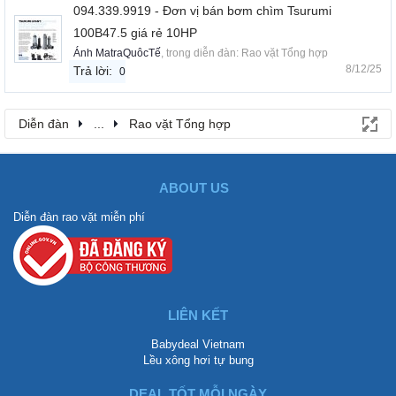
094.339.9919 - Đơn vị bán bơm chìm Tsurumi
100B47.5 giá rẻ 10HP
Ánh MatraQuôcTế
, trong diễn đàn:
Rao vặt Tổng hợp
8/12/25
Trả lời:
0
Diễn đàn
...
Rao vặt Tổng hợp
ABOUT US
Diễn đàn rao vặt miễn phí
LIÊN KẾT
Babydeal Vietnam
Lều xông hơi tự bung
DEAL TỐT MỖI NGÀY