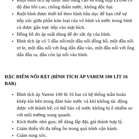
Ruột bình tích áp được làm bằng cao su tổng hợp EPDM có
độ đàn hồi cao, chống thấm nước, không độc hại.
Ruột bình được thiết kế theo hình bầu dục để hạn chế sự
tiếp xúc giữa phần kim loại của vỏ bình và nước trong bình
và được gắn trực tiếp vào mặt bích.
Đồng hồ đo áp suất dùng để đo sức ép của bình.
Bình tích áp có 5 đầu nối:một đầu nối đồng hồ, một đầu nối
rơ le, một đầu nối với ống dẫn đầu vào, một đầu nối với ống
dẫn đầu ra, đầu còn lại nối vào bình.
ĐẶC ĐIỂM NỔI BẬT (BÌNH TÍCH ÁP VAREM 100 LÍT 16
BAR)
Bình tích áp Varem 100 lít 16 bar có hệ thống tuần hoàn
khép kín bên trong đảm bảo nước và khí không tác động
được với thành bể, có thể bảo vệ nước không bị ô nhiễm so
với môi trường xung quanh.
Kích thước nhỏ gọn, dễ dàng lắp đặt, giá thành hợp lý.
Giảm thiểu tối đa tiếng ồn trong quá trình vận hành.
Giảm rung xóc.