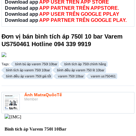
Download app
APP USER TRÊN APP STORE
Download app
APP PARTNER TRÊN APPSTORE.
Download app
APP USER TRÊN GOOGLE PPLAY
Download app
APP PARTNER TRÊN GOOGLE PLAY.
Đơn vị bán bình tích áp 750l 10 bar Varem
US750461 Hotline 094 339 9919
Tags:
bình bù áp varem 750l 10bar
bình tích áp 750l chính hãng
bình tích áp varem 750l 10bar
bình điều áp varem 750 lít 10bar
bình điều áp varem 750l giá tốt
varem 750l 10bar
varem us750461
Ánh MatraQuôcTế
Member
Bình tích áp Varem 750l 10Bar