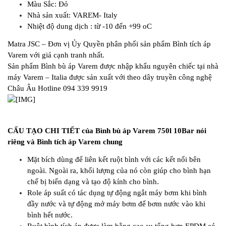
Màu Sắc: Đỏ
Nhà sản xuất: VAREM- Italy
Nhiệt độ dung dịch : từ -10 đến +99 oC
Matra JSC – Đơn vị Ủy Quyền phân phối sản phẩm Bình tích áp
Varem với giá cạnh tranh nhất.
Sản phẩm Bình bù áp Varem được nhập khẩu nguyên chiếc tại nhà
máy Varem – Italia được sản xuất với theo dây truyền công nghệ
Châu Âu Hotline 094 339 9919
CẤU TẠO CHI TIẾT của Bình bù áp Varem 750l 10Bar nói
riêng và Bình tích áp Varem chung
Mặt bích dùng để liên kết ruột bình với các kết nối bên
ngoài. Ngoài ra, khối lượng của nó còn giúp cho bình hạn
chế bị biến dạng và tạo độ kính cho bình.
Role áp suất có tác dụng tự động ngắt máy bơm khi bình
đầy nước và tự động mở máy bơm để bơm nước vào khi
bình hết nước.