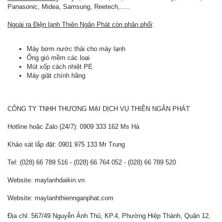
Panasonic, Midea, Samsung, Reetech,.....
Ngoài ra Điện lạnh Thiên Ngân Phát còn phân phối
:
Máy bơm nước thải cho máy lạnh
Ống gió mềm các loại
Mút xốp cách nhiệt PE
Máy giặt chính hãng
CÔNG TY TNHH THƯƠNG MẠI DỊCH VỤ THIÊN NGÂN PHÁT
Hotline hoặc Zalo (24/7): 0909 333 162 Ms Hà
Khảo sát lắp đặt: 0901 975 133 Mr Trung
Tel: (028) 66 789 516 - (028) 66 764 052 - (028) 66 789 520
Website: maylanhdaikin.vn
Website: maylanhthiennganphat.com
Địa chỉ: 567/49 Nguyễn Ảnh Thủ, KP.4, Phường Hiệp Thành, Quận 12,