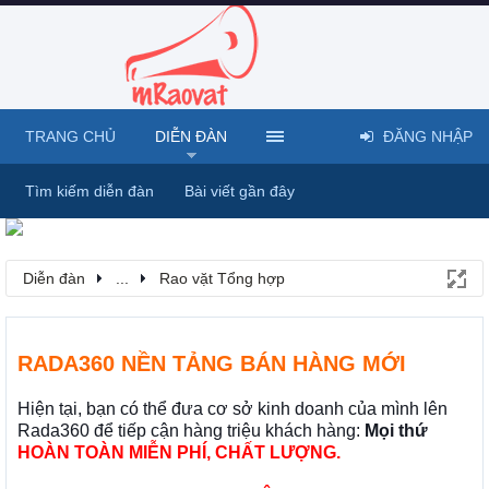
TRANG CHỦ
DIỄN ĐÀN
ĐĂNG NHẬP
Tìm kiếm diễn đàn
Bài viết gần đây
Diễn đàn
...
Rao vặt Tổng hợp
RADA360 NỀN TẢNG BÁN HÀNG MỚI
Hiện tại, bạn có thể đưa cơ sở kinh doanh của mình lên
Rada360 để tiếp cận hàng triệu khách hàng:
Mọi thứ
HOÀN TOÀN MIỄN PHÍ, CHẤT LƯỢNG.