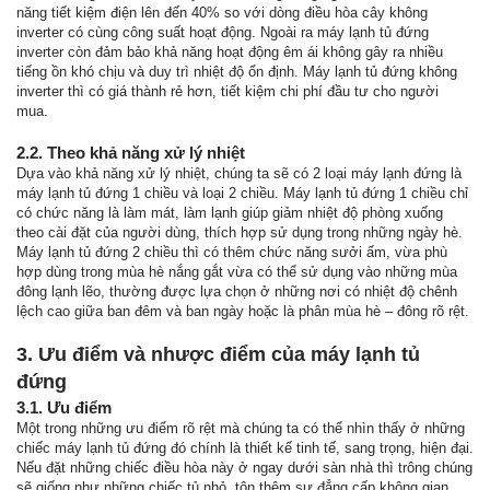
năng tiết kiệm điện lên đến 40% so với dòng điều hòa cây không
inverter có cùng công suất hoạt động. Ngoài ra máy lạnh tủ đứng
inverter còn đảm bảo khả năng hoạt động êm ái không gây ra nhiều
tiếng ồn khó chịu và duy trì nhiệt độ ổn định. Máy lạnh tủ đứng không
inverter thì có giá thành rẻ hơn, tiết kiệm chi phí đầu tư cho người
mua.
2.2. Theo khả năng xử lý nhiệt
Dựa vào khả năng xử lý nhiệt, chúng ta sẽ có 2 loại máy lạnh đứng là
máy lạnh tủ đứng 1 chiều và loại 2 chiều. Máy lạnh tủ đứng 1 chiều chỉ
có chức năng là làm mát, làm lạnh giúp giảm nhiệt độ phòng xuống
theo cài đặt của người dùng, thích hợp sử dụng trong những ngày hè.
Máy lạnh tủ đứng 2 chiều thì có thêm chức năng sưởi ấm, vừa phù
hợp dùng trong mùa hè nắng gắt vừa có thể sử dụng vào những mùa
đông lạnh lẽo, thường được lựa chọn ở những nơi có nhiệt độ chênh
lệch cao giữa ban đêm và ban ngày hoặc là phân mùa hè – đông rõ rệt.
3. Ưu điểm và nhược điểm của máy lạnh tủ
đứng
3.1. Ưu điểm
Một trong những ưu điểm rõ rệt mà chúng ta có thể nhìn thấy ở những
chiếc máy lạnh tủ đứng đó chính là thiết kế tinh tế, sang trọng, hiện đại.
Nếu đặt những chiếc điều hòa này ở ngay dưới sàn nhà thì trông chúng
sẽ giống như những chiếc tủ nhỏ, tôn thêm sự đẳng cấp không gian.