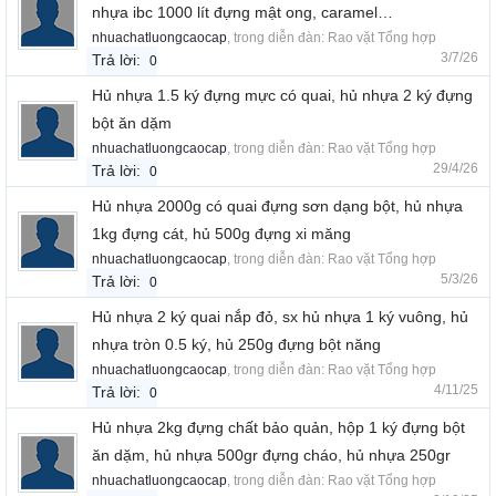
nhựa ibc 1000 lít đựng mật ong, caramel…
nhuachatluongcaocap
, trong diễn đàn:
Rao vặt Tổng hợp
3/7/26
Trả lời:
0
Hủ nhựa 1.5 ký đựng mực có quai, hủ nhựa 2 ký đựng
bột ăn dặm
nhuachatluongcaocap
, trong diễn đàn:
Rao vặt Tổng hợp
29/4/26
Trả lời:
0
Hủ nhựa 2000g có quai đựng sơn dạng bột, hủ nhựa
1kg đựng cát, hủ 500g đựng xi măng
nhuachatluongcaocap
, trong diễn đàn:
Rao vặt Tổng hợp
5/3/26
Trả lời:
0
Hủ nhựa 2 ký quai nắp đỏ, sx hủ nhựa 1 ký vuông, hủ
nhựa tròn 0.5 ký, hủ 250g đựng bột năng
nhuachatluongcaocap
, trong diễn đàn:
Rao vặt Tổng hợp
4/11/25
Trả lời:
0
Hủ nhựa 2kg đựng chất bảo quản, hộp 1 ký đựng bột
ăn dặm, hủ nhựa 500gr đựng cháo, hủ nhựa 250gr
nhuachatluongcaocap
, trong diễn đàn:
Rao vặt Tổng hợp