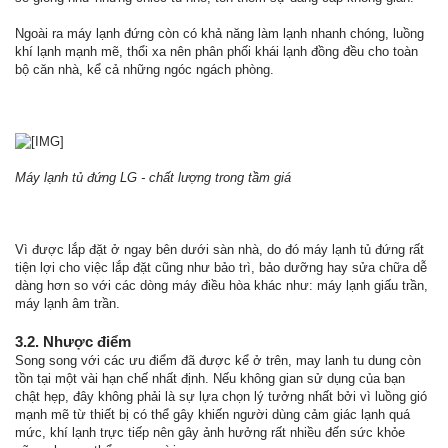
Ngoài ra máy lạnh đứng còn có khả năng làm lạnh nhanh chóng, luồng
khí lạnh mạnh mẽ, thổi xa nên phân phối khái lạnh đồng đều cho toàn
bộ căn nhà, kể cả những ngóc ngách phòng.
Máy lạnh tủ đứng LG - chất lượng trong tầm giá
Vì được lắp đặt ở ngay bên dưới sàn nhà, do đó máy lạnh tủ đứng rất
tiện lợi cho việc lắp đặt cũng như bảo trì, bảo dưỡng hay sửa chữa dễ
dàng hơn so với các dòng máy điều hòa khác như: máy lạnh giấu trần,
máy lạnh âm trần.
3.2. Nhược điểm
Song song với các ưu điểm đã được kể ở trên, may lanh tu dung còn
tồn tại một vài hạn chế nhất định. Nếu không gian sử dụng của bạn
chật hẹp, đây không phải là sự lựa chọn lý tưởng nhất bởi vì luồng gió
mạnh mẽ từ thiết bị có thể gây khiến người dùng cảm giác lạnh quá
mức, khí lạnh trực tiếp nên gây ảnh hưởng rất nhiều đến sức khỏe