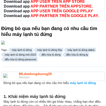
Download app
APP USER TRÊN APP STORE
Download app
APP PARTNER TRÊN APPSTORE.
Download app
APP USER TRÊN GOOGLE PPLAY
Download app
APP PARTNER TRÊN GOOGLE PLAY.
Đừng bỏ qua nếu bạn đang có nhu cầu tìm
hiểu máy lạnh tủ đứng
Tags:
máy lạnh tủ đứng
máy lạnh tủ đứng 5hp
máy lạnh tủ đứng daikin
máy lạnh tủ đứng mới 2023
điều hòa tủ đứng
điều hòa tủ đứng lg
điều hòa tủ đứng panasonic
MLdaidongduong20
Member
Đừng bỏ qua nếu bạn đang có nhu cầu tìm hiểu
máy lạnh tủ đứng
1. Khái niệm máy lạnh tủ đứng
Máy lạnh tủ đứng còn có nhiều tên gọi khác nhau, chẳng hạn như điều
hòa tủ đứng, điều hòa cây… Sở dĩ tên gọi của nó như vậy là do nhìn