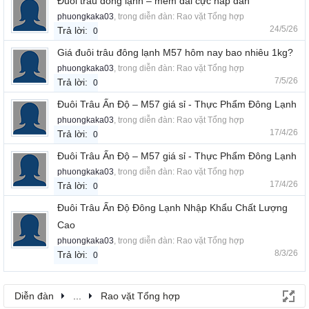
Đuôi trâu đông lạnh – mềm dai cực hấp dẫn
phuongkaka03
, trong diễn đàn:
Rao vặt Tổng hợp
24/5/26
Trả lời:
0
Giá đuôi trâu đông lạnh M57 hôm nay bao nhiêu 1kg?
phuongkaka03
, trong diễn đàn:
Rao vặt Tổng hợp
7/5/26
Trả lời:
0
Đuôi Trâu Ấn Độ – M57 giá sỉ - Thực Phẩm Đông Lạnh
phuongkaka03
, trong diễn đàn:
Rao vặt Tổng hợp
17/4/26
Trả lời:
0
Đuôi Trâu Ấn Độ – M57 giá sỉ - Thực Phẩm Đông Lạnh
phuongkaka03
, trong diễn đàn:
Rao vặt Tổng hợp
17/4/26
Trả lời:
0
Đuôi Trâu Ấn Độ Đông Lạnh Nhập Khẩu Chất Lượng
Cao
phuongkaka03
, trong diễn đàn:
Rao vặt Tổng hợp
8/3/26
Trả lời:
0
Diễn đàn
...
Rao vặt Tổng hợp