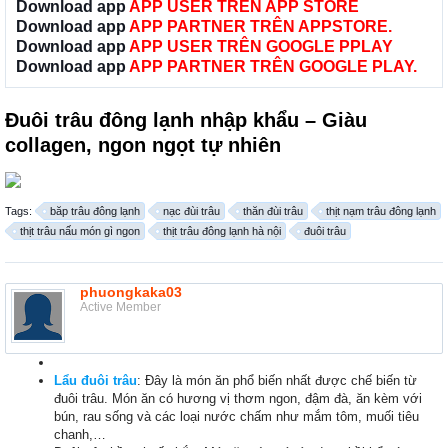
Download app
APP USER TRÊN APP STORE
Download app
APP PARTNER TRÊN APPSTORE.
Download app
APP USER TRÊN GOOGLE PPLAY
Download app
APP PARTNER TRÊN GOOGLE PLAY.
Đuôi trâu đông lạnh nhập khẩu – Giàu
collagen, ngon ngọt tự nhiên
Tags:
băp trâu đông lạnh
nạc đùi trâu
thăn đùi trâu
thịt nạm trâu đông lạnh
thịt trâu nấu món gì ngon
thịt trâu đông lạnh hà nội
đuôi trâu
phuongkaka03
Active Member
Lẩu đuôi trâu
: Đây là món ăn phổ biến nhất được chế biến từ
đuôi trâu. Món ăn có hương vị thơm ngon, đậm đà, ăn kèm với
bún, rau sống và các loại nước chấm như mắm tôm, muối tiêu
chanh,…