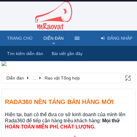
TRANG CHỦ
DIỄN ĐÀN
ĐĂNG NHẬP
Tìm kiếm diễn đàn
Bài viết gần đây
Diễn đàn
...
Rao vặt Tổng hợp
RADA360 NỀN TẢNG BÁN HÀNG MỚI
Hiện tại, bạn có thể đưa cơ sở kinh doanh của mình lên
Rada360 để tiếp cận hàng triệu khách hàng:
Mọi thứ
HOÀN TOÀN MIỄN PHÍ, CHẤT LƯỢNG.