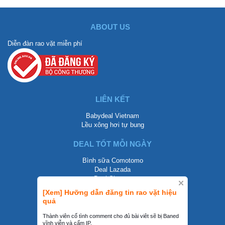
ABOUT US
Diễn đàn rao vặt miễn phí
LIÊN KẾT
Babydeal Vietnam
Lều xông hơi tự bung
DEAL TỐT MỖI NGÀY
Bình sữa Comotomo
Deal Lazada
Deal Shopee
[Xem] Hưỡng dẫn đăng tin rao vặt hiệu
LIÊN HỆ
quả
0858002468
Thành viên cố tình comment cho đủ bài viêt sẽ bị Baned
vĩnh viễn và cấm IP.