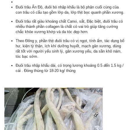
Đuôi trâu Ấn Độ, đuôi bò nhập khẩu là bộ phận cuối cùng của
con trâu có cấu tạo gồm lớp da, lớp thịt bọc quanh phần xương.
Đuôi trâu rất giàu khoáng chất Canxi, sắt, Đặc biệt, đuôi trâu có
nhiều thành phần collagen là chất có vai trò giúp tăng cường
chắc khỏe xương khớp và da tóc đẹp hơn.
Theo Đông y, phần thịt đuôi trâu có vị ngọt, tính ấm, tác dụng bổ
hư, kiện tỳ thận, ích khí dưỡng huyết, mạch gân xương, dùng
rất tốt với người yếu sinh lý, gân xương yếu, da sần khô nám,
tóc bạc sớm.
Đuôi trâu nhập khẩu dài, có trọng lương khoảng 0.5 đến 1.5 kg /
cái . Đóng thùng từ 18-20 kg/ thùng