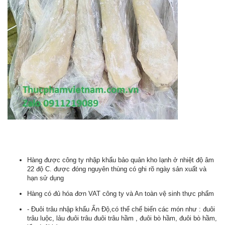
Hàng được công ty nhập khẩu bảo quản kho lạnh ở nhiệt độ âm
22 độ C. được đóng nguyên thùng có ghi rõ ngày sản xuất và
hạn sử dụng
Hàng có đủ hóa đơn VAT công ty và An toàn vệ sinh thực phẩm
- Đuôi trâu nhập khẩu Ấn Độ,có thể chế biến các món như : đuôi
trâu luộc, lảu đuôi trâu đuôi trâu hầm , đuôi bò hầm, đuôi bò hầm,