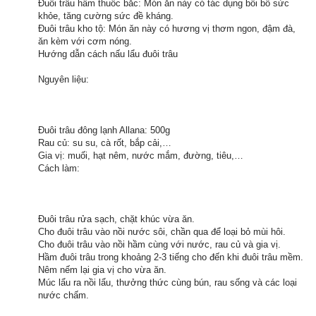
Đuôi trâu hầm thuốc bắc: Món ăn này có tác dụng bồi bổ sức
khỏe, tăng cường sức đề kháng.
Đuôi trâu kho tộ: Món ăn này có hương vị thơm ngon, đậm đà,
ăn kèm với cơm nóng.
Hướng dẫn cách nấu lẩu đuôi trâu
Nguyên liệu:
Đuôi trâu đông lạnh Allana: 500g
Rau củ: su su, cà rốt, bắp cải,…
Gia vị: muối, hạt nêm, nước mắm, đường, tiêu,…
Cách làm:
Đuôi trâu rửa sạch, chặt khúc vừa ăn.
Cho đuôi trâu vào nồi nước sôi, chần qua để loại bỏ mùi hôi.
Cho đuôi trâu vào nồi hầm cùng với nước, rau củ và gia vị.
Hầm đuôi trâu trong khoảng 2-3 tiếng cho đến khi đuôi trâu mềm.
Nêm nếm lại gia vị cho vừa ăn.
Múc lẩu ra nồi lẩu, thưởng thức cùng bún, rau sống và các loại
nước chấm.