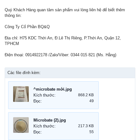
Quý Khách Hàng quan tâm sản phẩm vui lòng liên hệ để biết thêm
thông tin:
Công Ty Cổ Phần BQ&Q
Địa chỉ: H75 KDC Thới An, Đ.Lê Thị Riêng, P.Thới An, Quận 12,
TPHCM
Điện thoại: 0914922178 /Zalo/Viber: 0344 015 821 (Ms. Hằng)
Các file đính kèm:
^microbate mới.jpg
Kích thước:
868.2 KB
Đọc:
49
Microbate (2).jpg
Kích thước:
217.3 KB
Đọc:
55