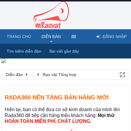
TRANG CHỦ
DIỄN ĐÀN
ĐĂNG NHẬP
Tìm kiếm diễn đàn
Bài viết gần đây
Diễn đàn
...
Rao vặt Tổng hợp
RADA360 NỀN TẢNG BÁN HÀNG MỚI
Hiện tại, bạn có thể đưa cơ sở kinh doanh của mình lên
Rada360 để tiếp cận hàng triệu khách hàng:
Mọi thứ
HOÀN TOÀN MIỄN PHÍ, CHẤT LƯỢNG.