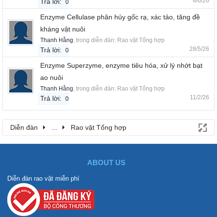
4/6/26
Trả lời:
0
Enzyme Cellulase phân hủy gốc rạ, xác tảo, tăng đề
kháng vật nuôi
Thanh Hằng
, trong diễn đàn:
Rao vặt Tổng hợp
28/5/26
Trả lời:
0
Enzyme Superzyme, enzyme tiêu hóa, xử lý nhớt bạt
ao nuôi
Thanh Hằng
, trong diễn đàn:
Rao vặt Tổng hợp
11/2/26
Trả lời:
0
Diễn đàn
...
Rao vặt Tổng hợp
ABOUT US
Diễn đàn rao vặt miễn phí