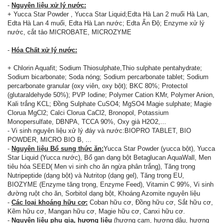
-
Nguyên liệu xử lý nước:
+ Yucca Star Powder , Yucca Star Liquid;Edta Hà Lan 2 muối Hà Lan,
Edta Hà Lan 4 muối, Edta Hà Lan nước; Edta Ấn Độ; Enzyme xử lý
nước, cắt tảo MICROBATE, MICROZYME
-
Hóa Chất xử lý nước:
+ Chlorin Aquafit; Sodium Thiosulphate,Thio sulphate pentahydrate;
Sodium bicarbonate; Soda nóng; Sodium percarbonate tablet; Sodium
percarbonate granular (oxy viên, oxy bột); BKC 80%; Protectol
(glutaraldehyde 50%); PVP Iodine; Polymer Cation KMr, Polymer Anion,
Kali trắng KCL; Đồng Sulphate CuSO4; MgSO4 Magie sulphate; Magie
Clorua MgCl2; Calci Clorua CaCl2, Bronopol, Potassium
Monopersulfate, DBNPA, TCCA 90%, Oxy già H2O2,...
- Vi sinh nguyên liệu xử lý đáy và nước:BIOPRO TABLET, BIO
POWDER, MICRO BIO B, ...
-
Nguyên liệu Bổ sung thức ăn:
Yucca Star Powder (yucca bột), Yucca
Star Liquid (Yucca nước), Bổ gan dạng bột Betaglucan AquaWall, Men
tiêu hóa SEED( Men vi sinh cho ăn ngừa phân trắng), Tăng trọng
Nutripeptide (dạng bột) và Nutritop (dạng gel), Tăng trọng EU,
BIOZYME (Enzyme tăng trọng, Enzyme Feed), Vitamin C 99%, Vi sinh
đường ruột cho ăn, Sorbitol dạng bột, Khoáng Azomite nguyên liệu
-
Các loại khoáng hữu cơ:
Coban hữu cơ, Đồng hữu cơ, Sắt hữu cơ,
Kẽm hữu cơ, Mangan hữu cơ, Magie hữu cơ, Canxi hữu cơ.
-
Nguyên liệu phụ gia, hương liệu
(hương cam, hương dâu, hương