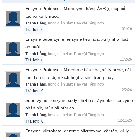
Enzyme Protease - Microzyme hàng Ấn Độ, giúp cắt
tảo và xử lý nước
Thanh Hằng
, trong diễn đàn:
Rao vặt Tổng hợp
6/4/26
Trả lời:
0
Enzyme Superzyme, enzyme tiêu hóa, xử lý nhớt bạt
ao nuôi
Thanh Hằng
, trong diễn đàn:
Rao vặt Tổng hợp
11/2/26
Trả lời:
0
Enzyme Protease - Microbate tiêu hóa, xử lý nước, cắt
tảo, làm chất đệm kích hoạt vi sinh trong thủy
Thanh Hằng
, trong diễn đàn:
Rao vặt Tổng hợp
2/2/26
Trả lời:
0
Superzyme - enzyme xử lý nhớt bạt, Zymebio - enzyme
phân hủy mùn bã hữu cơ
Thanh Hằng
, trong diễn đàn:
Rao vặt Tổng hợp
12/11/25
Trả lời:
0
Enzyme Microbate, enzyme Microzyme, cắt tảo, xứ lý