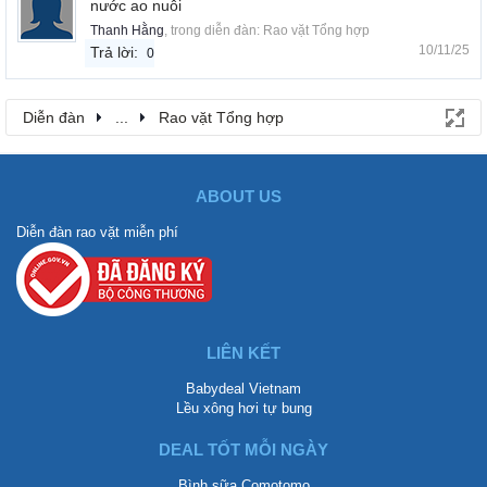
nước ao nuôi
Thanh Hằng
, trong diễn đàn:
Rao vặt Tổng hợp
10/11/25
Trả lời:
0
Diễn đàn
...
Rao vặt Tổng hợp
ABOUT US
Diễn đàn rao vặt miễn phí
LIÊN KẾT
Babydeal Vietnam
Lều xông hơi tự bung
DEAL TỐT MỖI NGÀY
Bình sữa Comotomo