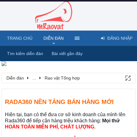
TRANG CHỦ
DIỄN ĐÀN
ĐĂNG NHẬP
Tìm kiếm diễn đàn
Bài viết gần đây
Diễn đàn
...
Rao vặt Tổng hợp
RADA360 NỀN TẢNG BÁN HÀNG MỚI
Hiện tại, bạn có thể đưa cơ sở kinh doanh của mình lên
Rada360 để tiếp cận hàng triệu khách hàng:
Mọi thứ
HOÀN TOÀN MIỄN PHÍ, CHẤT LƯỢNG.