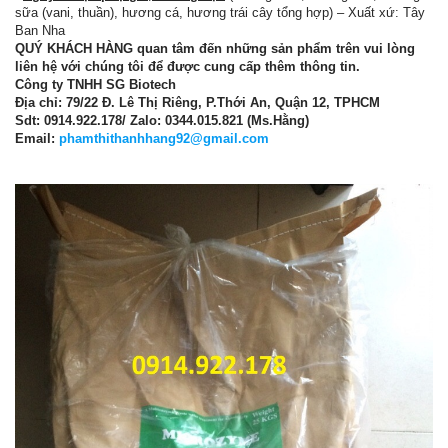
sữa (vani, thuần), hương cá, hương trái cây tổng hợp) – Xuất xứ: Tây
Ban Nha
QUÝ KHÁCH HÀNG quan tâm đến những sản phẩm trên vui lòng
liên hệ với chúng tôi để được cung cấp thêm thông tin.
Công ty TNHH SG Biotech
Địa chỉ: 79/22 Đ. Lê Thị Riêng, P.Thới An, Quận 12, TPHCM
Sdt: 0914.922.178/ Zalo: 0344.015.821 (Ms.Hằng)
Email:
phamthithanhhang92@gmail.com