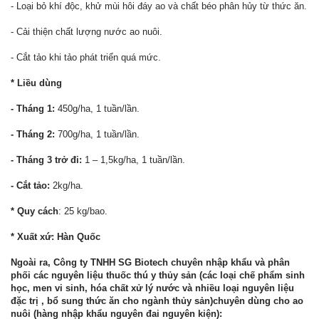
- Loại bỏ khí độc, khử mùi hôi đáy ao và chất béo phân hủy từ thức ăn.
- Cải thiện chất lượng nước ao nuôi.
- Cắt tảo khi tảo phát triển quá mức.
* Liều dùng
- Tháng 1:
450g/ha, 1 tuần/lần.
- Tháng 2:
700g/ha, 1 tuần/lần.
- Tháng 3 trở đi:
1 – 1,5kg/ha, 1 tuần/lần.
- Cắt tảo:
2kg/ha.
* Quy cách
: 25 kg/bao.
* Xuất xứ: Hàn Quốc
Ngoài ra, Công ty TNHH SG Biotech chuyên nhập khẩu và phân
phối các nguyên liệu thuốc thú y thủy sản (các loại chế phẩm sinh
học, men vi sinh, hóa chất xử lý nước và nhiều loại nguyên liệu
đặc trị , bổ sung thức ăn cho ngành thủy sản)chuyên dùng cho ao
nuôi (hàng nhập khẩu nguyên đai nguyên kiện):