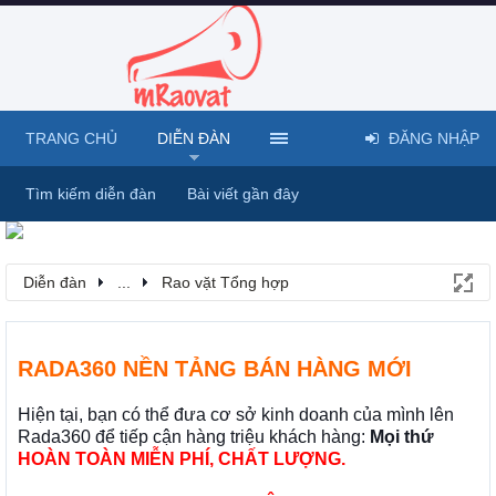
TRANG CHỦ
DIỄN ĐÀN
ĐĂNG NHẬP
Tìm kiếm diễn đàn
Bài viết gần đây
Diễn đàn
...
Rao vặt Tổng hợp
RADA360 NỀN TẢNG BÁN HÀNG MỚI
Hiện tại, bạn có thể đưa cơ sở kinh doanh của mình lên
Rada360 để tiếp cận hàng triệu khách hàng:
Mọi thứ
HOÀN TOÀN MIỄN PHÍ, CHẤT LƯỢNG.