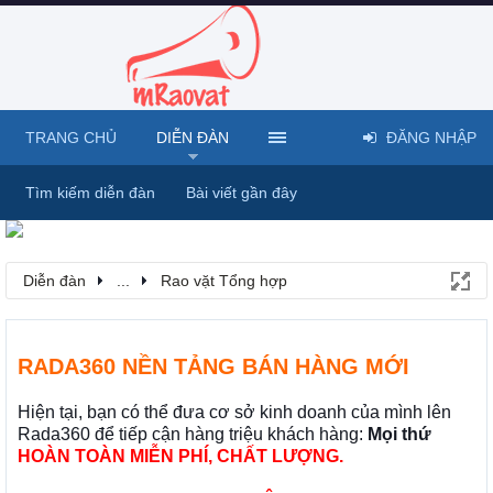
TRANG CHỦ
DIỄN ĐÀN
ĐĂNG NHẬP
Tìm kiếm diễn đàn
Bài viết gần đây
Diễn đàn
...
Rao vặt Tổng hợp
RADA360 NỀN TẢNG BÁN HÀNG MỚI
Hiện tại, bạn có thể đưa cơ sở kinh doanh của mình lên
Rada360 để tiếp cận hàng triệu khách hàng:
Mọi thứ
HOÀN TOÀN MIỄN PHÍ, CHẤT LƯỢNG.