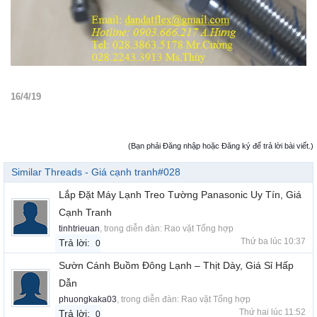
16/4/19
(Bạn phải Đăng nhập hoặc Đăng ký để trả lời bài viết.)
Similar Threads - Giá cạnh tranh#028
Lắp Đặt Máy Lạnh Treo Tường Panasonic Uy Tín, Giá
Cạnh Tranh
tinhtrieuan
, trong diễn đàn:
Rao vặt Tổng hợp
Thứ ba lúc 10:37
Trả lời:
0
Sườn Cánh Buồm Đông Lạnh – Thịt Dày, Giá Sỉ Hấp
Dẫn
phuongkaka03
, trong diễn đàn:
Rao vặt Tổng hợp
Thứ hai lúc 11:52
Trả lời:
0