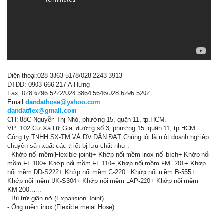
Điện thoại:028 3863 5178/028 2243 3913
ĐTDD: 0903 666 217 A.Hưng
Fax: 028 6296 5222/028 3864 5646/028 6296 5202
Email:
dandathose@yahoo.com
dandatflex@gmail.com
CH: 88C Nguyễn Thị Nhỏ, phường 15, quận 11, tp.HCM.
VP: 102 Cư Xá Lữ Gia, đường số 3, phường 15, quận 11, tp.HCM.
Công ty TNHH SX-TM VÀ DV DÂN ĐẠT Chúng tôi là một doanh nghiệp
chuyên sản xuất các thiết bị lưu chất như :
- Khớp nối mềm(Flexible joint)+ Khớp nối mềm inox nối bích+ Khớp nối
mềm FL-100+ Khớp nối mềm FL-110+ Khớp nối mềm FM -201+ Khớp
nối mềm DD-S222+ Khớp nối mềm C-220+ Khớp nối mềm B-555+
Khớp nối mềm UK-S304+ Khớp nối mềm LAP-220+ Khớp nối mềm
KM-200..….
- Bù trừ giãn nỡ (Expansion Joint)
- Ống mềm inox (Flexible metal Hose).