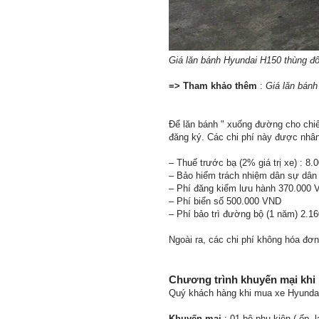
Giá lăn bánh Hyundai H150 thùng đô
=> Tham khảo thêm
:
Giá lăn bán
Để lăn bánh " xuống đường cho chi
đăng ký. Các chi phí này được nhân 
– Thuế trước bạ (2% giá trị xe) : 8
– Bảo hiểm trách nhiệm dân sự dâ
– Phí đăng kiểm lưu hành 370.000
– Phí biển số 500.000 VND
– Phí bảo trì đường bộ (1 năm) 2.1
Ngoài ra, các chi phí không hóa đơ
Chương trình khuyến mại khi
Quý khách hàng khi mua xe Hyundai
Khuyến mại
: 01 bộ phụ kiện ( ốp, 