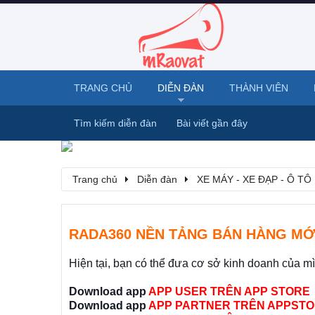
TRANG CHỦ
DIỄN ĐÀN
THÀNH VIÊN
Tìm kiếm diễn đàn
Bài viết gần đây
Trang chủ
Diễn đàn
XE MÁY - XE ĐẠP - Ô TÔ
RADA360 NỀN TẢNG BÁN HÀNG MỚ
Hiện tại, bạn có thể đưa cơ sở kinh doanh của m
Download app
APP USER TRÊN APP STORE
Download app
APP PARTNER TRÊN APPSTO