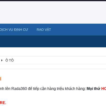
DỊCH VỤ ĐỊNH CƯ
RAO VẶT
Ô TÔ
I
ình lên Rada360 để tiếp cận hàng triệu khách hàng:
Mọi thứ
HO
RE.