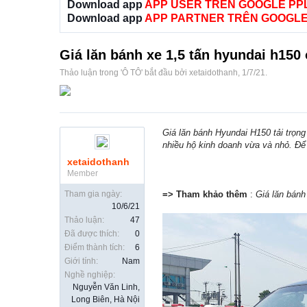
Download app
APP USER TRÊN GOOGLE PP
Download app
APP PARTNER TRÊN GOOGLE
Giá lăn bánh xe 1,5 tấn hyundai h15
Thảo luận trong '
Ô TÔ
' bắt đầu bởi
xetaidothanh
,
1/7/21
.
Giá lăn bánh Hyundai H150 tải trọng
nhiều hộ kinh doanh vừa và nhỏ. Để
xetaidothanh
Member
Tham gia ngày:
=> Tham khảo thêm
:
Giá lăn bánh
10/6/21
Thảo luận:
47
Đã được thích:
0
Điểm thành tích:
6
Giới tính:
Nam
Nghề nghiệp:
Nguyễn Văn Linh,
Long Biên, Hà Nội