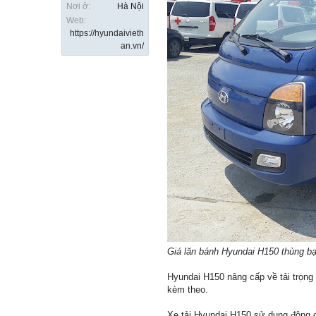
Nơi ở:
Hà Nội
Web:
https://hyundaivieth
an.vn/
Giá lăn bánh Hyundai H150 thùng bạ
Hyundai H150 nâng cấp về tải trọng
kèm theo.
Xe tải Hyundai H150 sử dụng động c