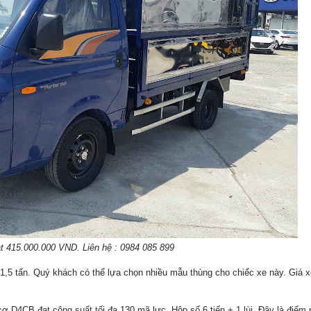
t 415.000.000 VND. Liên hệ : 0984 085 899
 1,5 tấn. Quý khách có thể lựa chọn nhiều mẫu thùng cho chiếc xe này. Giá
ơ D4CB đạt công suất tối đa 130 mã lực. Hộp số 6 tiến + 1 lùi. Đây là điểm