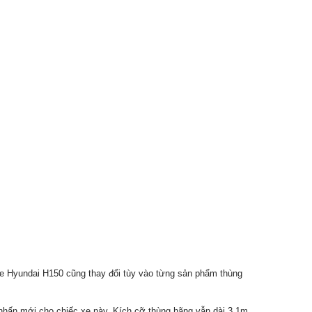
 xe Hyundai H150 cũng thay đổi tùy vào từng sản phẩm thùng
 nhấn mới cho chiếc xe này. Kích cỡ thùng hãng vẫn dài 3,1m