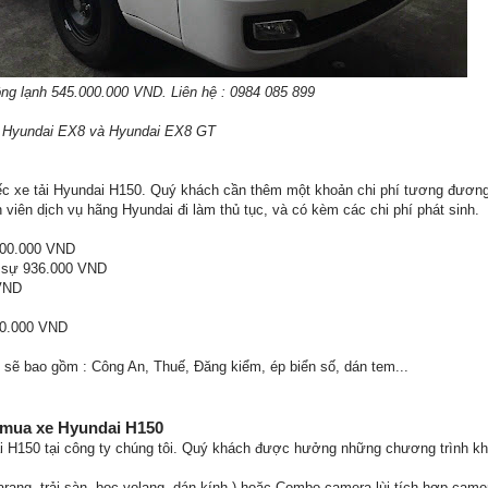
ng lạnh 545.000.000 VND. Liên hệ : 0984 085 899
h Hyundai EX8 và Hyundai EX8 GT
ếc xe tải Hyundai H150. Quý khách cần thêm một khoản chi phí tương đương 
viên dịch vụ hãng Hyundai đi làm thủ tục, và có kèm các chi phí phát sinh.
.000.000 VND
n sự 936.000 VND
 VND
60.000 VND
n sẽ bao gồm : Công An, Thuế, Đăng kiểm, ép biển số, dán tem...
 mua xe Hyundai H150
 H150 tại công ty chúng tôi. Quý khách được hưởng những chương trình kh
larang, trải sàn, bọc volang, dán kính ) hoặc Combo camera lùi tích hợp camer