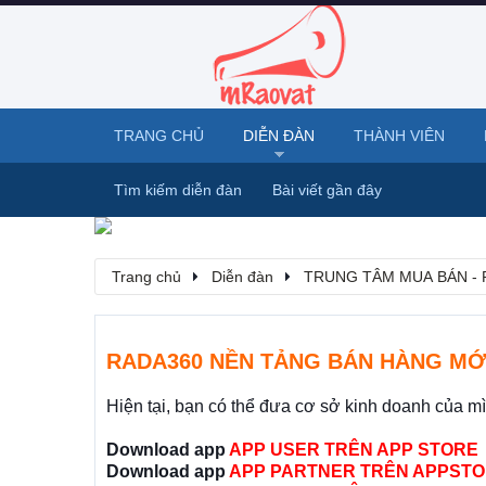
TRANG CHỦ
DIỄN ĐÀN
THÀNH VIÊN
Tìm kiếm diễn đàn
Bài viết gần đây
Trang chủ
Diễn đàn
TRUNG TÂM MUA BÁN - 
RADA360 NỀN TẢNG BÁN HÀNG MỚ
Hiện tại, bạn có thể đưa cơ sở kinh doanh của m
Download app
APP USER TRÊN APP STORE
Download app
APP PARTNER TRÊN APPSTO