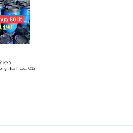
Ỹ KỲ0
ường Thạnh Lọc, Q12