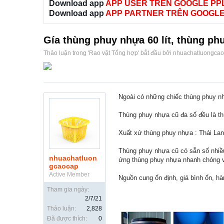
Download app
APP USER TRÊN GOOGLE PP
Download app
APP PARTNER TRÊN GOOGLE
Gía thùng phuy nhựa 60 lít, thùng ph
Thảo luận trong '
Rao vặt Tổng hợp
' bắt đầu bởi
nhuachatluongca
Ngoài có những chiếc thùng phuy n
Thùng phuy nhựa cũ đa số đều là th
Xuất xứ thùng phuy nhựa : Thái Lan
Thùng phuy nhựa cũ có sẵn số nhiề
nhuachatluon
ứng thùng phuy nhựa nhanh chóng 
gcaocap
Active Member
Nguồn cung ổn định, giá bình ổn, h
Tham gia ngày:
2/7/21
Thảo luận:
2,828
Đã được thích:
0