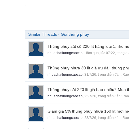
Similar Threads - Gía thùng phuy
Thùng phuy sắt cũ 220 lít hàng loại 1, like
nhuachatluongcaocap
,
Hôm qua, lúc 07:22
, trong d
Thùng phuy nhựa 30 lít giá ưu đãi, thùng ph
nhuachatluongcaocap
,
31/7/26
, trong diễn đàn:
Rao
Thùng phuy sắt 220 lít giá bao nhiêu? Mua t
nhuachatluongcaocap
,
25/7/26
, trong diễn đàn:
Rao
Gỉam giá 5% thùng phuy nhựa 160 lít mới mọ
nhuachatluongcaocap
,
23/7/26
, trong diễn đàn:
Rao