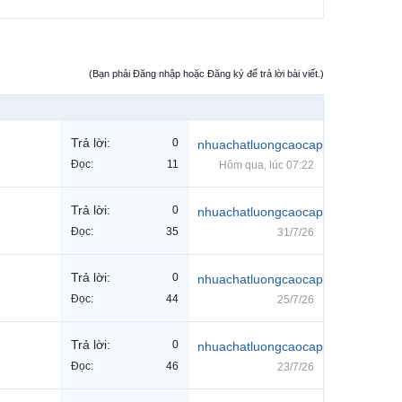
(Bạn phải Đăng nhập hoặc Đăng ký để trả lời bài viết.)
Trả lời:
0
nhuachatluongcaocap
Đọc:
11
Hôm qua, lúc 07:22
Trả lời:
0
nhuachatluongcaocap
Đọc:
35
31/7/26
Trả lời:
0
nhuachatluongcaocap
Đọc:
44
25/7/26
Trả lời:
0
nhuachatluongcaocap
Đọc:
46
23/7/26