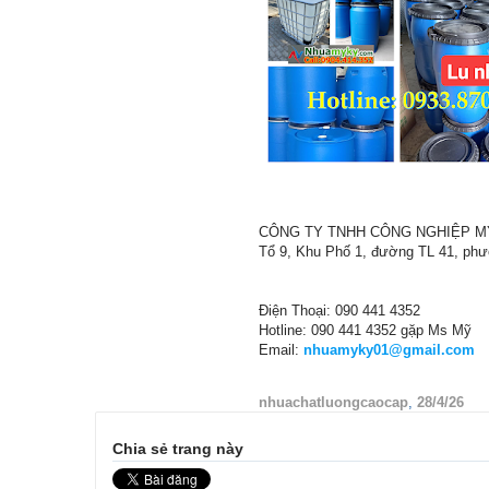
CÔNG TY TNHH CÔNG NGHIỆP M
Tổ 9, Khu Phố 1, đường TL 41, ph
Điện Thoại: 090 441 4352
Hotline: 090 441 4352 gặp Ms Mỹ
Email:
nhuamyky01@gmail.com
nhuachatluongcaocap
,
28/4/26
Chia sẻ trang này