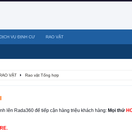
DỊCH VỤ ĐỊNH CƯ
RAO VẶT
RAO VẶT
Rao vặt Tổng hợp
I
ình lên Rada360 để tiếp cận hàng triệu khách hàng:
Mọi thứ
HO
RE.