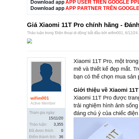
Download app
APP USER TRÊN GOOGLE PP
Download app
APP PARTNER TRÊN GOOGLE
Giá Xiaomi 11T Pro chính hãng - Đánh
Thảo luận trong '
Điện thoại di động
' bắt đầu bởi
wifim001
,
6/12/24
.
Xiaomi 11T Pro, một tron
mẽ và thiết kế đẹp mắt. Tr
bạn có thể chọn mua sản 
Giới thiệu về Xiaomi 11T
Xiaomi 11T Pro được tran
wifim001
Active Member
trải nghiệm hình ảnh sốn
đáng chú ý của chiếc điện 
Tham gia ngày:
15/11/20
Thảo luận:
3,355
Đã được thích:
0
Điểm thành tích:
36