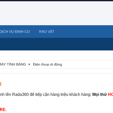
DỊCH VỤ ĐỊNH CƯ
RAO VẶT
 MÁY TÍNH BẢNG
Điện thoại di động
I
ình lên Rada360 để tiếp cận hàng triệu khách hàng:
Mọi thứ
HO
RE.