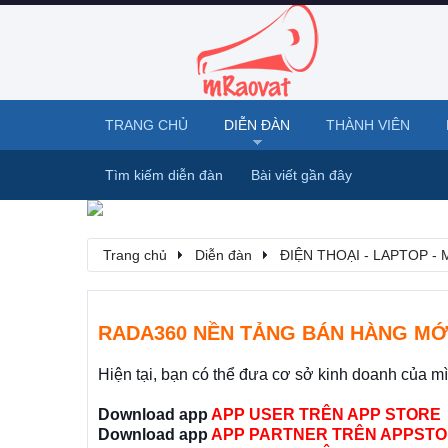
TRANG CHỦ
DIỄN ĐÀN
THÀNH VIÊN
Tìm kiếm diễn đàn
Bài viết gần đây
Trang chủ
Diễn đàn
ĐIỆN THOẠI - LAPTOP -
RADA360 NỀN TẢNG BÁN HÀNG MỚ
Hiện tại, bạn có thể đưa cơ sở kinh doanh của m
Download app
APP USER TRÊN APP STORE
Download app
APP PARTNER TRÊN APPSTO