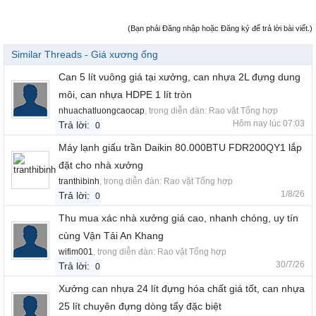
(Bạn phải Đăng nhập hoặc Đăng ký để trả lời bài viết.)
Similar Threads - Giá xương ống
Can 5 lít vuông giá tại xưởng, can nhựa 2L đựng dung
môi, can nhựa HDPE 1 lít tròn
nhuachatluongcaocap
, trong diễn đàn:
Rao vặt Tổng hợp
Hôm nay lúc 07:03
Trả lời:
0
Máy lạnh giấu trần Daikin 80.000BTU FDR200QY1 lắp
đặt cho nhà xưởng
tranthibinh
, trong diễn đàn:
Rao vặt Tổng hợp
1/8/26
Trả lời:
0
Thu mua xác nhà xưởng giá cao, nhanh chóng, uy tín
cùng Vận Tải An Khang
wifim001
, trong diễn đàn:
Rao vặt Tổng hợp
30/7/26
Trả lời:
0
Xưởng can nhựa 24 lít đựng hóa chất giá tốt, can nhựa
25 lít chuyên đựng dòng tẩy đặc biệt