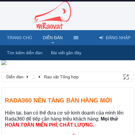
TRANG CHỦ
DIỄN ĐÀN
ĐĂNG NHẬP
Tìm kiếm diễn đàn
Bài viết gần đây
Diễn đàn
...
Rao vặt Tổng hợp
RADA360 NỀN TẢNG BÁN HÀNG MỚI
Hiện tại, bạn có thể đưa cơ sở kinh doanh của mình lên
Rada360 để tiếp cận hàng triệu khách hàng:
Mọi thứ
HOÀN TOÀN MIỄN PHÍ, CHẤT LƯỢNG.