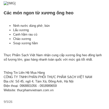
Các món ngon từ xương ống heo
Ninh nước dùng phở, bún
Lẩu xương
Canh hầm rau củ
Cháo xương
Soup xương hầm
Thực Phẩm Sạch Việt Nam nhận cung cấp xương ống heo đông lạnh
số lượng lớn, giao hàng nhanh toàn quốc với mức giá tốt nhất.
Thông Tin Liên Hệ Mua Hàng
CÔNG TY TNHH PHÂN PHỐI THỰC PHẨM SẠCH VIỆT NAM
Địa chỉ: Số 45, ngõ 4, Tàm Xá, Đông Anh, Hà Nội
Điện thoại: 0968801056 - 0918989659
Website: thucphamvietnam.com.vn
9/5/26