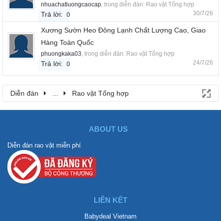
nhuachatluongcaocap
, trong diễn đàn:
Rao vặt Tổng hợp
30/7/26
Trả lời:
0
Xương Sườn Heo Đông Lạnh Chất Lượng Cao, Giao
Hàng Toàn Quốc
phuongkaka03
, trong diễn đàn:
Rao vặt Tổng hợp
24/7/26
Trả lời:
0
Diễn đàn
...
Rao vặt Tổng hợp
ABOUT US
Diễn đàn rao vặt miễn phí
LIÊN KẾT
Babydeal Vietnam