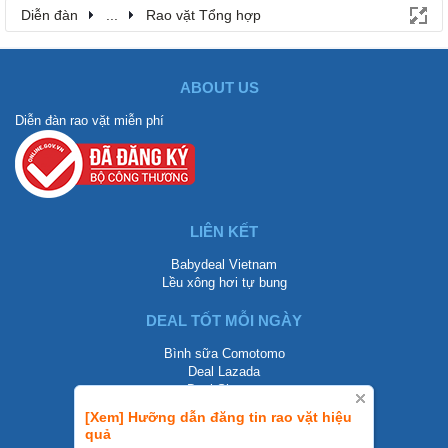
Diễn đàn
...
Rao vặt Tổng hợp
ABOUT US
Diễn đàn rao vặt miễn phí
LIÊN KẾT
Babydeal Vietnam
Lều xông hơi tự bung
DEAL TỐT MỖI NGÀY
Bình sữa Comotomo
Deal Lazada
Deal Shopee
[Xem] Hưỡng dẫn đăng tin rao vặt hiệu
LIÊN HỆ
quả