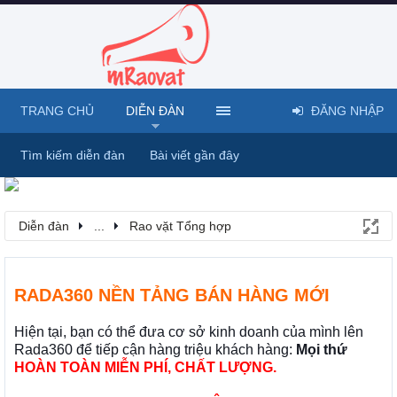
TRANG CHỦ
DIỄN ĐÀN
ĐĂNG NHẬP
Tìm kiếm diễn đàn
Bài viết gần đây
Diễn đàn
...
Rao vặt Tổng hợp
RADA360 NỀN TẢNG BÁN HÀNG MỚI
Hiện tại, bạn có thể đưa cơ sở kinh doanh của mình lên
Rada360 để tiếp cận hàng triệu khách hàng:
Mọi thứ
HOÀN TOÀN MIỄN PHÍ, CHẤT LƯỢNG.