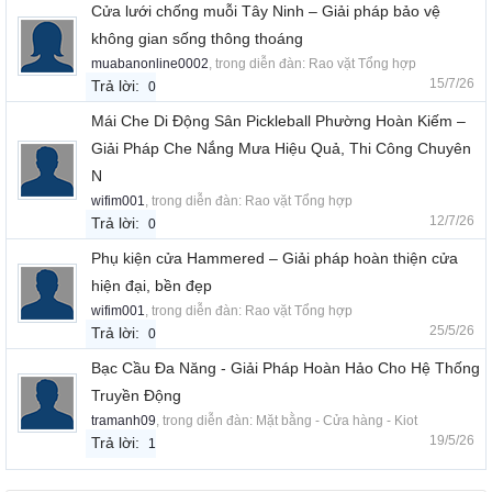
Cửa lưới chống muỗi Tây Ninh – Giải pháp bảo vệ
không gian sống thông thoáng
muabanonline0002
, trong diễn đàn:
Rao vặt Tổng hợp
15/7/26
Trả lời:
0
Mái Che Di Động Sân Pickleball Phường Hoàn Kiếm –
Giải Pháp Che Nắng Mưa Hiệu Quả, Thi Công Chuyên
N
wifim001
, trong diễn đàn:
Rao vặt Tổng hợp
12/7/26
Trả lời:
0
Phụ kiện cửa Hammered – Giải pháp hoàn thiện cửa
hiện đại, bền đẹp
wifim001
, trong diễn đàn:
Rao vặt Tổng hợp
25/5/26
Trả lời:
0
Bạc Cầu Đa Năng - Giải Pháp Hoàn Hảo Cho Hệ Thống
Truyền Động
tramanh09
, trong diễn đàn:
Mặt bằng - Cửa hàng - Kiot
19/5/26
Trả lời:
1