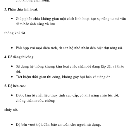
cho không gian sống.
3. Phân chia linh hoạt:
Giúp phân chia không gian một cách linh hoạt, tạo sự riêng tư mà vẫn
đảm bảo ánh sáng và lưu
thông khí tốt.
Phù hợp với mọi diện tích, từ căn hộ nhỏ nhắn đến biệt thự rộng rãi.
4. Dễ dàng thi công:
Sử dụng hệ thống khung kim loại chắc chắn, dễ dàng lắp đặt và tháo
rời.
Tiết kiệm thời gian thi công, không gây bụi bẩn và tiếng ồn.
5. Độ bền cao:
Được làm từ chất liệu thủy tinh cao cấp, có khả năng chịu lực tốt,
chống thấm nước, chống
cháy nổ.
Độ bền vượt trội, đảm bảo an toàn cho người sử dụng.