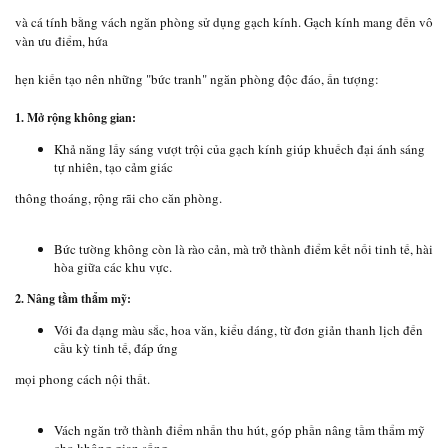
và cá tính bằng vách ngăn phòng sử dụng gạch kính. Gạch kính mang đến vô
vàn ưu điểm, hứa
hẹn kiến tạo nên những "bức tranh" ngăn phòng độc đáo, ấn tượng:
1. Mở rộng không gian:
Khả năng lấy sáng vượt trội của gạch kính giúp khuếch đại ánh sáng
tự nhiên, tạo cảm giác
thông thoáng, rộng rãi cho căn phòng.
Bức tường không còn là rào cản, mà trở thành điểm kết nối tinh tế, hài
hòa giữa các khu vực.
2. Nâng tầm thẩm mỹ:
Với đa dạng màu sắc, hoa văn, kiểu dáng, từ đơn giản thanh lịch đến
cầu kỳ tinh tế, đáp ứng
mọi phong cách nội thất.
Vách ngăn trở thành điểm nhấn thu hút, góp phần nâng tầm thẩm mỹ