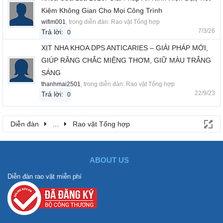
Kiệm Không Gian Cho Mọi Công Trình
wifim001
, trong diễn đàn:
Rao vặt Tổng hợp
7/3/26
Trả lời:
0
XỊT NHA KHOA DPS ANTICARIES – GIẢI PHÁP MỚI,
GIÚP RĂNG CHẮC MIỆNG THƠM, GIỮ MÀU TRẮNG
SÁNG
thanhmai2501
, trong diễn đàn:
Rao vặt Tổng hợp
22/9/23
Trả lời:
0
Diễn đàn
...
Rao vặt Tổng hợp
ABOUT US
Diễn đàn rao vặt miễn phí