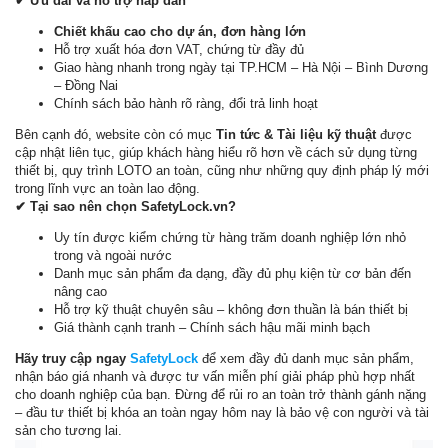
✔ Ưu đãi và hỗ trợ hấp dẫn
Chiết khấu cao cho dự án, đơn hàng lớn
Hỗ trợ xuất hóa đơn VAT, chứng từ đầy đủ
Giao hàng nhanh trong ngày tại TP.HCM – Hà Nội – Bình Dương
– Đồng Nai
Chính sách bảo hành rõ ràng, đổi trả linh hoạt
Bên cạnh đó, website còn có mục
Tin tức & Tài liệu kỹ thuật
được
cập nhật liên tục, giúp khách hàng hiểu rõ hơn về cách sử dụng từng
thiết bị, quy trình LOTO an toàn, cũng như những quy định pháp lý mới
trong lĩnh vực an toàn lao động.
✔ Tại sao nên chọn SafetyLock.vn?
Uy tín được kiểm chứng từ hàng trăm doanh nghiệp lớn nhỏ
trong và ngoài nước
Danh mục sản phẩm đa dạng, đầy đủ phụ kiện từ cơ bản đến
nâng cao
Hỗ trợ kỹ thuật chuyên sâu – không đơn thuần là bán thiết bị
Giá thành cạnh tranh – Chính sách hậu mãi minh bạch
Hãy truy cập ngay
SafetyLock
để xem đầy đủ danh mục sản phẩm,
nhận báo giá nhanh và được tư vấn miễn phí giải pháp phù hợp nhất
cho doanh nghiệp của bạn. Đừng để rủi ro an toàn trở thành gánh nặng
– đầu tư thiết bị khóa an toàn ngay hôm nay là bảo vệ con người và tài
sản cho tương lai.