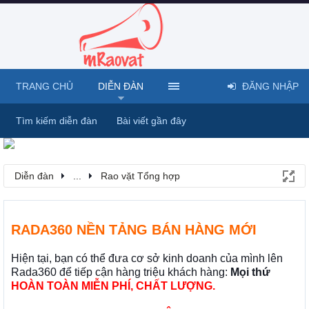
TRANG CHỦ
DIỄN ĐÀN
ĐĂNG NHẬP
Tìm kiếm diễn đàn
Bài viết gần đây
Diễn đàn
...
Rao vặt Tổng hợp
RADA360 NỀN TẢNG BÁN HÀNG MỚI
Hiện tại, bạn có thể đưa cơ sở kinh doanh của mình lên
Rada360 để tiếp cận hàng triệu khách hàng:
Mọi thứ
HOÀN TOÀN MIỄN PHÍ, CHẤT LƯỢNG.