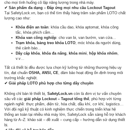
cho mọi tình huống cô lập năng lượng trong nhà máy.
✔ Sản phẩm đa dạng – Đáp ứng mọi nhu cầu Lockout Tagout
Tại SafetyLock.vn, bạn có thể tìm thấy hàng trăm sản phẩm LOTO chất
lượng cao như:
Khóa điện an toàn
: khóa cầu dao, khóa aptomat, khóa công
tắc, khóa phích cắm…
Khóa van công nghiệp
: cho van bi, van bướm, van cửa…
Trạm khóa, bảng treo khóa LOTO
, móc khóa đa người dùng,
thẻ cảnh báo...
Dây cáp khóa
,
khóa đa năng
,
khóa mini
,
hộp khóa nhóm
,
v.v…
Tất cả thiết bị đều được lựa chọn kỹ lưỡng từ những thương hiệu uy
tín, đạt chuẩn
OSHA, ANSI, CE
, đảm bảo hoạt động ổn định trong môi
trường khắc nghiệt.
✔ Giải pháp LOTO phù hợp cho từng dây chuyền
Không chỉ bán lẻ thiết bị,
SafetyLock.vn
còn là đơn vị tư vấn chuyên
sâu về các
giải pháp Lockout – Tagout tổng thể
, phù hợp với từng
ngành nghề: thực phẩm, điện tử, hóa chất, dầu khí, cơ khí, logistics…
Với đội ngũ kỹ thuật có kinh nghiệm thực chiến trong triển khai hệ
thống an toàn tại nhiều nhà máy lớn, SafetyLock sẵn sàng hỗ trợ khách
hàng từ A–Z: khảo sát – đề xuất – cung cấp – hướng dẫn sử dụng thiết
bị.