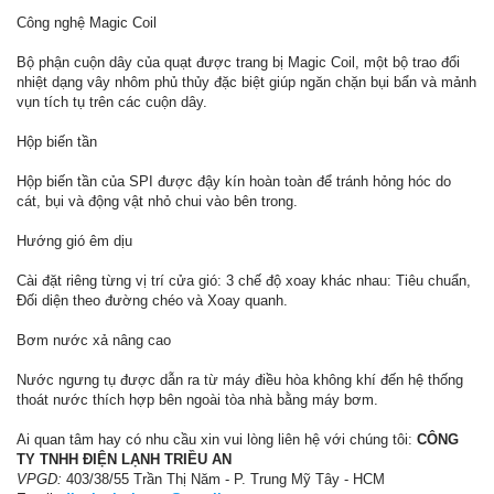
Công nghệ Magic Coil
Bộ phận cuộn dây của quạt được trang bị Magic Coil, một bộ trao đổi
nhiệt dạng vây nhôm phủ thủy đặc biệt giúp ngăn chặn bụi bẩn và mảnh
vụn tích tụ trên các cuộn dây.
Hộp biến tần
Hộp biến tần của SPI được đậy kín hoàn toàn để tránh hỏng hóc do
cát, bụi và động vật nhỏ chui vào bên trong.
Hướng gió êm dịu
Cài đặt riêng từng vị trí cửa gió: 3 chế độ xoay khác nhau: Tiêu chuẩn,
Đối diện theo đường chéo và Xoay quanh.
Bơm nước xả nâng cao
Nước ngưng tụ được dẫn ra từ máy điều hòa không khí đến hệ thống
thoát nước thích hợp bên ngoài tòa nhà bằng máy bơm.
Ai quan tâm hay có nhu cầu xin vui lòng liên hệ với chúng tôi:
CÔNG
TY TNHH ĐIỆN LẠNH TRIỀU AN
VPGD:
403/38/55 Trần Thị Năm - P. Trung Mỹ Tây - HCM