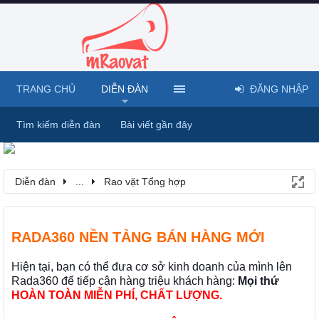
TRANG CHỦ
DIỄN ĐÀN
ĐĂNG NHẬP
Tìm kiếm diễn đàn
Bài viết gần đây
Diễn đàn
...
Rao vặt Tổng hợp
RADA360 NỀN TẢNG BÁN HÀNG MỚI
Hiện tại, bạn có thể đưa cơ sở kinh doanh của mình lên
Rada360 để tiếp cận hàng triệu khách hàng:
Mọi thứ
HOÀN TOÀN MIỄN PHÍ, CHẤT LƯỢNG.