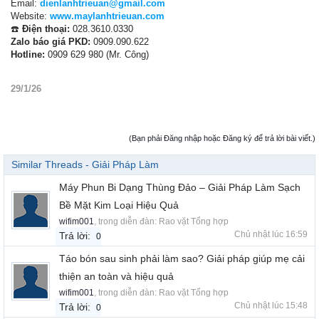
Email:
dienlanhtrieuan@gmail.com
Website:
www.maylanhtrieuan.com
☎️
Điện thoại:
028.3610.0330
Zalo báo giá PKD:
0909.090.622
Hotline:
0909 629 980 (Mr. Công)
29/1/26
(Bạn phải Đăng nhập hoặc Đăng ký để trả lời bài viết.)
Similar Threads - Giải Pháp Làm
Máy Phun Bi Dạng Thùng Đảo – Giải Pháp Làm Sạch
Bề Mặt Kim Loại Hiệu Quả
wifim001
, trong diễn đàn:
Rao vặt Tổng hợp
Chủ nhật lúc 16:59
Trả lời:
0
Táo bón sau sinh phải làm sao? Giải pháp giúp mẹ cải
thiện an toàn và hiệu quả
wifim001
, trong diễn đàn:
Rao vặt Tổng hợp
Chủ nhật lúc 15:48
Trả lời:
0