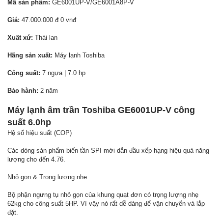
Mã sản phẩm:
GE6001UP-V/GE6001A8P-V
Giá:
47.000.000 đ 0 vnđ
Xuất xứ:
Thái lan
Hãng sản xuất:
Máy lạnh Toshiba
Công suất:
7 ngựa | 7.0 hp
Bảo hành:
2 năm
Máy lạnh âm trần Toshiba GE6001UP-V
công
suất 6.0hp
Hệ số hiệu suất (COP)
Các dòng sản phẩm biến tần SPI mới dẫn đầu xếp hạng hiệu quả năng
lượng cho đến 4.76.
Nhỏ gọn & Trọng lượng nhẹ
Bộ phận ngưng tụ nhỏ gọn của khung quạt đơn có trọng lượng nhẹ
62kg cho công suất 5HP. Vì vậy nó rất dễ dàng để vận chuyển và lắp
đặt.