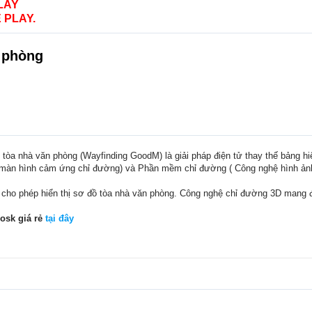
LAY
 PLAY.
n phòng
tòa nhà văn phòng (Wayfinding GoodM) là giải pháp điện tử thay thế bảng h
àn hình cảm ứng chỉ đường) và Phần mềm chỉ đường ( Công nghệ hình ản
g cho phép hiển thị sơ đồ tòa nhà văn phòng. Công nghệ chỉ đường 3D mang đ
osk giá rẻ
tại đây