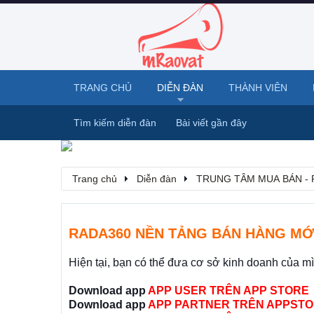
TRANG CHỦ
DIỄN ĐÀN
THÀNH VIÊN
Tìm kiếm diễn đàn
Bài viết gần đây
Trang chủ
Diễn đàn
TRUNG TÂM MUA BÁN - 
RADA360 NỀN TẢNG BÁN HÀNG MỚ
Hiện tại, bạn có thể đưa cơ sở kinh doanh của m
Download app
APP USER TRÊN APP STORE
Download app
APP PARTNER TRÊN APPSTO