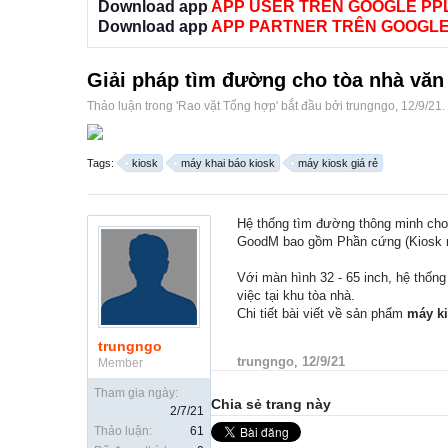
Download app
APP USER TRÊN GOOGLE PP
Download app
APP PARTNER TRÊN GOOGLE
Giải pháp tìm đường cho tòa nhà vă
Thảo luận trong '
Rao vặt Tổng hợp
' bắt đầu bởi
trungngo
,
12/9/21
.
Tags:
kiosk
máy khai báo kiosk
máy kiosk giá rẻ
Hệ thống tìm đường thông minh cho 
GoodM bao gồm Phần cứng (Kiosk m
Với màn hình 32 - 65 inch, hệ thốn
việc tại khu tòa nhà.
Chi tiết bài viết về sản phẩm
máy ki
trungngo
trungngo
,
12/9/21
Member
Tham gia ngày:
Chia sẻ trang này
2/7/21
Thảo luận:
61