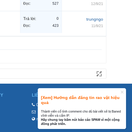
Đọc:
527
12/9/21
Trả lời:
0
trungngo
Đọc:
423
11/9/21
ÀY
LIÊN HỆ
[Xem] Hưỡng dẫn đăng tin rao vặt hiệu
quả
0858002468
Thành viên cố tình comment cho đủ bài viêt sẽ bị Baned
contact@mraovat.vn
vĩnh viễn và cấm IP.
mraovat.vn
Hãy chung tay bấm nút báo cáo SPAM vì một cộng
đồng phát triển.