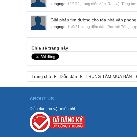
trungngo
,
12/9/21
, trong diễn đàn:
Rao vặt Tổng hợ
Giải pháp tìm đường cho tòa nhà văn phòng
trungngo
,
11/9/21
, trong diễn đàn:
Rao vặt Tổng hợ
Chia sẻ trang này
Trang chủ
Diễn đàn
TRUNG TÂM MUA BÁN - 
ABOUT US
Diễn đàn rao vặt miễn phí