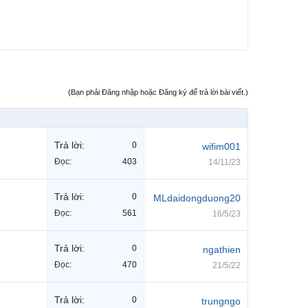
(Bạn phải Đăng nhập hoặc Đăng ký để trả lời bài viết.)
Trả lời:
0
wifim001
Đọc:
403
14/11/23
Trả lời:
0
MLdaidongduong20
Đọc:
561
16/5/23
Trả lời:
0
ngathien
Đọc:
470
21/5/22
Trả lời:
0
trungngo