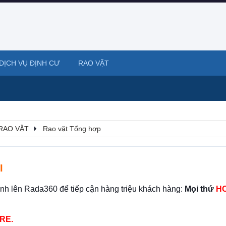
DỊCH VỤ ĐỊNH CƯ
RAO VẶT
RAO VẶT
Rao vặt Tổng hợp
I
ình lên Rada360 để tiếp cận hàng triệu khách hàng:
Mọi thứ
HO
RE.