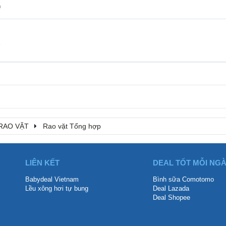
p
p
RAO VẶT
Rao vặt Tổng hợp
LIÊN KẾT
DEAL TỐT MỖI NG
Babydeal Vietnam
Bình sữa Comotomo
Lều xông hơi tự bung
Deal Lazada
Deal Shopee