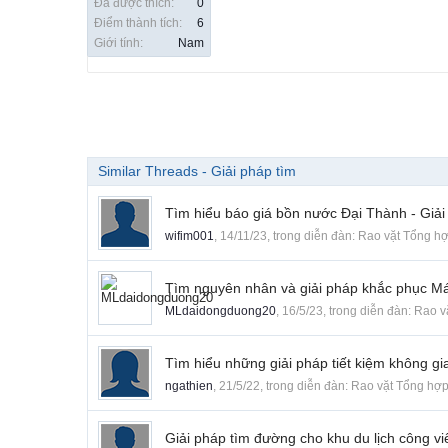
Đã được thích:
0
Điểm thành tích:
6
Giới tính:
Nam
Similar Threads - Giải pháp tìm
Tìm hiểu báo giá bồn nước Đại Thành - Giải 
wifim001
,
14/11/23
, trong diễn đàn:
Rao vặt Tổng h
Tìm nguyên nhân và giải pháp khắc phục Má
MLdaidongduong20
,
16/5/23
, trong diễn đàn:
Rao v
Tìm hiểu những giải pháp tiết kiệm không gi
ngathien
,
21/5/22
, trong diễn đàn:
Rao vặt Tổng hợ
Giải pháp tìm đường cho khu du lịch công vi