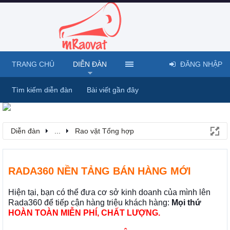
TRANG CHỦ
DIỄN ĐÀN
ĐĂNG NHẬP
Tìm kiếm diễn đàn
Bài viết gần đây
Diễn đàn
...
Rao vặt Tổng hợp
RADA360 NỀN TẢNG BÁN HÀNG MỚI
Hiện tại, bạn có thể đưa cơ sở kinh doanh của mình lên
Rada360 để tiếp cận hàng triệu khách hàng:
Mọi thứ
HOÀN TOÀN MIỄN PHÍ, CHẤT LƯỢNG.