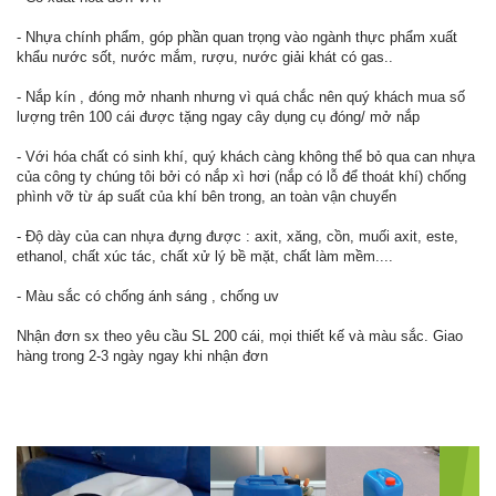
- Nhựa chính phẩm, góp phần quan trọng vào ngành thực phẩm xuất
khẩu nước sốt, nước mắm, rượu, nước giải khát có gas..
- Nắp kín , đóng mở nhanh nhưng vì quá chắc nên quý khách mua số
lượng trên 100 cái được tặng ngay cây dụng cụ đóng/ mở nắp
- Với hóa chất có sinh khí, quý khách càng không thể bỏ qua can nhựa
của công ty chúng tôi bởi có nắp xì hơi (nắp có lỗ để thoát khí) chống
phình vỡ từ áp suất của khí bên trong, an toàn vận chuyển
- Độ dày của can nhựa đựng được : axit, xăng, cồn, muối axit, este,
ethanol, chất xúc tác, chất xử lý bề mặt, chất làm mềm....
- Màu sắc có chống ánh sáng , chống uv
Nhận đơn sx theo yêu cầu SL 200 cái, mọi thiết kế và màu sắc. Giao
hàng trong 2-3 ngày ngay khi nhận đơn