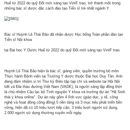
Huế từ 2022 do quỹ Đổi mới sáng tạo VinIF trao, trở thành một trong
những bác sĩ được đặc cách đào tạo Tiến sĩ trẻ nhất ngành Y.
Bác sĩ Huỳnh Lê Thái Bão đã nhận được Học bổng Toàn phần đào tạo
Tiến sĩ Nội khoa
tại Đại học Y Dược Huế từ 2022 do quỹ Đổi mới sáng tạo VinIF trao
Huỳnh Lê Thái Bão hiện là bác sĩ, giảng viên, quyền trưởng bộ môn
Thực hành Bệnh viện tại Trường Y dược thuộc Đại học Duy Tân. Anh
đang đảm nhiệm vị trí Thư ký Biên tập tạp chí và website tại Hội Nội
tiết và Đái tháo đường Việt Nam (VADE), là người sáng lập đồng thời
là chủ nhiệm Câu lạc bộ Tình nguyện Y khoa và trưởng dự án "Hệ Sinh
thái y khoa online". Dự án này gồm 4 lĩnh vực (giáo dục, y tế, công
nghệ và hoạt động cộng đồng) 5 nền tảng và 3 mục tiêu phát triển bền
vững, hiện đã có 10 triệu lượt tiếp cận, 3 triệu lượt người sử dụng,
2.000 người sử dụng thường xuyên mỗi ngày.