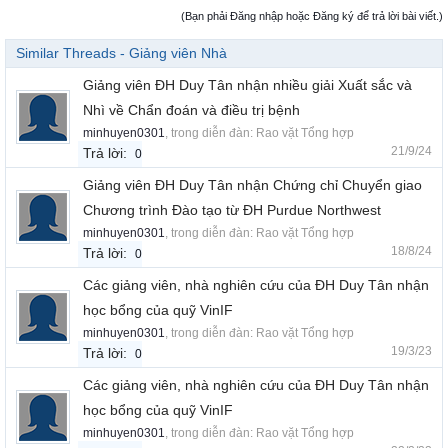
(Bạn phải Đăng nhập hoặc Đăng ký để trả lời bài viết.)
Similar Threads - Giảng viên Nhà
Giảng viên ĐH Duy Tân nhận nhiều giải Xuất sắc và
Nhì về Chẩn đoán và điều trị bệnh
minhuyen0301
, trong diễn đàn:
Rao vặt Tổng hợp
21/9/24
Trả lời:
0
Giảng viên ĐH Duy Tân nhận Chứng chỉ Chuyển giao
Chương trình Đào tạo từ ĐH Purdue Northwest
minhuyen0301
, trong diễn đàn:
Rao vặt Tổng hợp
18/8/24
Trả lời:
0
Các giảng viên, nhà nghiên cứu của ĐH Duy Tân nhận
học bổng của quỹ VinIF
minhuyen0301
, trong diễn đàn:
Rao vặt Tổng hợp
19/3/23
Trả lời:
0
Các giảng viên, nhà nghiên cứu của ĐH Duy Tân nhận
học bổng của quỹ VinIF
minhuyen0301
, trong diễn đàn:
Rao vặt Tổng hợp