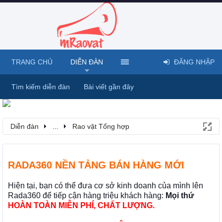
TRANG CHỦ
DIỄN ĐÀN
ĐĂNG NHẬP
Tìm kiếm diễn đàn
Bài viết gần đây
Diễn đàn
...
Rao vặt Tổng hợp
RADA360 NỀN TẢNG BÁN HÀNG MỚI
Hiện tại, bạn có thể đưa cơ sở kinh doanh của mình lên
Rada360 để tiếp cận hàng triệu khách hàng:
Mọi thứ
HOÀN TOÀN MIỄN PHÍ, CHẤT LƯỢNG.