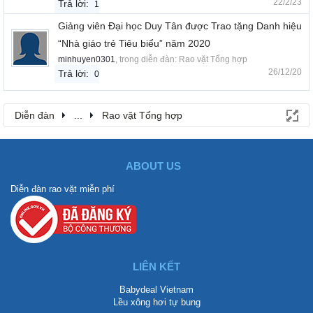
22/2/23
Trả lời:
1
Giảng viên Đại học Duy Tân được Trao tặng Danh hiệu
“Nhà giáo trẻ Tiêu biểu” năm 2020
minhuyen0301
, trong diễn đàn:
Rao vặt Tổng hợp
26/12/20
Trả lời:
0
Diễn đàn
...
Rao vặt Tổng hợp
ABOUT US
Diễn đàn rao vặt miễn phí
LIÊN KẾT
Babydeal Vietnam
Lều xông hơi tự bung