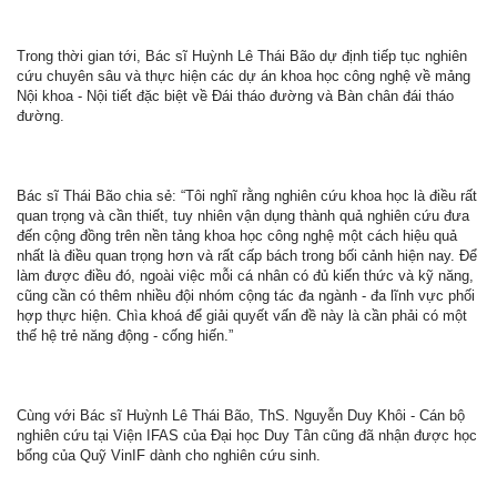
Trong thời gian tới, Bác sĩ Huỳnh Lê Thái Bão dự định tiếp tục nghiên
cứu chuyên sâu và thực hiện các dự án khoa học công nghệ về mảng
Nội khoa - Nội tiết đặc biệt về Đái tháo đường và Bàn chân đái tháo
đường.
Bác sĩ Thái Bão chia sẻ: “Tôi nghĩ rằng nghiên cứu khoa học là điều rất
quan trọng và cần thiết, tuy nhiên vận dụng thành quả nghiên cứu đưa
đến cộng đồng trên nền tảng khoa học công nghệ một cách hiệu quả
nhất là điều quan trọng hơn và rất cấp bách trong bối cảnh hiện nay. Để
làm được điều đó, ngoài việc mỗi cá nhân có đủ kiến thức và kỹ năng,
cũng cần có thêm nhiều đội nhóm cộng tác đa ngành - đa lĩnh vực phối
hợp thực hiện. Chìa khoá để giải quyết vấn đề này là cần phải có một
thế hệ trẻ năng động - cống hiến.”
Cùng với Bác sĩ Huỳnh Lê Thái Bão, ThS. Nguyễn Duy Khôi - Cán bộ
nghiên cứu tại Viện IFAS của Đại học Duy Tân cũng đã nhận được học
bổng của Quỹ VinIF dành cho nghiên cứu sinh.