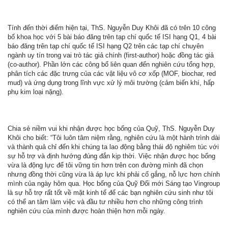
Tính đến thời điểm hiện tại, ThS. Nguyễn Duy Khôi đã có trên 10 công
bố khoa học với 5 bài báo đăng trên tạp chí quốc tế ISI hạng Q1, 4 bài
báo đăng trên tạp chí quốc tế ISI hạng Q2 trên các tạp chí chuyên
ngành uy tín trong vai trò tác giả chính (first-author) hoặc đồng tác giả
(co-author). Phần lớn các công bố liên quan đến nghiên cứu tổng hợp,
phân tích các đặc trưng của các vật liệu vô cơ xốp (MOF, biochar, red
mud) và ứng dụng trong lĩnh vực xử lý môi trường (cảm biến khí, hấp
phụ kim loại nặng).
Chia sẻ niềm vui khi nhận được học bổng của Quỹ, ThS. Nguyễn Duy
Khôi cho biết: “Tôi luôn tâm niệm rằng, nghiên cứu là một hành trình dài
và thành quả chỉ đến khi chúng ta lao động bằng thái độ nghiêm túc với
sự hỗ trợ và định hướng đúng đắn kịp thời. Việc nhận được học bổng
vừa là động lực để tôi vững tin hơn trên con đường mình đã chọn
nhưng đồng thời cũng vừa là áp lực khi phải cố gắng, nỗ lực hơn chính
mình của ngày hôm qua. Học bổng của Quỹ Đổi mới Sáng tạo Vingroup
là sự hỗ trợ rất tốt về mặt kinh tế để các bạn nghiên cứu sinh như tôi
có thể an tâm làm việc và đầu tư nhiều hơn cho những công trình
nghiên cứu của mình được hoàn thiện hơn mỗi ngày.