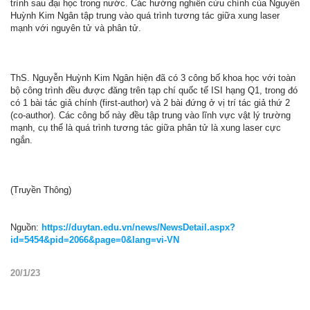
trình sau đại học trong nước. Các hướng nghiên cứu chính của Nguyễn
Huỳnh Kim Ngân tập trung vào quá trình tương tác giữa xung laser
mạnh với nguyên tử và phân tử.
ThS. Nguyễn Huỳnh Kim Ngân hiện đã có 3 công bố khoa học với toàn
bộ công trình đều được đăng trên tạp chí quốc tế ISI hạng Q1, trong đó
có 1 bài tác giả chính (first-author) và 2 bài đứng ở vị trí tác giả thứ 2
(co-author). Các công bố này đều tập trung vào lĩnh vực vật lý trường
mạnh, cụ thể là quá trình tương tác giữa phân tử là xung laser cực
ngắn.
(Truyền Thông)
Nguồn:
https://duytan.edu.vn/news/NewsDetail.aspx?
id=5454&pid=2066&page=0&lang=vi-VN
20/1/23