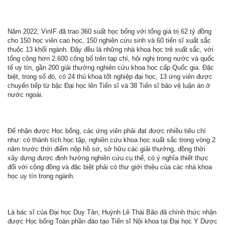
Năm 2022, VinIF đã trao 360 suất học bổng với tổng giá trị 62 tỷ đồng
cho 150 học viên cao học, 150 nghiên cứu sinh và 60 tiến sĩ xuất sắc
thuộc 13 khối ngành. Đây đều là những nhà khoa học trẻ xuất sắc, với
tổng cộng hơn 2.600 công bố trên tạp chí, hội nghị trong nước và quốc
tế uy tín, gần 200 giải thưởng nghiên cứu khoa học cấp Quốc gia. Đặc
biệt, trong số đó, có 24 thủ khoa tốt nghiệp đại học, 13 ứng viên được
chuyển tiếp từ bậc Đại học lên Tiến sĩ và 38 Tiến sĩ bảo vệ luận án ở
nước ngoài.
Để nhận được Học bổng, các ứng viên phải đạt được nhiều tiêu chí
như: có thành tích học tập, nghiên cứu khoa học xuất sắc trong vòng 2
năm trước thời điểm nộp hồ sơ, sở hữu các giải thưởng, đồng thời
xây dựng được định hướng nghiên cứu cụ thể, có ý nghĩa thiết thực
đối với cộng đồng và đặc biệt phải có thư giới thiệu của các nhà khoa
học uy tín trong ngành.
Là bác sĩ của Đại học Duy Tân, Huỳnh Lê Thái Bão đã chính thức nhận
được Học bổng Toàn phần đào tạo Tiến sĩ Nội khoa tại Đại học Y Dược