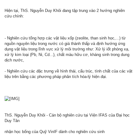
Hiện tại, ThS. Nguyễn Duy Khôi đang tập trung vào 2 hướng nghiên
cứu chính:
- Nghiên cứu tổng hợp các vật liệu xốp (zeolite, than sinh học,...) từ
nguồn nguyên liệu trong nước có giá thành thấp và định hướng ứng
dụng vật liệu trong lĩnh vực xử lý môi trường như: Xử lý iốt phóng xạ,
xử lý kim loại (Pb, Ni, Cd...), chất màu hữu cơ, kháng sinh trong dung
dịch nước,
- Nghiên cứu các đặc trưng về hình thái, cấu trúc, tính chất của các vật
liệu trên bằng các phương pháp phân tích hóa-lý hiện đại.
ThS. Nguyễn Duy Khôi - Cán bộ nghiên cứu tại Viện IFAS của Đại học
Duy Tân
nhận học bổng của Quỹ VinIF dành cho nghiên cứu sinh