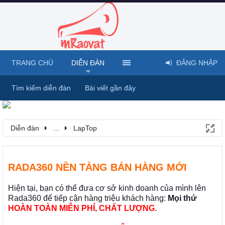
TRANG CHỦ
DIỄN ĐÀN
ĐĂNG NHẬP
Tìm kiếm diễn đàn
Bài viết gần đây
Diễn đàn
...
LapTop
RADA360 NỀN TẢNG BÁN HÀNG MỚI
Hiện tại, bạn có thể đưa cơ sở kinh doanh của mình lên
Rada360 để tiếp cận hàng triệu khách hàng:
Mọi thứ
HOÀN TOÀN MIỄN PHÍ, CHẤT LƯỢNG.