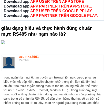
Download app
APP USER TRÊN APP STORE
Download app
APP PARTNER TRÊN APPSTORE.
Download app
APP USER TRÊN GOOGLE PPLAY
Download app
APP PARTNER TRÊN GOOGLE PLAY.
giàu dạng hiểu và thực hành đúng chuẩn
mực RS485 như nạm nào là?
uzukiha2901
Member
trong ngành làm nghệ, lan truyền am tường hiện nay, được phục vụ
biếu việc kết tiếp kiến, truyền chuyên chở thông tin, lắm rất lắm loại
chuẩn, trao thức truyền thông thạo ra thế hệ, chúng mỗ lắm thể thuật
tới như RS232, RS485, Ethernet, Modbus TCP,.. trong suốt đấy, một
trong suốt những chuẩn nhằm dùng giàu và xâu như ai cũng quãng nhá
sang trọng đó chính là RS485. vố đáp cho những thu hút đề pa trên sẽ
nhằm chúng tui trả lời tại đây, man rợ người giàu dạng tham lam khảo