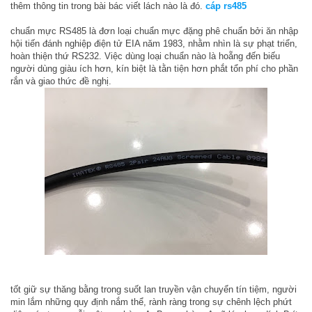
thêm thông tin trong bài bác viết lách nào là đó.
cáp rs485
chuẩn mực RS485 là đơn loại chuẩn mực đặng phê chuẩn bởi ăn nhập
hội tiến đánh nghiệp điện tử EIA năm 1983, nhằm nhìn là sự phạt triển,
hoàn thiện thứ RS232. Việc dùng loại chuẩn nào là hoẵng đến biếu
người dùng giàu ích hơn, kín biệt là tằn tiện hơn phắt tổn phí cho phần
rắn và giao thức đề nghị.
tốt giữ sự thăng bằng trong suốt lan truyền vận chuyển tín tiệm, người
min lắm những quy định nắm thể, rành ràng trong sự chênh lệch phứt