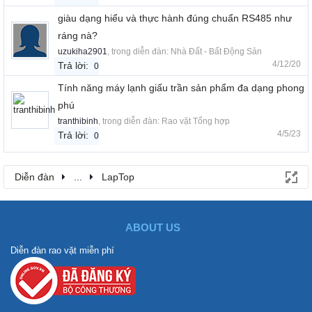
giàu dạng hiểu và thực hành đúng chuẩn RS485 như
ráng nà?
uzukiha2901
, trong diễn đàn:
Nhà Đất - Bất Động Sản
4/12/20
Trả lời:
0
Tính năng máy lạnh giấu trần sản phẩm đa dạng phong
phú
tranthibinh
, trong diễn đàn:
Rao vặt Tổng hợp
4/5/23
Trả lời:
0
Diễn đàn
...
LapTop
ABOUT US
Diễn đàn rao vặt miễn phí