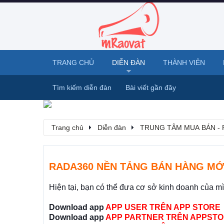
TRANG CHỦ
DIỄN ĐÀN
THÀNH VIÊN
Tìm kiếm diễn đàn
Bài viết gần đây
Trang chủ
Diễn đàn
TRUNG TÂM MUA BÁN - 
RADA360 NỀN TẢNG BÁN HÀNG MỚ
Hiện tại, bạn có thể đưa cơ sở kinh doanh của m
Download app
APP USER TRÊN APP STORE
Download app
APP PARTNER TRÊN APPSTO