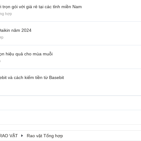
 trọn gói với giá rẻ tại các tỉnh miền Nam
ổng hợp
Daikin năm 2024
ợp
họn hiệu quả cho mùa muỗi
p
ebit và cách kiếm tiền từ Basebit
RAO VẶT
Rao vặt Tổng hợp