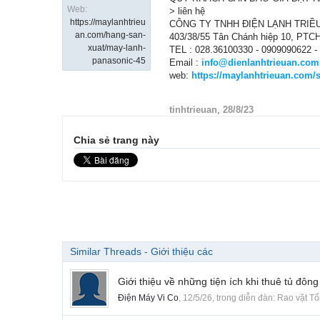
Web:
> liên hệ
https://maylanhtrieu
CÔNG TY TNHH ĐIỆN LẠNH TRIỀ
an.com/hang-san-
403/38/55 Tân Chánh hiệp 10, PTC
xuat/may-lanh-
TEL : 028.36100330 - 0909090622 -
panasonic-45
Email :
info@dienlanhtrieuan.com
web:
https://maylanhtrieuan.com
tinhtrieuan
,
28/8/23
Chia sẻ trang này
Similar Threads - Giới thiệu các
Giới thiệu về những tiện ích khi thuê tủ đông
Điện Máy Vi Co
,
12/5/26
, trong diễn đàn:
Rao vặt T