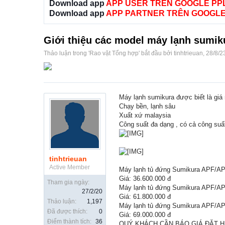
Download app
APP USER TRÊN GOOGLE PP
Download app
APP PARTNER TRÊN GOOGLE
Giới thiệu các model máy lạnh sumiku
Thảo luận trong '
Rao vặt Tổng hợp
' bắt đầu bởi
tinhtrieuan
,
28/8/2
Máy lạnh sumikura được biết là giá 
Chạy bền, lạnh sâu
Xuất xứ malaysia
Công suất đa dạng , có cả công suấ
tinhtrieuan
Active Member
Máy lạnh tủ đứng Sumikura APF/A
Giá: 36.600.000 đ
Tham gia ngày:
Máy lạnh tủ đứng Sumikura APF/A
27/2/20
Giá: 61.800.000 đ
Thảo luận:
1,197
Máy lạnh tủ đứng Sumikura APF/
Đã được thích:
0
Giá: 69.000.000 đ
Điểm thành tích:
36
QUÝ KHÁCH CẦN BÁO GIÁ ĐẶT 