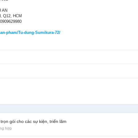
U AN
H, Q12, HCM
 0909629980
/san-pham/Tu-dung-Sumikura-72/
 trọn gói cho các sự kiện, triển lãm
ổng hợp