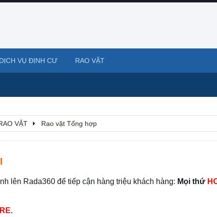
DỊCH VỤ ĐỊNH CƯ
RAO VẶT
RAO VẶT
Rao vặt Tổng hợp
I
ình lên Rada360 để tiếp cận hàng triệu khách hàng:
Mọi thứ
HO
RE.