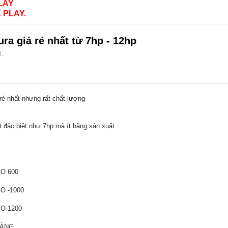
LAY
 PLAY.
ra giá rẻ nhất từ 7hp - 12hp
3
.
rẻ nhất nhưng rất chất lượng
t đặc biệt như 7hp mà ít hãng sản xuất
PO 600
PO -1000
APO-1200
HÀNG