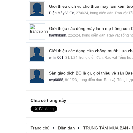
Giới thiệu dịch vụ cho thuê máy làm kem tươi
Điện Máy Vi Co
,
27/6/24
, trong diễn đàn:
Rao vặt T
Giới thiệu các dòng máy lạnh mẹ bồng con 
tranthibinh
,
22/2/24
, trong diễn đàn:
Rao vặt Tổng h
Giới thiệu các dạng cửa chống muỗi: Lựa c
wifim001
,
31/1/24
, trong diễn đàn:
Rao vặt Tổng hợ
Sàn giao dịch BO là gì, giới thiệu về sàn Bas
nvp6688
,
9/11/23
, trong diễn đàn:
Rao vặt Tổng hợp
Chia sẻ trang này
Trang chủ
Diễn đàn
TRUNG TÂM MUA BÁN - 