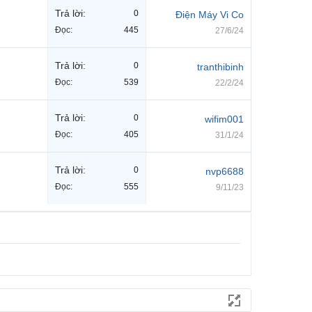
Trả lời:
0
Điện Máy Vi Co
Đọc:
445
27/6/24
Trả lời:
0
tranthibinh
Đọc:
539
22/2/24
Trả lời:
0
wifim001
Đọc:
405
31/1/24
Trả lời:
0
nvp6688
Đọc:
555
9/11/23