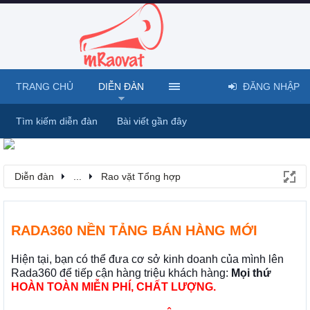
TRANG CHỦ
DIỄN ĐÀN
ĐĂNG NHẬP
Tìm kiếm diễn đàn
Bài viết gần đây
Diễn đàn
...
Rao vặt Tổng hợp
RADA360 NỀN TẢNG BÁN HÀNG MỚI
Hiện tại, bạn có thể đưa cơ sở kinh doanh của mình lên
Rada360 để tiếp cận hàng triệu khách hàng:
Mọi thứ
HOÀN TOÀN MIỄN PHÍ, CHẤT LƯỢNG.