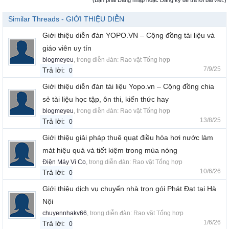
(Bạn phải Đăng nhập hoặc Đăng ký để trả lời bài viết.)
Similar Threads - GIỚI THIỆU DIỄN
Giới thiệu diễn đàn YOPO.VN – Cộng đồng tài liệu và
giáo viên uy tín
blogmeyeu
, trong diễn đàn:
Rao vặt Tổng hợp
7/9/25
Trả lời:
0
Giới thiệu diễn đàn tài liệu Yopo.vn – Cộng đồng chia
sẻ tài liệu học tập, ôn thi, kiến thức hay
blogmeyeu
, trong diễn đàn:
Rao vặt Tổng hợp
13/8/25
Trả lời:
0
Giới thiệu giải pháp thuê quạt điều hòa hơi nước làm
mát hiệu quả và tiết kiệm trong mùa nóng
Điện Máy Vi Co
, trong diễn đàn:
Rao vặt Tổng hợp
10/6/26
Trả lời:
0
Giới thiệu dịch vụ chuyển nhà trọn gói Phát Đạt tại Hà
Nội
chuyennhakv66
, trong diễn đàn:
Rao vặt Tổng hợp
1/6/26
Trả lời:
0