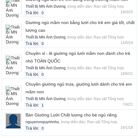
Thiết Bị MN Ánh Dương
, trong diễn đàn:
Rao vặt Tổng hợp
18/3/25
Trả lời:
0
Giường ngủ mầm non bằng lưới cho trẻ em giá tốt, chất
lượng cao
Thiết Bị MN Ánh Dương
, trong diễn đàn:
Rao vặt Tổng hợp
14/5/24
Trả lời:
0
Chuyên sỉ - lẻ giường ngủ lưới mầm non dành cho trẻ
nhỏ TOÀN QUỐC
Thiết Bị MN Ánh Dương
, trong diễn đàn:
Rao vặt Tổng hợp
18/6/21
Trả lời:
0
Chuyên giường ngủ trưa, giường lưới dành cho trẻ em
mầm non
Thiết Bị MN Ánh Dương
, trong diễn đàn:
Rao vặt Tổng hợp
7/4/21
Trả lời:
1
Bán Giường Lười Chất lượng cho bé ngủ riêng
nguyenvoquynhnhu
, trong diễn đàn:
Rao vặt Tổng hợp
16/1/18
Trả lời:
0