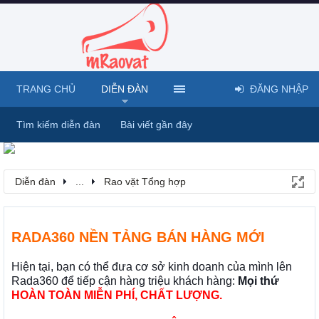
TRANG CHỦ
DIỄN ĐÀN
ĐĂNG NHẬP
Tìm kiếm diễn đàn
Bài viết gần đây
Diễn đàn
...
Rao vặt Tổng hợp
RADA360 NỀN TẢNG BÁN HÀNG MỚI
Hiện tại, bạn có thể đưa cơ sở kinh doanh của mình lên
Rada360 để tiếp cận hàng triệu khách hàng:
Mọi thứ
HOÀN TOÀN MIỄN PHÍ, CHẤT LƯỢNG.