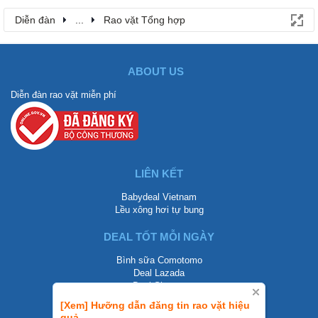
Diễn đàn
...
Rao vặt Tổng hợp
ABOUT US
Diễn đàn rao vặt miễn phí
LIÊN KẾT
Babydeal Vietnam
Lều xông hơi tự bung
DEAL TỐT MỖI NGÀY
Bình sữa Comotomo
Deal Lazada
Deal Shopee
[Xem] Hưỡng dẫn đăng tin rao vặt hiệu
LIÊN HỆ
quả