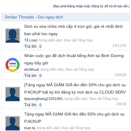
(Bạn phải Đăng nhập hoặc Đăng ký để trả lời bài viết.)
Similar Threads - Gọi ngay dịch
Dịch vụ sửa chữa nhà cấp 4 trọn gói, giá rẻ nhất định
bạn phải lưu ngay
Tố Loan
, trong diễn đàn:
Rao vặt Tổng hợp
24/11/20
Trả lời:
0
Nhận cuộc gọi để dịch thuật tiếng Anh tại Bình Dương
ngay bây giờ
dichthuat
, trong diễn đàn:
Rao vặt Tổng hợp
19/8/20
Trả lời:
0
[Tặng ngay MÃ GIẢM GIÁ lên đến 50% cho gói dịch vụ
P.ACKUP bất kỳ khi đăng ký mới dịch vụ CLOUD SERV
taquangthang21051991
, trong diễn đàn:
Rao vặt Tổng hợp
2/8/18
Trả lời:
0
Tặng ngay MÃ GIẢM GIÁ lên đến 50% cho gói dịch vụ
P.ACKUP
toan ta
, trong diễn đàn:
Rao vặt Tổng hợp