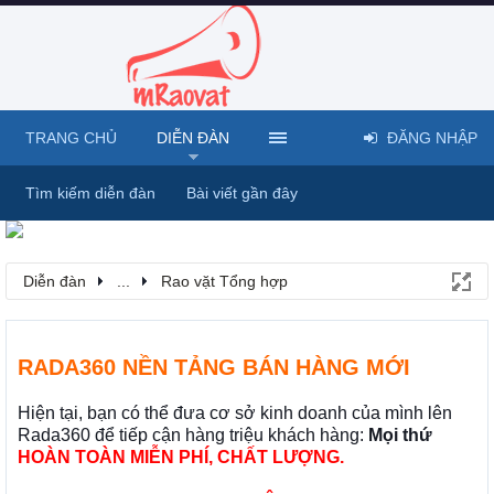
TRANG CHỦ
DIỄN ĐÀN
ĐĂNG NHẬP
Tìm kiếm diễn đàn
Bài viết gần đây
Diễn đàn
...
Rao vặt Tổng hợp
RADA360 NỀN TẢNG BÁN HÀNG MỚI
Hiện tại, bạn có thể đưa cơ sở kinh doanh của mình lên
Rada360 để tiếp cận hàng triệu khách hàng:
Mọi thứ
HOÀN TOÀN MIỄN PHÍ, CHẤT LƯỢNG.