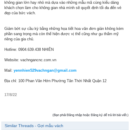
không gian lớn hay nhỏ mà dựa vào những mẫu mã cùng kiểu dáng
khách chọn làm cho không gian nhà mình sẽ quyết định tối đa đến vẻ
đẹp của bức vách.
Giảm bớt sự cầu kỳ bằng những họa tiết hoa văn đơn giản không kém
phần sang trọng mà còn thể hiện được vị thế cũng như gu thẩm mỹ
riêng của gia chủ.
Hotline: 0904.639.438 NHIÊN
Website: vachngancnc.com.vn
Mail:
yennhien529vachngan@gmail.com
Địa chỉ: 100 Phan Văn Hớn Phường Tân Thới Nhất Quận 12
17/8/22
(Bạn phải Đăng nhập hoặc Đăng ký để trả lời bài viết.)
Similar Threads - Gợi mẫu vách