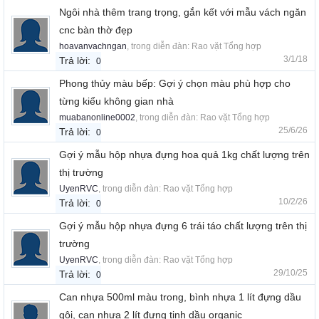
Ngôi nhà thêm trang trọng, gắn kết với mẫu vách ngăn
cnc bàn thờ đẹp
hoavanvachngan
, trong diễn đàn:
Rao vặt Tổng hợp
3/1/18
Trả lời:
0
Phong thủy màu bếp: Gợi ý chọn màu phù hợp cho
từng kiểu không gian nhà
muabanonline0002
, trong diễn đàn:
Rao vặt Tổng hợp
25/6/26
Trả lời:
0
Gợi ý mẫu hộp nhựa đựng hoa quả 1kg chất lượng trên
thị trường
UyenRVC
, trong diễn đàn:
Rao vặt Tổng hợp
10/2/26
Trả lời:
0
Gợi ý mẫu hộp nhựa đựng 6 trái táo chất lượng trên thị
trường
UyenRVC
, trong diễn đàn:
Rao vặt Tổng hợp
29/10/25
Trả lời:
0
Can nhựa 500ml màu trong, bình nhựa 1 lít đựng dầu
gội, can nhựa 2 lít đựng tinh dầu organic