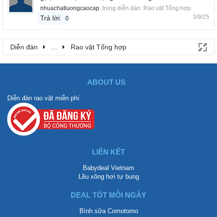
nhuachatluongcaocap
, trong diễn đàn:
Rao vặt Tổng hợp
3/9/25
Trả lời:
0
Diễn đàn
...
Rao vặt Tổng hợp
ABOUT US
Diễn đàn rao vặt miễn phí
LIÊN KẾT
Babydeal Vietnam
Lều xông hơi tự bung
DEAL TỐT MỖI NGÀY
Bình sữa Comotomo