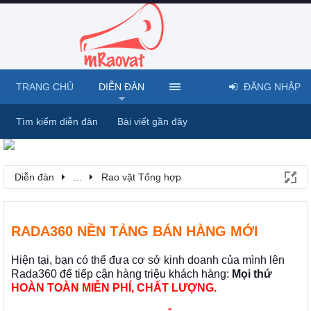
TRANG CHỦ
DIỄN ĐÀN
ĐĂNG NHẬP
Tìm kiếm diễn đàn
Bài viết gần đây
Diễn đàn
...
Rao vặt Tổng hợp
RADA360 NỀN TẢNG BÁN HÀNG MỚI
Hiện tại, bạn có thể đưa cơ sở kinh doanh của mình lên
Rada360 để tiếp cận hàng triệu khách hàng:
Mọi thứ
HOÀN TOÀN MIỄN PHÍ, CHẤT LƯỢNG.