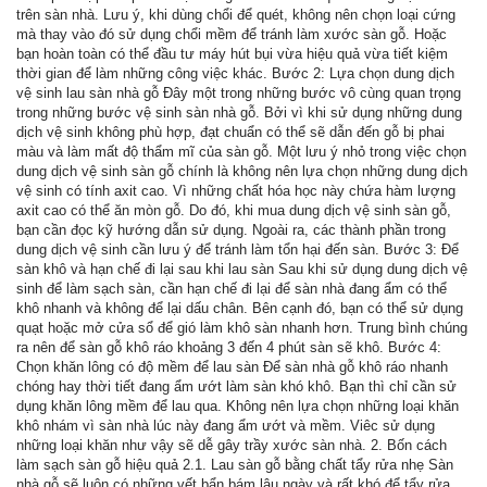
trên sàn nhà. Lưu ý, khi dùng chổi để quét, không nên chọn loại cứng
mà thay vào đó sử dụng chổi mềm để tránh làm xước sàn gỗ. Hoặc
bạn hoàn toàn có thể đầu tư máy hút bụi vừa hiệu quả vừa tiết kiệm
thời gian để làm những công việc khác. Bước 2: Lựa chọn dung dịch
vệ sinh lau sàn nhà gỗ Đây một trong những bước vô cùng quan trọng
trong những bước vệ sinh sàn nhà gỗ. Bởi vì khi sử dụng những dung
dịch vệ sinh không phù hợp, đạt chuẩn có thể sẽ dẫn đến gỗ bị phai
màu và làm mất độ thẩm mĩ của sàn gỗ. Một lưu ý nhỏ trong việc chọn
dung dịch vệ sinh sàn gỗ chính là không nên lựa chọn những dung dịch
vệ sinh có tính axit cao. Vì những chất hóa học này chứa hàm lượng
axit cao có thể ăn mòn gỗ. Do đó, khi mua dung dịch vệ sinh sàn gỗ,
bạn cần đọc kỹ hướng dẫn sử dụng. Ngoài ra, các thành phần trong
dung dịch vệ sinh cần lưu ý để tránh làm tổn hại đến sàn. Bước 3: Để
sàn khô và hạn chế đi lại sau khi lau sàn Sau khi sử dụng dung dịch vệ
sinh để làm sạch sàn, cần hạn chế đi lại để sàn nhà đang ẩm có thể
khô nhanh và không để lại dấu chân. Bên cạnh đó, bạn có thể sử dụng
quạt hoặc mở cửa sổ để gió làm khô sàn nhanh hơn. Trung bình chúng
ra nên để sàn gỗ khô ráo khoảng 3 đến 4 phút sàn sẽ khô. Bước 4:
Chọn khăn lông có độ mềm để lau sàn Để sàn nhà gỗ khô ráo nhanh
chóng hay thời tiết đang ẩm ướt làm sàn khó khô. Bạn thì chỉ cần sử
dụng khăn lông mềm để lau qua. Không nên lựa chọn những loại khăn
khô nhám vì sàn nhà lúc này đang ẩm ướt và mềm. Viêc sử dụng
những loại khăn như vậy sẽ dễ gây trầy xước sàn nhà. 2. Bốn cách
làm sạch sàn gỗ hiệu quả 2.1. Lau sàn gỗ bằng chất tẩy rửa nhẹ Sàn
nhà gỗ sẽ luôn có những vết bẩn bám lâu ngày và rất khó để tẩy rửa.