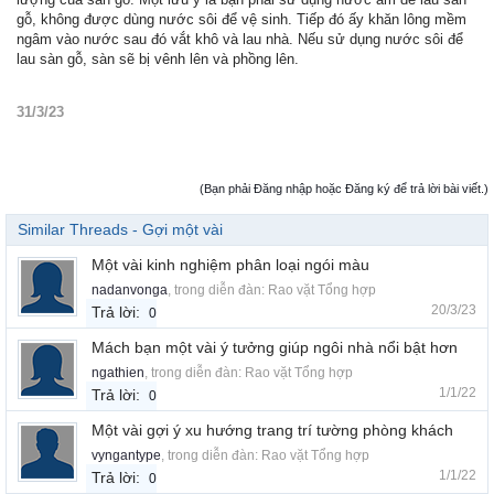
gỗ, không được dùng nước sôi để vệ sinh. Tiếp đó ấy khăn lông mềm
ngâm vào nước sau đó vắt khô và lau nhà. Nếu sử dụng nước sôi để
lau sàn gỗ, sàn sẽ bị vênh lên và phồng lên.
31/3/23
(Bạn phải Đăng nhập hoặc Đăng ký để trả lời bài viết.)
Similar Threads - Gợi một vài
Một vài kinh nghiệm phân loại ngói màu
nadanvonga
, trong diễn đàn:
Rao vặt Tổng hợp
20/3/23
Trả lời:
0
Mách bạn một vài ý tưởng giúp ngôi nhà nổi bật hơn
ngathien
, trong diễn đàn:
Rao vặt Tổng hợp
1/1/22
Trả lời:
0
Một vài gợi ý xu hướng trang trí tường phòng khách
vyngantype
, trong diễn đàn:
Rao vặt Tổng hợp
1/1/22
Trả lời:
0