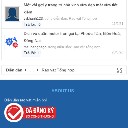
Một vài gợi ý trang trí nhà xinh vừa đẹp mắt vừa tiết
kiệm
vykhanh123
, trong diễn đàn:
Rao vặt Tổng hợp
11/9/21
Trả lời:
0
Dịch vụ quấn motor trọn gói tại Phước Tân, Biên Hoà,
Đồng Nai
maubanghego
, trong diễn đàn:
Rao vặt Tổng hợp
20/3/26
Trả lời:
0
Diễn đàn
...
Rao vặt Tổng hợp
ABOUT US
Diễn đàn rao vặt miễn phí