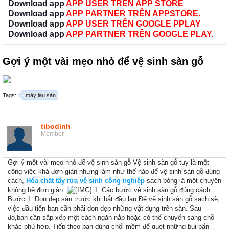
Download app
APP USER TRÊN APP STORE
Download app
APP PARTNER TRÊN APPSTORE.
Download app
APP USER TRÊN GOOGLE PPLAY
Download app
APP PARTNER TRÊN GOOGLE PLAY.
Gợi ý một vài mẹo nhỏ để vệ sinh sàn gỗ
Tags:
máy lau sàn
tibodinh
Member
Gợi ý một vài mẹo nhỏ để vệ sinh sàn gỗ Vệ sinh sàn gỗ tuy là một
công việc khá đơn giản nhưng làm như thế nào để vệ sinh sàn gỗ đúng
cách,
Hóa chất tẩy rửa vệ sinh công nghiệp
sạch bóng là một chuyện
không hề đơn giản.
1. Các bước vệ sinh sàn gỗ đúng cách
Bước 1: Dọn dẹp sàn trước khi bắt đầu lau Để vệ sinh sàn gỗ sạch sẽ,
việc đầu tiên bạn cần phải dọn dẹp những vật dụng trên sàn. Sau
đó,bạn cần sắp xếp một cách ngăn nắp hoặc có thể chuyển sang chỗ
khác phù hợp. Tiếp theo bạn dùng chổi mềm để quét những bụi bẩn