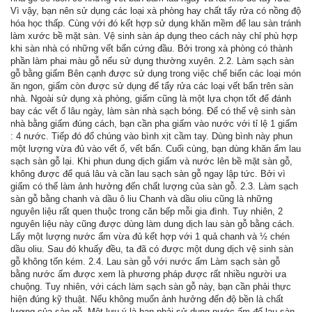
Vì vậy, bạn nên sử dụng các loại xà phòng hay chất tẩy rửa có nồng độ
hóa học thấp. Cùng với đó kết hợp sử dụng khăn mềm để lau sàn tránh
làm xước bề mặt sàn. Vệ sinh sàn áp dụng theo cách này chỉ phù hợp
khi sàn nhà có những vết bẩn cứng đầu. Bởi trong xà phòng có thành
phần làm phai màu gỗ nếu sử dụng thường xuyên. 2.2. Làm sạch sàn
gỗ bằng giấm Bên cạnh được sử dụng trong việc chế biến các loại món
ăn ngon, giấm còn được sử dụng để tẩy rửa các loại vết bẩn trên sàn
nhà. Ngoài sử dụng xà phòng, giấm cũng là một lựa chọn tốt để đánh
bay các vết ố lâu ngày, làm sàn nhà sạch bóng. Để có thể vệ sinh sàn
nhà bằng giấm đúng cách, bạn cần pha giấm vào nước với tỉ lệ 1 giấm
: 4 nước. Tiếp đó đổ chúng vào bình xịt cầm tay. Dùng bình này phun
một lượng vừa đủ vào vết ố, vết bẩn. Cuối cùng, bạn dùng khăn ẩm lau
sạch sàn gỗ lại. Khi phun dung dịch giấm và nước lên bề mặt sàn gỗ,
không được để quá lâu và cần lau sạch sàn gỗ ngay lập tức. Bởi vì
giấm có thể làm ảnh hưởng đến chất lượng của sàn gỗ. 2.3. Làm sạch
sàn gỗ bằng chanh và dầu ô liu Chanh và dầu oliu cũng là những
nguyên liệu rất quen thuộc trong căn bếp mỗi gia đình. Tuy nhiên, 2
nguyên liệu này cũng được dùng làm dung dịch lau sàn gỗ bằng cách.
Lấy một lượng nước ấm vừa đủ kết hợp với 1 quả chanh và ½ chén
dầu oliu. Sau đó khuấy đều, ta đã có được một dung dịch vệ sinh sàn
gỗ không tốn kém. 2.4. Lau sàn gỗ với nước ấm Làm sạch sàn gỗ
bằng nước ấm được xem là phương pháp được rất nhiều người ưa
chuộng. Tuy nhiên, với cách làm sạch sàn gỗ này, bạn cần phải thực
hiện đúng kỹ thuật. Nếu không muốn ảnh hưởng đến độ bền là chất
lượng của sàn gỗ. Một lưu ý là bạn phải sử dụng nước ấm để lau sàn