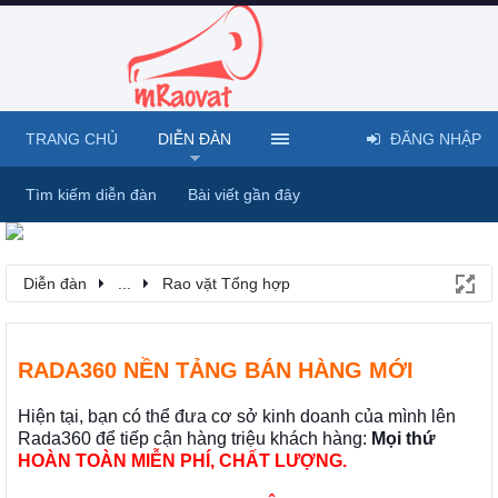
TRANG CHỦ
DIỄN ĐÀN
ĐĂNG NHẬP
Tìm kiếm diễn đàn
Bài viết gần đây
Diễn đàn
...
Rao vặt Tổng hợp
RADA360 NỀN TẢNG BÁN HÀNG MỚI
Hiện tại, bạn có thể đưa cơ sở kinh doanh của mình lên
Rada360 để tiếp cận hàng triệu khách hàng:
Mọi thứ
HOÀN TOÀN MIỄN PHÍ, CHẤT LƯỢNG.