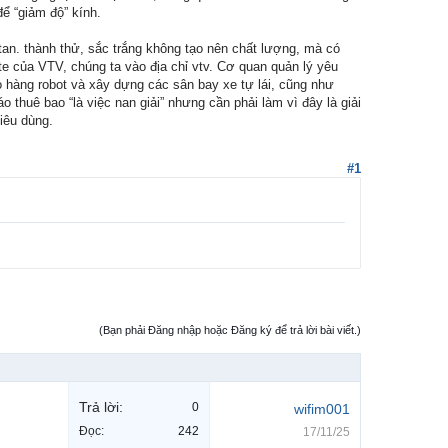
ể “giảm độ” kính.
an. thành thử, sắc trắng không tạo nên chất lượng, mà có
ite của VTV, chúng ta vào địa chỉ vtv. Cơ quan quản lý yêu
 hàng robot và xây dựng các sân bay xe tự lái, cũng như
o thuê bao “là việc nan giải” nhưng cần phải làm vì đây là giải
tiêu dùng.
#1
(Bạn phải Đăng nhập hoặc Đăng ký để trả lời bài viết.)
Trả lời:
0
wifim001
Đọc:
242
17/11/25