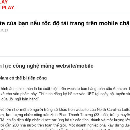
LAY
 PLAY.
te của bạn nếu tốc độ tải trang trên mobile ch
8/6/18
.
 lực công nghệ mảng website/mobile
 Nam có thể bị tiến công
à hình ảnh chiếc nón lá lại xuất hiện trên website bán hàng toàn cầu Amazo
xê cho sản phẩm này. Thí sinh đăng ký hồ sơ vào UEF tại ngày hội tuyển sin
 của đội ngũ bán hàng”.
 lớn như một số người trúng số khác trên website của North Carolina Lotter
am, lực lượng chức năng xác định Phan Thanh Trương (33 tuổi), trú tại huyệ
M, chiến dịch tiếp nhận được sự ủng hộ từ các tỉnh, thành và một lượng lớn
i với gần 200 nhà nước trên toàn thế giới. Một doanh nghiệp phải xây dựng đ