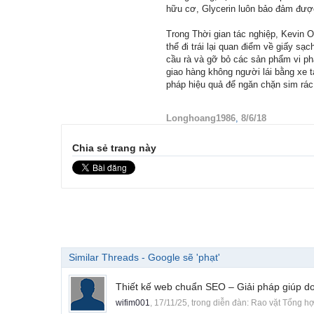
hữu cơ, Glycerin luôn bảo đảm được 
Trong Thời gian tác nghiệp, Kevin 
thể đi trái lại quan điểm về giấy s
cầu rà và gỡ bỏ các sản phẩm vi ph
giao hàng không người lái bằng xe tả
pháp hiệu quả để ngăn chặn sim rác,
Longhoang1986
,
8/6/18
Chia sẻ trang này
Similar Threads - Google sẽ 'phạt'
Thiết kế web chuẩn SEO – Giải pháp giúp 
wifim001
,
17/11/25
, trong diễn đàn:
Rao vặt Tổng h