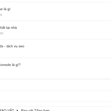
e là gì
ợp
hất tại nhà
hợp
ds - dịch vụ seo
onsole là gì?
p
RAO VẶT
Rao vặt Tổng hợp