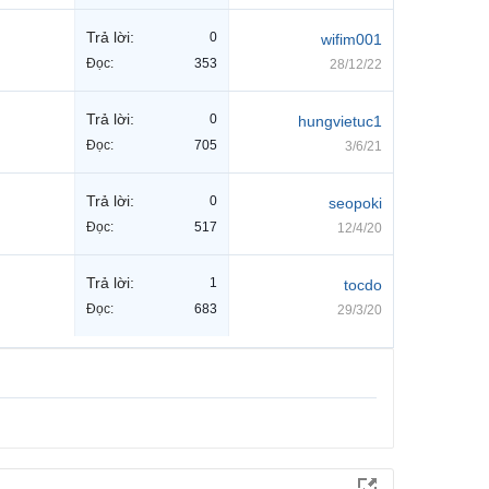
Trả lời:
0
wifim001
Đọc:
353
28/12/22
Trả lời:
0
hungvietuc1
Đọc:
705
3/6/21
Trả lời:
0
seopoki
Đọc:
517
12/4/20
Trả lời:
1
tocdo
Đọc:
683
29/3/20