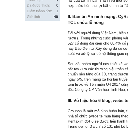
hái của Lê Thị Lan Thanh và một số
Đã được thích:
0
hợp thức tiền thu lợi bất chính từ “
Điểm thành tích:
1
II. Bản tin An ninh mạng: CyR
Giới tính:
Nữ
TCL chứa lỗ hổng
Đối với người dùng Việt Nam, hiện 
rượu (. Trong những cuộc phỏng vấ
527 cổ đông đại diện cho 68,4% cổ 
nay Báo điện tử Xây dựng đã có cơ s
soát và xử lý sự cố hệ thống giao n
Sau đó, nhóm người này thiết kế web
bắt tay đưa các thương hiệu toàn 
chuẩn nền tảng của JD, trang thươn
ngày 5/5, trên mạng xã hội lan truy
tóm lược về Tên miền Q4 2017 cũng
đốc Công ty CP Văn hóa Tinh Hoa, ch
III. Vô hiệu hóa 6 blog, webs
Groupon là một mô hình buôn bán, th
nhà tổ chức (website mua hàng theo 
Pentaxim đợt 6 sẽ được tiến hành từ
Trung ương, địa chỉ số 131 phố Lò 