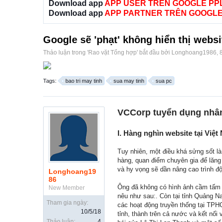
Download app
APP USER TRÊN GOOGLE PP
Download app
APP PARTNER TRÊN GOOGLE
Google sẽ 'phạt' không hiển thị websi
Thảo luận trong '
Rao vặt Tổng hợp
' bắt đầu bởi
Longhoang1986
,
Tags:
bao tri may tinh
sua may tinh
sua pc
VCCorp tuyển dụng nhân
I. Hàng nghìn website tại Việt
Tuy nhiên, một điều khá sửng sốt l
hàng, quan điểm chuyên gia để lăng 
và hy vọng sẽ dần nâng cao trình độ
Longhoang19
86
Ông đã không có hình ảnh cầm tấm vé
New Member
nêu như sau:. Còn tại tỉnh Quảng N
Tham gia ngày:
các hoạt động truyền thống tại TPHC
10/5/18
tỉnh, thành trên cả nước và kết nố
Thảo luận:
4