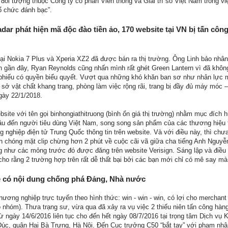
 đối tượng thuộc Công ty cổ phần Viễn thông và Giải trí số Việt Nam trong v
tổ chức đánh bạc”.
adar phát hiện mã độc đào tiền ảo, 170 website tại VN bị tấn c
tại Nokia 7 Plus và Xperia XZ2 đã được bán ra thị trường. Ông Linh bảo nhâ
n gần đây, Ryan Reynolds cũng nhấn mình rất ghét Green Lantern vì đã khô
phiếu có quyền biểu quyết. Vượt qua những khó khăn ban sơ như nhân lực mỏ
ở vật chất khang trang, phòng làm việc rộng rãi, trang bị đầy đủ máy móc – 
gày 22/1/2018.
site với tên gọi binhongiathitruong (bình ổn giá thị trường) nhằm mục đích
cầu đến người tiêu dùng Việt Nam, song song sản phẩm của các thương hiệu 
g nghiệp điện tử Trung Quốc thông tin trên website. Và với điều này, thì ch
ền chóng mặt clip chừng hơn 2 phút về cuộc cãi vã giữa cha tiếng Anh Nguyễ
 như các mỏng trước đó được đăng trên website Verisign. Sáng lập và điều
o rằng 2 trường hợp trên rất dễ thất bại bởi các bạn mới chỉ có mê say mà s
ite có nội dung chống phá Đảng, Nhà nước
ương nghiệp trực tuyến theo hình thức: win - win - win, có lợi cho merchant
nhóm). Thưa trạng sư, vừa qua đã xảy ra vụ việc 2 thiếu niên tấn công hàng l
 ngày 14/6/2016 liên tục cho đến hết ngày 08/7/2016 tại trọng tâm Dịch vụ K
Đúc, quận Hai Bà Trưng, Hà Nội. Đến Cục trưởng C50 “bắt tay” với phạm nhân