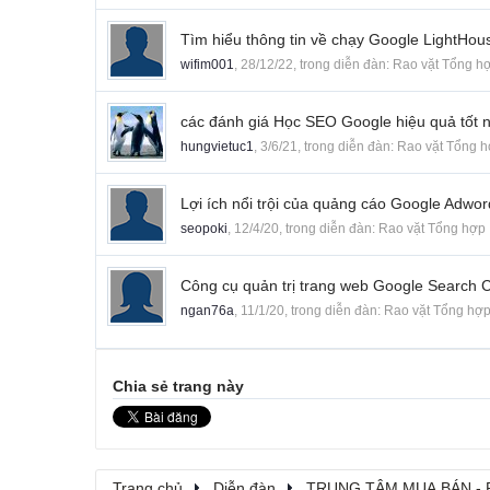
Tìm hiểu thông tin về chạy Google LightHous
wifim001
,
28/12/22
, trong diễn đàn:
Rao vặt Tổng h
các đánh giá Học SEO Google hiệu quả tốt n
hungvietuc1
,
3/6/21
, trong diễn đàn:
Rao vặt Tổng 
Lợi ích nổi trội của quảng cáo Google Adwor
seopoki
,
12/4/20
, trong diễn đàn:
Rao vặt Tổng hợp
Công cụ quản trị trang web Google Search C
ngan76a
,
11/1/20
, trong diễn đàn:
Rao vặt Tổng hợ
Chia sẻ trang này
Trang chủ
Diễn đàn
TRUNG TÂM MUA BÁN - 