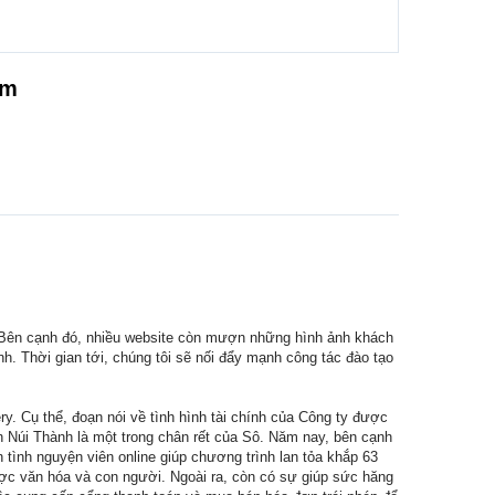
ậm
n. Bên cạnh đó, nhiều website còn mượn những hình ảnh khách
h. Thời gian tới, chúng tôi sẽ nối đẩy mạnh công tác đào tạo
y. Cụ thể, đoạn nói về tình hình tài chính của Công ty được
n Núi Thành là một trong chân rết của Sô. Năm nay, bên cạnh
 tình nguyện viên online giúp chương trình lan tỏa khắp 63
ược văn hóa và con người. Ngoài ra, còn có sự giúp sức hăng