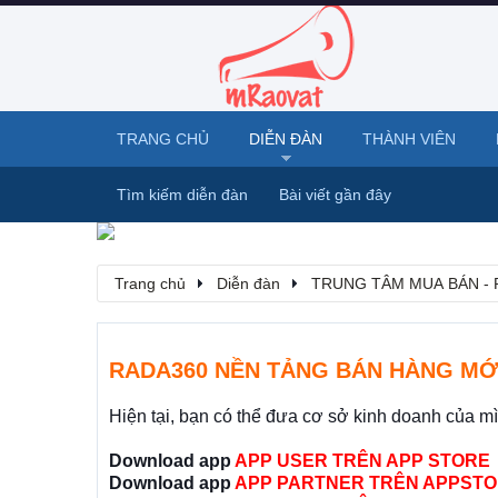
TRANG CHỦ
DIỄN ĐÀN
THÀNH VIÊN
Tìm kiếm diễn đàn
Bài viết gần đây
Trang chủ
Diễn đàn
TRUNG TÂM MUA BÁN - 
RADA360 NỀN TẢNG BÁN HÀNG MỚ
Hiện tại, bạn có thể đưa cơ sở kinh doanh của m
Download app
APP USER TRÊN APP STORE
Download app
APP PARTNER TRÊN APPSTO