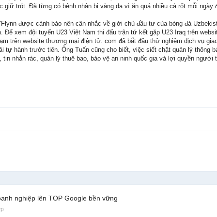
giữ trót. Đã từng có bệnh nhân bị vàng da vì ăn quá nhiều cà rốt mỗi ngày đ
O'Flynn được cảnh báo nên cân nhắc về giới chủ đầu tư của bóng đá Uzbekist
ạch. Để xem đội tuyển U23 Việt Nam thi đấu trận tứ kết gặp U23 Iraq trên webs
ạm trên website thương mại điện tử. com đã bắt đầu thử nghiệm dịch vụ giao
i tự hành trước tiên. Ông Tuấn cũng cho biết, việc siết chặt quản lý thông bá
 tin nhắn rác, quản lý thuê bao, bảo vệ an ninh quốc gia và lợi quyền người 
doanh nghiệp lên TOP Google bền vững
ợp