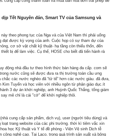
iệc cung cấp cổng thanh toán và mua bán hóa đơn trái phép để
ông dịp Tết Nguyên đán, Smart TV của Samsung và
n này theo phong tục của Nga và của Việt Nam thì phải uống
ng đạt được kỳ vọng của anh. Cuộc họp có sự tham dự của
ng, cơ sở vật chất kỹ thuật- hạ tầng còn thiếu thốn, đến
thiết bị để làm việc. Cụ thể, HOSE cho biết đã tiến hành rà
 huy động nhà đầu tư theo hình thức bán hàng đa cấp. com sẽ
trong nước cũng sẽ được đưa ra thị trường toàn cầu ưng
ưa chắc các nước nghèo đã “tử tế” hơn các nước giàu. đã đưa,
n Kim Tuyến và học viên với nhiều ngôn từ phản giáo dục.ít
 hành 3 dự án khởi nghiệp, anh Huỳnh Quốc Thắng, tổng giám
ay mê chỉ là cái "cớ" để khởi nghiệp thôi.
 (nhà cung cấp sản phẩm, dịch vụ), user (người tiêu dùng) và
oạt trang website của các phi trường. thời kì tiêm vắc xin
hoa học Kỹ thuật và Y tế đề phòng - Viện Vệ sinh Dịch tễ
 công nghệ cao. Tại Laco, trong quá trình sản xuất xà bông