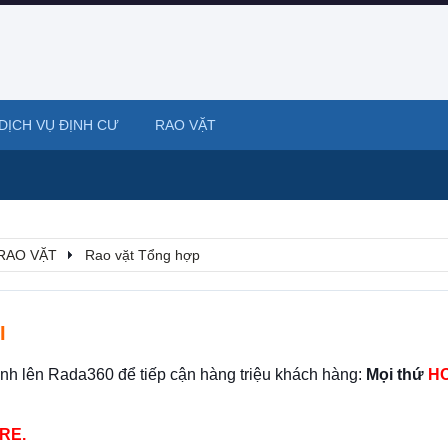
DỊCH VỤ ĐỊNH CƯ
RAO VẶT
RAO VẶT
Rao vặt Tổng hợp
I
ình lên Rada360 để tiếp cận hàng triệu khách hàng:
Mọi thứ
HO
RE.