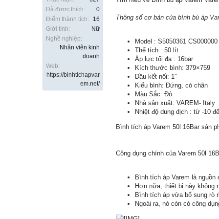
Đã được thích:
0
Thông số cơ bản của bình bù áp Va
Điểm thành tích:
16
Giới tính:
Nữ
Nghề nghiệp:
Model : S5050361 CS000000
Nhân viên kinh
Thể tích : 50 lít
doanh
Áp lực tối đa : 16bar
Web:
Kích thước bình: 379×759
https://binhtichapvar
Đầu kết nối: 1″
em.net/
Kiểu bình: Đứng, có chân
Màu Sắc: Đỏ
Nhà sản xuất: VAREM- Italy
Nhiệt độ dung dịch : từ -10 
Bình tích áp Varem 50l 16Bar sản p
Công dụng chính của Varem 50l 16Ba
Bình tích áp Varem là nguồn 
Hơn nữa, thiết bị này không 
Bình tích áp vừa bổ sung rò 
Ngoài ra, nó còn có công dụ