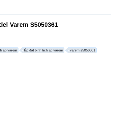
odel Varem S5050361
ch áp varem
lắp đặt bình tích áp varem
varem s5050361