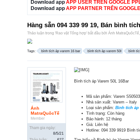
Download app
APP USER TRÊN GOOGLE PP
Download app
APP PARTNER TRÊN GOOGLE
Hàng sẵn 094 339 99 19, Bán bình tí
Thảo luận trong '
Rao vặt Tổng hợp
' bắt đầu bởi
Ánh MatraQuôcTế
Tags:
bình tích áp varem 16 bar
bình tích áp varem 50l
bình tí
Bình tích áp Varem 50L 16Bar
Mã sản phẩm: Varem S5050
Nhà sản xuất: Varem – Italy
Loại sản phẩm:
Bình tích áp
Ánh
MatraQuôcTế
Tình trạng: Còn hàng
Member
Bảo hành: 12 tháng
Giá: Liên hệ
Tham gia ngày:
Hotline: 094 339 9919 Bình t
8/5/21
Thảo luận:
627
Tìm hiểu về Bình bù áp Varem Vare