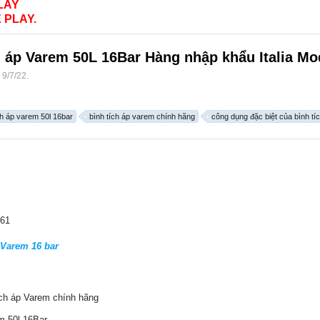
LAY
 PLAY.
ch áp Varem 50L 16Bar Hàng nhập khẩu Italia M
,
9/7/22
.
ch áp varem 50l 16bar
bình tích áp varem chính hãng
công dụng đặc biệt của bình tí
361
 Varem 16 bar
ích áp Varem chính hãng
m 50l 16Bar