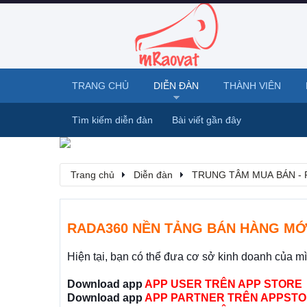
TRANG CHỦ
DIỄN ĐÀN
THÀNH VIÊN
Tìm kiếm diễn đàn
Bài viết gần đây
Trang chủ
Diễn đàn
TRUNG TÂM MUA BÁN - 
RADA360 NỀN TẢNG BÁN HÀNG MỚ
Hiện tại, bạn có thể đưa cơ sở kinh doanh của m
Download app
APP USER TRÊN APP STORE
Download app
APP PARTNER TRÊN APPSTO