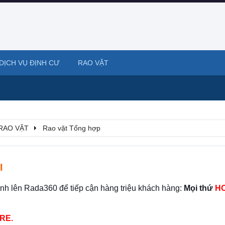
DỊCH VỤ ĐỊNH CƯ
RAO VẶT
RAO VẶT
Rao vặt Tổng hợp
I
ình lên Rada360 để tiếp cận hàng triệu khách hàng:
Mọi thứ
HO
RE.