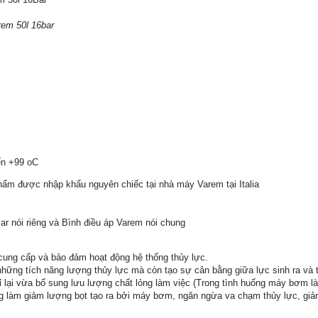
rem 50l 16bar
đến +99 oC
hẩm được nhập khẩu nguyên chiếc tại nhà máy Varem tại Italia
r nói riêng và Bình điều áp Varem nói chung
cung cấp và bảo đảm hoạt động hệ thống thủy lực.
những tích năng lượng thủy lực mà còn tạo sự cân bằng giữa lực sinh ra và t
rỉ lại vừa bổ sung lưu lượng chất lỏng làm việc (Trong tình huống máy bơm là
ng làm giảm lượng bọt tạo ra bởi máy bơm, ngăn ngừa va chạm thủy lực, giả