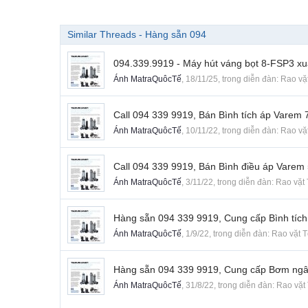
Similar Threads - Hàng sẵn 094
094.339.9919 - Máy hút váng bọt 8-FSP3 
Ánh MatraQuôcTế
,
18/11/25
, trong diễn đàn:
Rao vặ
Call 094 339 9919, Bán Bình tích áp Varem
Ánh MatraQuôcTế
,
10/11/22
, trong diễn đàn:
Rao vặ
Call 094 339 9919, Bán Bình điều áp Varem
Ánh MatraQuôcTế
,
3/11/22
, trong diễn đàn:
Rao vặt
Hàng sẵn 094 339 9919, Cung cấp Bình tích
Ánh MatraQuôcTế
,
1/9/22
, trong diễn đàn:
Rao vặt 
Hàng sẵn 094 339 9919, Cung cấp Bơm ngâ
Ánh MatraQuôcTế
,
31/8/22
, trong diễn đàn:
Rao vặt