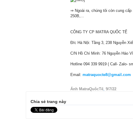
⇒ Ngoài ra, chúng tôi còn cung c
250B,...
CÔNG TY CP MATRA QUỐC TẾ
Đ/c Hà Nội: Tầng 3, 238 Nguyễn Xi
C/N Hồ Chí Minh: 76 Nguyễn Háo V
Hotline 094 339 9919 ( Call- Zalo- s
Email:
matraquocte8@gmail.com
Ánh MatraQuôcTế
,
9/7/22
Chia sẻ trang này