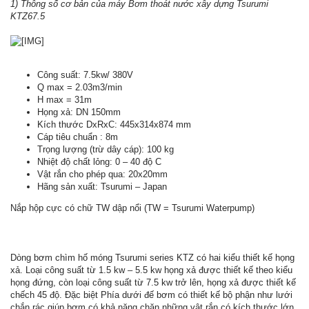
1) Thông số cơ bản của máy Bơm thoát nước xây dựng Tsurumi
KTZ67.5
Công suất: 7.5kw/ 380V
Q max = 2.03m3/min
H max = 31m
Họng xả: DN 150mm
Kích thước DxRxC: 445x314x874 mm
Cáp tiêu chuẩn : 8m
Trọng lượng (trừ dây cáp): 100 kg
Nhiệt độ chất lỏng: 0 – 40 độ C
Vật rắn cho phép qua: 20x20mm
Hãng sản xuất: Tsurumi – Japan
Nắp hộp cực có chữ TW dập nổi (TW = Tsurumi Waterpump)
Dòng bơm chìm hố móng Tsurumi series KTZ có hai kiểu thiết kế họng
xả. Loại công suất từ 1.5 kw – 5.5 kw họng xả được thiết kế theo kiểu
họng đứng, còn loại công suất từ 7.5 kw trở lên, họng xả được thiết kế
chếch 45 độ. Đặc biệt Phía dưới đế bơm có thiết kế bộ phận như lưới
chắn rác giúp bơm có khả năng chặn những vật rắn có kích thước lớn