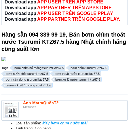
Download app
APP USER TRÊN APP STORE
Download app
APP PARTNER TRÊN APPSTORE.
Download app
APP USER TRÊN GOOGLE PPLAY
Download app
APP PARTNER TRÊN GOOGLE PLAY.
Hàng sẵn 094 339 99 19, Bán bơm chìm thoát
nước Tsurumi KTZ67.5 hàng Nhật chính hãng
công suất lớn
Tags:
bơm chìm hố móng tsurumi ktz67.5
bơm chìm tsurumi ktz67.5
bơm nước thô tsurumi ktz67.5
bơm thoát nước tsurumi ktz67.5
bơm xây dựng tsurumi ktz67.5
bơm xử lý nước tsurumi ktz67.5
tsurumi ktz67.5 công suất 7.5kw
Ánh MatraQuôcTế
Member
Loại sản phẩm:
Máy bơm chìm nước thải
Tình trạng: Còn hàng