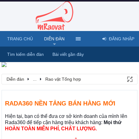
TRANG CHỦ
DIỄN ĐÀN
ĐĂNG NHẬP
Tìm kiếm diễn đàn
Bài viết gần đây
Diễn đàn
...
Rao vặt Tổng hợp
RADA360 NỀN TẢNG BÁN HÀNG MỚI
Hiện tại, bạn có thể đưa cơ sở kinh doanh của mình lên
Rada360 để tiếp cận hàng triệu khách hàng:
Mọi thứ
HOÀN TOÀN MIỄN PHÍ, CHẤT LƯỢNG.