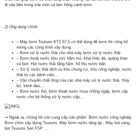
đi vào bên trong mài mòn và làm hỏng cánh bơm
2) Ứng dụng chính
– Máy bơm Tsurumi KTZ 67.5 có thể dùng để bơm thi công hố
móng các công trình xây dựng
– Bơm xử lý nước thải cho nhà máy bơm xử lý nước thải
– Bơm thoát nước khu vực hầm mỏ, khai thác đá, quặng than
và bùn..Hút nước thải tầng hầm, hố thu nước bẩn
– Xử lý nước thải dịch vụ khu chung cư, khu công nghiệp, nước
thải từ các bệnh viện,…
– Vận chuyển chất lỏng của các nhà máy xử lý nước thải, thủy
lợi, kênh đào,…
– Bơm nước thô, bơm thoát nước mưa chống ngập, bơm cấp
nước cho hệ thống xử lý nước cấp,…
⇒ Ngoài ra, chúng tôi còn cung cấp sản phẩm: Bơm nước công nghiệp,
Bơm chìm xây dựng Tsurumi, Máy bơm nước tăng áp , Máy hút váng
bọt Tsurumi Seri FSP ….