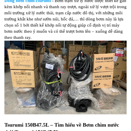
Dòng bơm chìmTsurumi
- Bơm trạm xử lý nước được thiết kế gắn
kèm khớp nối nhanh và thanh ray trượt, ngoài xử lý vượt trội trong
môi trường xử lý nước thải, trạm cấp nước đô thị, với những môi
trường khắt khe như sườn núi, hốc đá,… thì dòng bơm này là lựa
chọn số 1 bởi thiết kế khớp nối tự động giúp cố định vị trí máy
bơm nước theo ý muốn và có thể trượt bơm lên – xuống dễ dàng
theo thanh ray.
Tsurumi 150B47.5L – Tìm hiểu về Bơm chìm nước