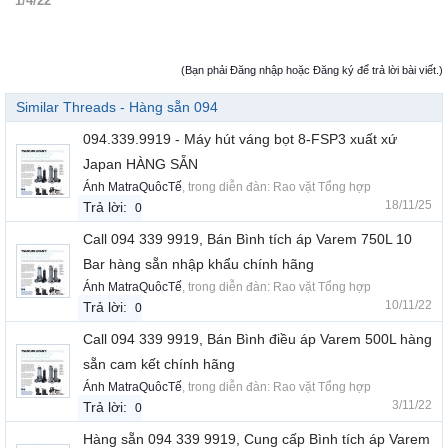
1/4/22
(Bạn phải Đăng nhập hoặc Đăng ký để trả lời bài viết.)
Similar Threads - Hàng sẵn 094
094.339.9919 - Máy hút váng bọt 8-FSP3 xuất xứ
Japan HÀNG SẴN
Ánh MatraQuôcTế
, trong diễn đàn:
Rao vặt Tổng hợp
18/11/25
Trả lời:
0
Call 094 339 9919, Bán Bình tích áp Varem 750L 10
Bar hàng sẵn nhập khẩu chính hãng
Ánh MatraQuôcTế
, trong diễn đàn:
Rao vặt Tổng hợp
10/11/22
Trả lời:
0
Call 094 339 9919, Bán Bình điều áp Varem 500L hàng
sẵn cam kết chính hãng
Ánh MatraQuôcTế
, trong diễn đàn:
Rao vặt Tổng hợp
3/11/22
Trả lời:
0
Hàng sẵn 094 339 9919, Cung cấp Bình tích áp Varem