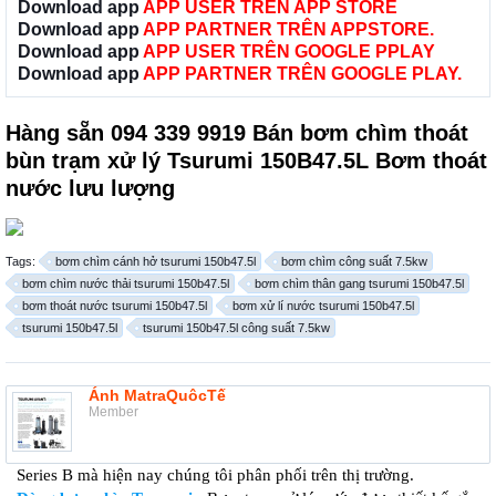
Download app
APP USER TRÊN APP STORE
Download app
APP PARTNER TRÊN APPSTORE.
Download app
APP USER TRÊN GOOGLE PPLAY
Download app
APP PARTNER TRÊN GOOGLE PLAY.
Hàng sẵn 094 339 9919 Bán bơm chìm thoát
bùn trạm xử lý Tsurumi 150B47.5L Bơm thoát
nước lưu lượng
Tags:
bơm chìm cánh hở tsurumi 150b47.5l
bơm chìm công suất 7.5kw
bơm chìm nước thải tsurumi 150b47.5l
bơm chìm thân gang tsurumi 150b47.5l
bơm thoát nước tsurumi 150b47.5l
bơm xử lí nước tsurumi 150b47.5l
tsurumi 150b47.5l
tsurumi 150b47.5l công suất 7.5kw
Ánh MatraQuôcTế
Member
Series B mà hiện nay chúng tôi phân phối trên thị trường.