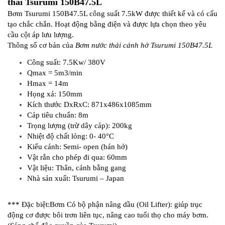
thải Tsurumi 150B47.5L
Bơm Tsurumi 150B47.5L công suất 7.5kW được thiết kế và có cấu
tạo chắc chắn. Hoạt động bằng điện và được lựa chọn theo yêu
cầu cột áp lưu lượng.
Thông số cơ bản của
Bơm nước thải cánh hở Tsurumi 150B47.5L
Công suất: 7.5Kw/ 380V
Qmax = 5m3/min
Hmax = 14m
Họng xả: 150mm
Kích thước DxRxC: 871x486x1085mm
Cáp tiêu chuẩn: 8m
Trọng lượng (trừ dây cáp): 200kg
Nhiệt độ chất lỏng: 0- 40°C
Kiểu cánh: Semi- open (bán hở)
Vật rắn cho phép đi qua: 60mm
Vật liệu: Thân, cánh bằng gang
Nhà sản xuất: Tsurumi – Japan
*** Đặc biệt:Bơm Có bộ phận nâng dầu (Oil Lifter): giúp trục
động cơ được bôi trơn liên tục, nâng cao tuổi thọ cho máy bơm.