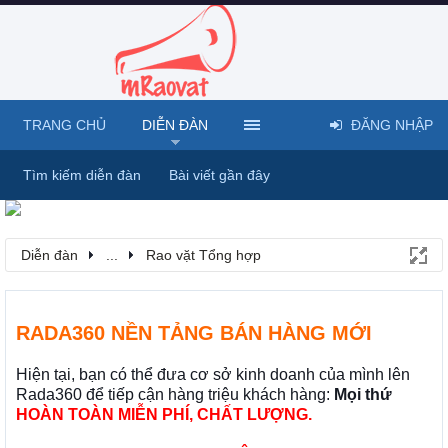
TRANG CHỦ
DIỄN ĐÀN
ĐĂNG NHẬP
Tìm kiếm diễn đàn
Bài viết gần đây
Diễn đàn
...
Rao vặt Tổng hợp
RADA360 NỀN TẢNG BÁN HÀNG MỚI
Hiện tại, bạn có thể đưa cơ sở kinh doanh của mình lên
Rada360 để tiếp cận hàng triệu khách hàng:
Mọi thứ
HOÀN TOÀN MIỄN PHÍ, CHẤT LƯỢNG.