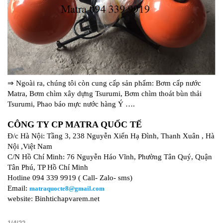
⇒ Ngoài ra, chúng tôi còn cung cấp sản phẩm: Bơm cấp nước
Matra, Bơm chìm xây dựng Tsurumi, Bơm chìm thoát bùn thải
Tsurumi, Phao báo mực nước hàng Ý ….
CÔNG TY CP MATRA QUỐC TẾ
Đ/c Hà Nội: Tầng 3, 238 Nguyễn Xiển Hạ Đình, Thanh Xuân , Hà
Nội ,Việt Nam
C/N Hồ Chí Minh: 76 Nguyễn Háo Vĩnh, Phường Tân Quý, Quận
Tân Phú, TP Hồ Chí Minh
Hotline 094 339 9919 ( Call- Zalo- sms)
Email:
matraquocte8@gmail.com
website: Binhtichapvarem.net