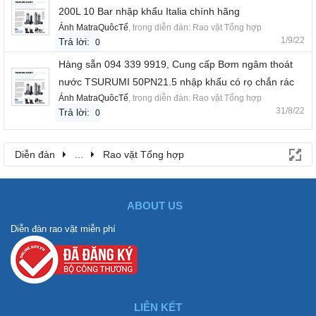
200L 10 Bar nhập khẩu Italia chính hãng
Ánh MatraQuôcTế
, trong diễn đàn:
Rao vặt Tổng hợp
1/9/22
Trả lời:
0
Hàng sẵn 094 339 9919, Cung cấp Bơm ngâm thoát
nước TSURUMI 50PN21.5 nhập khẩu có rọ chắn rác
Ánh MatraQuôcTế
, trong diễn đàn:
Rao vặt Tổng hợp
31/8/22
Trả lời:
0
Diễn đàn
...
Rao vặt Tổng hợp
ABOUT US
Diễn đàn rao vặt miễn phí
LIÊN KẾT