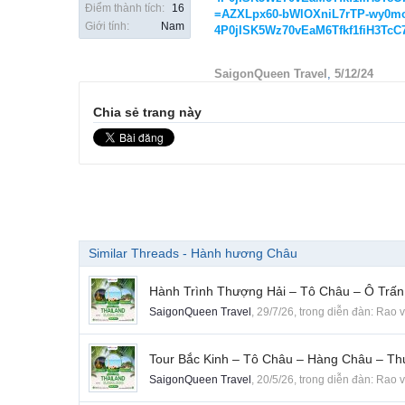
Điểm thành tích:
16
=AZXLpx60-bWlOXniL7rTP-wy0mo
Giới tính:
Nam
4P0jISK5Wz70vEaM6Tfkf1fiH3Tc
SaigonQueen Travel
,
5/12/24
Chia sẻ trang này
Similar Threads - Hành hương Châu
Hành Trình Thượng Hải – Tô Châu – Ô Trấ
SaigonQueen Travel
,
29/7/26
, trong diễn đàn:
Rao v
Tour Bắc Kinh – Tô Châu – Hàng Châu – T
SaigonQueen Travel
,
20/5/26
, trong diễn đàn:
Rao v