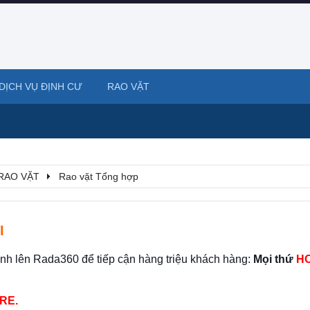
DỊCH VỤ ĐỊNH CƯ
RAO VẶT
RAO VẶT
Rao vặt Tổng hợp
I
ình lên Rada360 để tiếp cận hàng triệu khách hàng:
Mọi thứ
HO
RE.