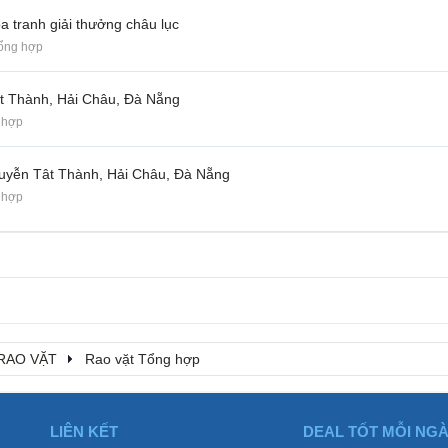
 tranh giải thưởng châu lục
Tổng hợp
 Thành, Hải Châu, Đà Nẵng
 hợp
uyễn Tât Thành, Hải Châu, Đà Nẵng
 hợp
RAO VẶT
Rao vặt Tổng hợp
LIÊN KẾT
DEAL TỐT MỖI NG