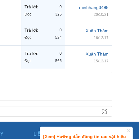
Trả lời:
0
minhhang3495
Đọc:
325
20/10/21
Trả lời:
0
Xuân Thắm
Đọc:
524
16/12/17
Trả lời:
0
Xuân Thắm
Đọc:
566
15/12/17
ÀY
LIÊN HỆ
[Xem] Hưỡng dẫn đăng tin rao vặt hiệu