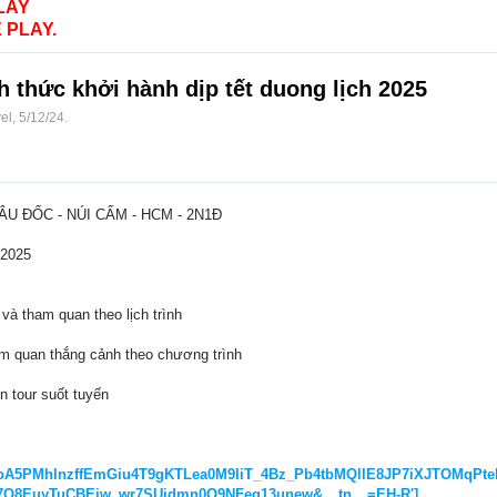
LAY
 PLAY.
thức khởi hành dịp tết duong lịch 2025
el
,
5/12/24
.
HÂU ĐỐC - NÚI CẤM - HCM - 2N1Đ
/2025
và tham quan theo lịch trình
am quan thắng cảnh theo chương trình
n tour suốt tuyến
A5PMhlnzffEmGiu4T9gKTLea0M9IiT_4Bz_Pb4tbMQllE8JP7iXJTOMqPtek
C7O8EuyTuCBEjw_wr7SUjdmn0O9NFeg13unew&__tn__=EH-R']