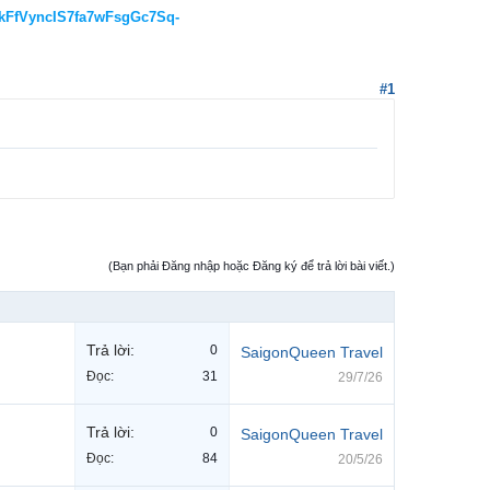
FfVyncIS7fa7wFsgGc7Sq-
#1
(Bạn phải Đăng nhập hoặc Đăng ký để trả lời bài viết.)
Trả lời:
0
SaigonQueen Travel
Đọc:
31
29/7/26
Trả lời:
0
SaigonQueen Travel
Đọc:
84
20/5/26