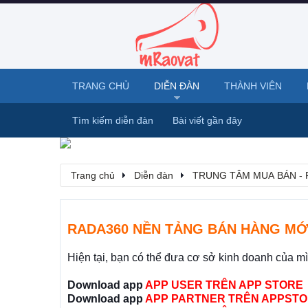
TRANG CHỦ
DIỄN ĐÀN
THÀNH VIÊN
Tìm kiếm diễn đàn
Bài viết gần đây
Trang chủ
Diễn đàn
TRUNG TÂM MUA BÁN - 
RADA360 NỀN TẢNG BÁN HÀNG MỚ
Hiện tại, bạn có thể đưa cơ sở kinh doanh của m
Download app
APP USER TRÊN APP STORE
Download app
APP PARTNER TRÊN APPSTO