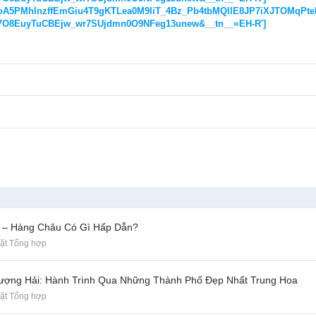
A5PMhlnzffEmGiu4T9gKTLea0M9IiT_4Bz_Pb4tbMQllE8JP7iXJTOMqPtek
C7O8EuyTuCBEjw_wr7SUjdmn0O9NFeg13unew&__tn__=EH-R']
n – Hàng Châu Có Gì Hấp Dẫn?
ặt Tổng hợp
hượng Hải: Hành Trình Qua Những Thành Phố Đẹp Nhất Trung Hoa
ặt Tổng hợp