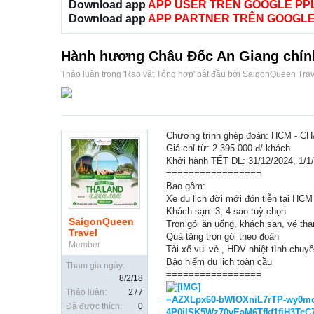
Download app
APP USER TRÊN GOOGLE PP
Download app
APP PARTNER TRÊN GOOGLE
Hành hương Châu Đốc An Giang chính 
Thảo luận trong '
Rao vặt Tổng hợp
' bắt đầu bởi
SaigonQueen Trav
Chương trình ghép đoàn: HCM - C
Giá chỉ từ: 2.395.000 đ/ khách
Khởi hành TẾT DL: 31/12/2024, 1/1
=================
Bao gồm:
Xe du lịch đời mới đón tiễn tại HCM 
Khách sạn: 3, 4 sao tuỳ chọn
SaigonQueen
Trọn gói ăn uống, khách sạn, vé th
Travel
Quà tặng trọn gói theo đoàn
Member
Tài xế vui vẻ , HDV nhiệt tình chuyê
Bảo hiểm du lịch toàn cầu
Tham gia ngày:
=================
8/2/18
Thảo luận:
277
=AZXLpx60-bWlOXniL7rTP-wy0mo
Đã được thích:
0
4P0jISK5Wz70vEaM6Tfkf1fiH3Tc