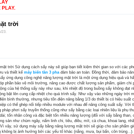
LAY
 PLAY.
̣t trời
5/23
.
̣ng mặt trời Sử dụng cách sấy này sẽ giúp bạn tiết kiệm thời gian so với c
u và thiết kế
máy biến tần 3 pha
đảm bảo an toàn. Đồng thời, đảm bảo năng
sấy ứng dụng công nghệ năng lượng mặt trời là một ứng dụng hiệu quả và h
óp phần bảo vệ môi trường, nâng cao được chất lượng sản phẩm, giảm chi phí
ng của hệ thống sấy này như sau, khi nhiệt độ trong buồng sấy không đạt nh
động bật lên cung cấp nhiệt cho quá trình sấy. Như vậy vào những ngày trời 
iện bình thường, nhưng tiêu tốn điện năng bằng 1/3 do thiết bị có hiệu suất 
ệp có thể ghép nối tiếp nhiều module với nhau để nâng công suất sấy. Với t
áp phơi sấy truyền thống cũng như sấy bằng các loại nhiên liệu là phụ thuộ
dài; tốn nhân công và đặc biệt tốn nhiều năng lượng (đối với sấy bằng than,
ng sản như chùm ngây, nấm linh chi, tiêu, điều, mít, cà chua, khoai lang, nh
 Vì vậy, sử dụng máy sấy bằng năng lượng mặt trời sẽ giúp cho sản phẩm gi
hông bị ảnh hưởng bởi các yếu tố khác (nắng, mưa, bụi bẩn, côn trùng...). Vớ