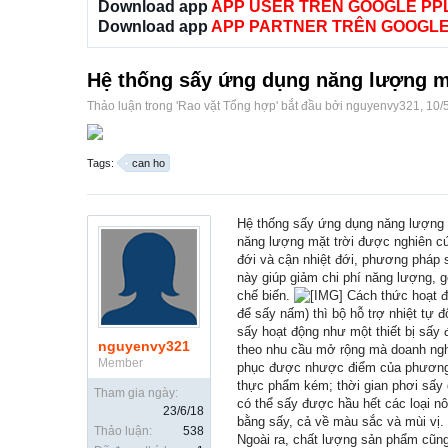
Download app
APP USER TRÊN GOOGLE PP
Download app
APP PARTNER TRÊN GOOGLE
Hệ thống sấy ứng dụng năng lượng mă
Thảo luận trong '
Rao vặt Tổng hợp
' bắt đầu bởi
nguyenvy321
,
10/
Tags:
can ho
Hệ thống sấy ứng dụng năng lươ
năng lượng mặt trời được nghiên cứ
đới và cận nhiệt đới, phương pháp 
này giúp giảm chi phí năng lượng, g
chế biến.
Cách thức hoạt độ
để sấy nấm) thì bộ hỗ trợ nhiệt tự 
sấy hoạt động như một thiết bị sấy đ
nguyenvy321
theo nhu cầu mở rộng mà doanh nghi
Member
phục được nhược điểm của phương ph
thực phẩm kém; thời gian phơi sấy 
Tham gia ngày:
có thể sấy được hầu hết các loại nô
23/6/18
bằng sấy, cả về màu sắc và mùi vị.
Thảo luận:
538
Ngoài ra, chất lượng sản phẩm cũng k