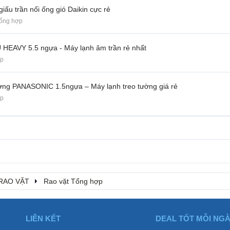
iấu trần nối ống gió Daikin cực rẻ
Tổng hợp
U HEAVY 5.5 ngựa - Máy lạnh âm trần rẻ nhất
ợp
ường PANASONIC 1.5ngựa – Máy lạnh treo tường giá rẻ
ợp
RAO VẶT
Rao vặt Tổng hợp
LIÊN KẾT
DEAL TỐT MỖI NG