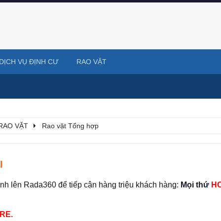
DỊCH VỤ ĐỊNH CƯ
RAO VẶT
RAO VẶT
Rao vặt Tổng hợp
I
ình lên Rada360 để tiếp cận hàng triệu khách hàng:
Mọi thứ
HO
RE.