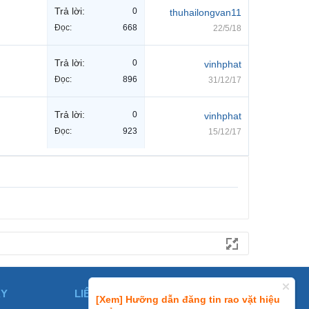
Trả lời:
0
thuhailongvan11
Đọc:
668
22/5/18
Trả lời:
0
vinhphat
Đọc:
896
31/12/17
Trả lời:
0
vinhphat
Đọc:
923
15/12/17
ÀY
LIÊN HỆ
[Xem] Hưỡng dẫn đăng tin rao vặt hiệu