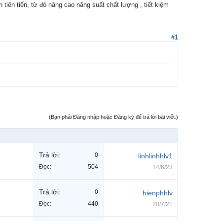
 tiên tiến, từ đó nâng cao năng suất chất lượng , tiết kiệm
#1
(Bạn phải Đăng nhập hoặc Đăng ký để trả lời bài viết.)
Trả lời:
0
linhlinhhlv1
Đọc:
504
14/6/23
Trả lời:
0
hienphhlv
Đọc:
440
20/7/21