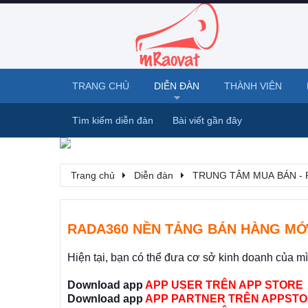
TRANG CHỦ
DIỄN ĐÀN
THÀNH VIÊN
Tìm kiếm diễn đàn
Bài viết gần đây
Trang chủ
Diễn đàn
TRUNG TÂM MUA BÁN - 
RADA360 NỀN TẢNG BÁN HÀNG MỚ
Hiện tại, bạn có thể đưa cơ sở kinh doanh của m
Download app
APP USER TRÊN APP STORE
Download app
APP PARTNER TRÊN APPSTO