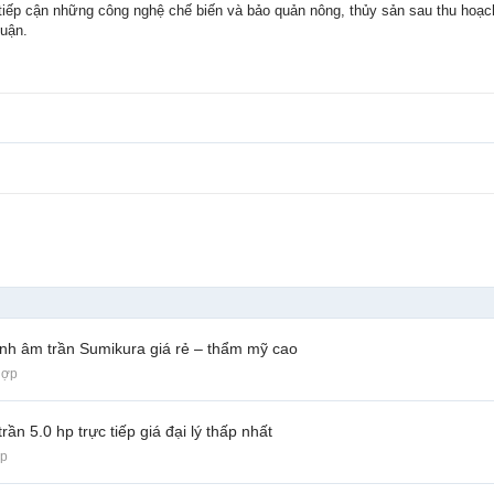
i tiếp cận những công nghệ chế biến và bảo quản nông, thủy sản sau thu hoạch
huận.
ạnh âm trần Sumikura giá rẻ – thẩm mỹ cao
hợp
 5.0 hp trực tiếp giá đại lý thấp nhất
ợp