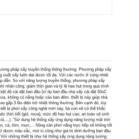
ác phương pháp sấy truyền thống thông thường. Phương pháp sấy
 suất sấy luôn đạt được tối đa. Với các nước ở vùng nhiệt
ấp dẫn. So với năng lượng truyền thống, phương pháp sấy
 nhân công, giảm thời gian và tỷ lệ hao hụt trong quá trình
iệt độ cài đặt ban đầu (ví dụ ban đầu nhà sấy cài đặt 50oC
mưa, không có nắng hoặc vào ban đêm, thiết bị này giúp nhà
cao gấp 3 lần điện trở nhiệt thông thường. Bên cạnh đó, tùy
hiết bị phơi sấy công nghệ mới này, bà con sẽ có thể khắc
c thời tiết (gió, mưa); mức độ hao hụt cao; an toàn vệ sinh
 củi,…). “Sử dụng hệ thống sấy ứng dụng năng lượng mặt trời
ãn, cá, tôm, mực,... Nông sản phơi nắng trực tiếp sẽ không tốt
ữ được màu sắc, mùi vị cũng như giá trị dinh dưỡng ban đầu.
i những thiết bị như hệ thống sấy ứng dụng năng lượng