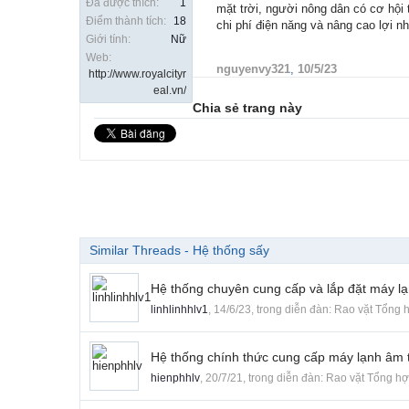
Đã được thích:
1
mặt trời, người nông dân có cơ hộ
Điểm thành tích:
18
chi phí điện năng và nâng cao lợi n
Giới tính:
Nữ
Web:
nguyenvy321
,
10/5/23
http://www.royalcityr
eal.vn/
Chia sẻ trang này
Similar Threads - Hệ thống sấy
Hệ thống chuyên cung cấp và lắp đặt máy l
linhlinhhlv1
,
14/6/23
, trong diễn đàn:
Rao vặt Tổng 
Hệ thống chính thức cung cấp máy lạnh âm trần
hienphhlv
,
20/7/21
, trong diễn đàn:
Rao vặt Tổng h