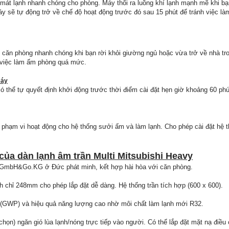
mát lạnh nhanh chóng cho phòng. Máy thổi ra luồng khí lạnh mạnh mẽ khi b
y sẽ tự động trở về chế độ hoạt động trước đó sau 15 phút để tránh việc l
căn phòng nhanh chóng khi bạn rời khỏi giường ngủ hoặc vừa trở về nhà tr
h việc làm ấm phòng quá mức.
máy
 thể tự quyết định khởi động trước thời điểm cài đặt hẹn giờ khoảng 60 phút 
 phạm vi hoạt động cho hệ thống sưởi ấm và làm lạnh. Cho phép cài đặt hệ t
của dàn lạnh âm trần Multi Mitsubishi Heavy
ad GmbH&Go.KG ở Đức phát minh, kết hợp hài hòa với căn phòng.
h chỉ 248mm cho phép lắp đặt dễ dàng. Hệ thống trần tích hợp (600 x 600).
 (GWP) và hiệu quả năng lượng cao nhờ môi chất làm lạnh mới R32.
 chọn) ngăn gió lùa lạnh/nóng trực tiếp vào người. Có thể lắp đặt mặt nạ điề