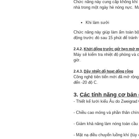
Chức năng này cung cấp không khí 
nhà trong một ngày hè nóng nực. Má
Khi làm sưởi
Chức năng này giúp làm ấm toàn bộ 
động trước đó sau 15 phút để trán
2.4.2.
Khởi động trước giờ hẹn mở 
Máy sẽ kiểm tra nhiệt độ phòng và có
giờ.
2.4.3.
Dãy nhiệt độ hoạt động rộng
Công nghệ tiên tiến mới đã mở rộng
đến -20 độ C.
3.
Các tính năng cơ bản 
- Thiết kế lưới kiểu Âu do Zweigr
- Chiều cao mỏng và phần thân chín
- Giảm khả năng làm nóng toàn cầu
- Mặt nạ điều chuyển luồng khí (tùy