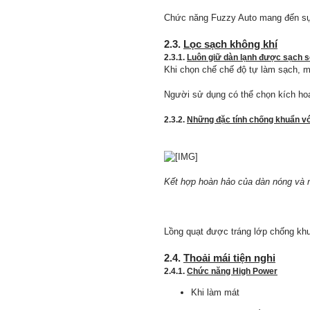
Chức năng Fuzzy Auto mang đến sự th
2.3.
Lọc sạch không khí
2.3.1.
Luôn giữ dàn lạnh được sạch s
Khi chọn chế chế độ tự làm sạch, m
Người sử dụng có thể chọn kích ho
2.3.2.
Những đặc tính chống khuẩn với
Kết hợp hoàn hảo của dàn nóng và n
Lồng quạt được tráng lớp chống khu
2.4.
Thoải mái tiện nghi
2.4.1.
Chức năng High Power
Khi làm mát