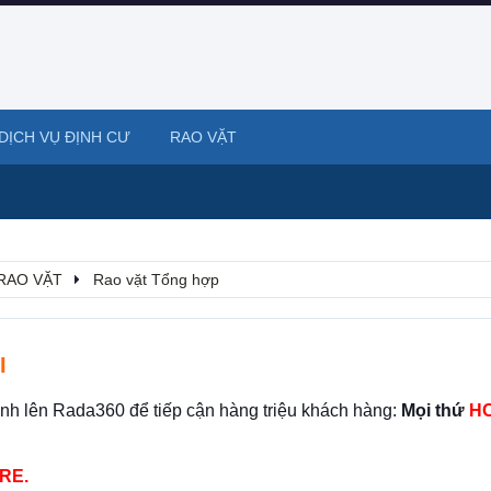
DỊCH VỤ ĐỊNH CƯ
RAO VẶT
RAO VẶT
Rao vặt Tổng hợp
I
ình lên Rada360 để tiếp cận hàng triệu khách hàng:
Mọi thứ
HO
RE.