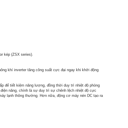
r kép (ZSX series).
hông khí inverter tăng công suất cực đại ngay khi khởi động
ấp để tiết kiệm năng lượng, đồng thời duy trì nhiệt độ phòng
 điện năng, chính là sự duy trì sự chênh lệch nhiệt độ cực
là máy lạnh thông thường. Hơn nữa, động cơ máy nén DC tạo ra