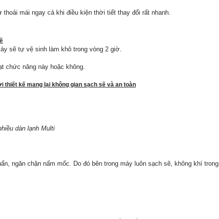
oải mái ngay cả khi điều kiện thời tiết thay đổi rất nhanh.
ẽ
áy sẽ tự vệ sinh làm khô trong vòng 2 giờ.
ạt chức năng này hoặc không.
 thiết kế mang lại không gian sạch sẽ và an toàn
hiều dàn lạnh Multi
ẩn, ngăn chặn nấm mốc. Do đó bên trong máy luôn sạch sẽ, không khí trong 