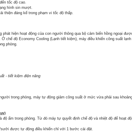
đến tốc độ cao.
ạng hình sin mượt.
i thiện đáng kể trong phạm vi tốc độ thấp.
g phát hiện hoạt động của con người thông qua bộ cảm biến hồng ngoại được 
 Ở chế độ Economy Cooling (Lạnh tiết kiệm), máy điều khiển công suất lạnh 
rong phòng.
ất - tiết kiệm điện năng
 người trong phòng, máy tự động giảm công suất ở mức vừa phải sau khoảng 
suy)
à độ ẩm trong phòng. Từ đó máy tự quyết định chế độ và nhiệt độ để hoạt độ
/sưởi được tự động điều khiển chỉ với 1 bước cài đặt.