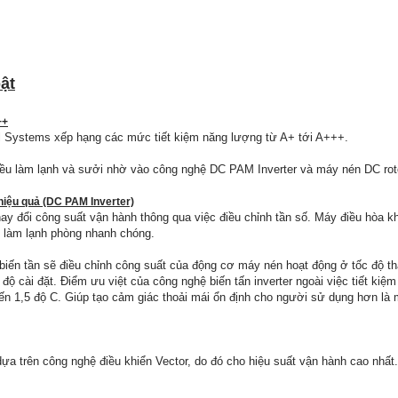
ật
++
al Systems xếp hạng các mức tiết kiệm năng lượng từ A+ tới A+++.
iều làm lạnh và sưởi nhờ vào công nghệ DC PAM Inverter và máy nén DC roto
hiệu quả (DC PAM Inverter)
thay đổi công suất vận hành thông qua việc điều chỉnh tần số. Máy điều hòa k
h, làm lạnh phòng nhanh chóng.
ộ biến tần sẽ điều chỉnh công suất của động cơ máy nén hoạt động ở tốc độ th
độ cài đặt. Điểm ưu việt của công nghệ biến tấn inverter ngoài việc tiết kiệm
5 đến 1,5 độ C. Giúp tạo cảm giác thoải mái ổn định cho người sử dụng hơn 
ựa trên công nghệ điều khiển Vector, do đó cho hiệu suất vận hành cao nhất.