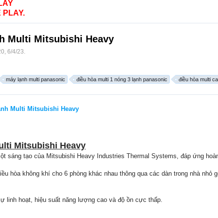
LAY
 PLAY.
nh Multi Mitsubishi Heavy
20
,
6/4/23
.
máy lạnh multi panasonic
điều hòa multi 1 nóng 3 lạnh panasonic
điều hòa multi c
nh Multi Mitsubishi Heavy
ulti Mitsubishi Heavy
một sáng tạo của Mitsubishi Heavy Industries Thermal Systems, đáp ứng hoàn 
điều hòa không khí cho 6 phòng khác nhau thông qua các dàn trong nhà nhỏ g
 linh hoạt, hiệu suất năng lượng cao và độ ồn cực thấp.