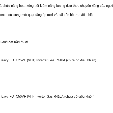
là chức năng hoạt động tiết kiệm năng lượng dựa theo chuyển động của ngườ
cách sử dụng một quạt tăng áp mới và cải tiến bộ trao đổi nhiệt.
lạnh âm trần Multi
 Heavy FDTC25VF (VH1) Inverter Gas R410A (chưa có điều khiển)
 Heavy FDTC50VF (VH) Inverter Gas R410A (chưa có điều khiển)