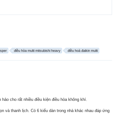
asper
điều hòa multi mitsubishi heavy
điều hoà đaikin multi
hảo cho rất nhiều điều kiện điều hòa không khí.
ọn và thanh lịch. Có 6 kiểu dàn trong nhà khác nhau đáp ứng