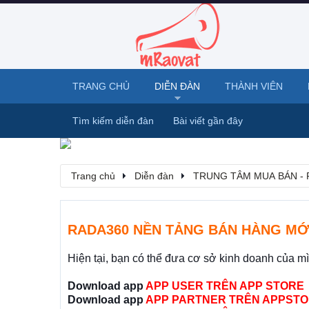
TRANG CHỦ
DIỄN ĐÀN
THÀNH VIÊN
Tìm kiếm diễn đàn
Bài viết gần đây
Trang chủ
Diễn đàn
TRUNG TÂM MUA BÁN - 
RADA360 NỀN TẢNG BÁN HÀNG MỚ
Hiện tại, bạn có thể đưa cơ sở kinh doanh của m
Download app
APP USER TRÊN APP STORE
Download app
APP PARTNER TRÊN APPSTO