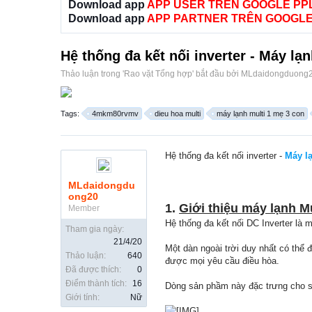
Download app
APP USER TRÊN GOOGLE PP
Download app
APP PARTNER TRÊN GOOGLE
Hệ thống đa kết nối inverter - Máy lạ
Thảo luận trong '
Rao vặt Tổng hợp
' bắt đầu bởi
MLdaidongduong
Tags:
4mkm80rvmv
dieu hoa multi
máy lạnh multi 1 mẹ 3 con
Hệ thống đa kết nối inverter -
Máy lạ
MLdaidongdu
ong20
1.
Giới thiệu máy lạnh M
Member
Hệ thống đa kết nối DC Inverter là 
Tham gia ngày:
21/4/20
Một dàn ngoài trời duy nhất có thể 
Thảo luận:
640
được mọi yêu cầu điều hòa.
Đã được thích:
0
Điểm thành tích:
16
Dòng sản phầm này đặc trưng cho sự
Giới tính:
Nữ