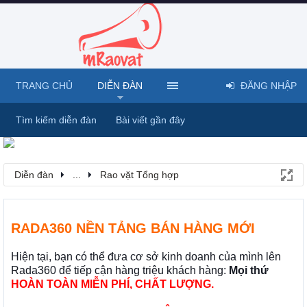
TRANG CHỦ
DIỄN ĐÀN
ĐĂNG NHẬP
Tìm kiếm diễn đàn
Bài viết gần đây
Diễn đàn
...
Rao vặt Tổng hợp
RADA360 NỀN TẢNG BÁN HÀNG MỚI
Hiện tại, bạn có thể đưa cơ sở kinh doanh của mình lên
Rada360 để tiếp cận hàng triệu khách hàng:
Mọi thứ
HOÀN TOÀN MIỄN PHÍ, CHẤT LƯỢNG.