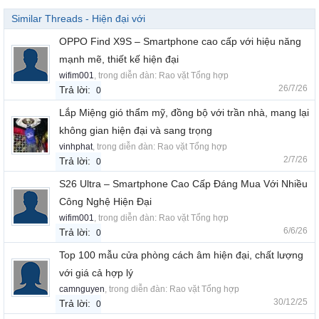
Similar Threads - Hiện đại với
OPPO Find X9S – Smartphone cao cấp với hiệu năng
mạnh mẽ, thiết kế hiện đại
wifim001
, trong diễn đàn:
Rao vặt Tổng hợp
26/7/26
Trả lời:
0
Lắp Miệng gió thẩm mỹ, đồng bộ với trần nhà, mang lại
không gian hiện đại và sang trọng
vinhphat
, trong diễn đàn:
Rao vặt Tổng hợp
2/7/26
Trả lời:
0
S26 Ultra – Smartphone Cao Cấp Đáng Mua Với Nhiều
Công Nghệ Hiện Đại
wifim001
, trong diễn đàn:
Rao vặt Tổng hợp
6/6/26
Trả lời:
0
Top 100 mẫu cửa phòng cách âm hiện đại, chất lượng
với giá cả hợp lý
camnguyen
, trong diễn đàn:
Rao vặt Tổng hợp
30/12/25
Trả lời:
0