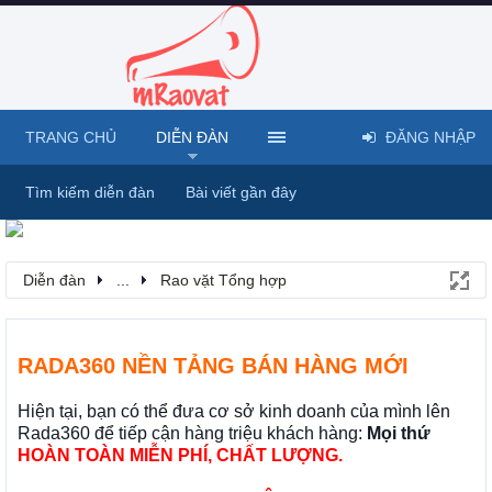
TRANG CHỦ
DIỄN ĐÀN
ĐĂNG NHẬP
Tìm kiếm diễn đàn
Bài viết gần đây
Diễn đàn
...
Rao vặt Tổng hợp
RADA360 NỀN TẢNG BÁN HÀNG MỚI
Hiện tại, bạn có thể đưa cơ sở kinh doanh của mình lên
Rada360 để tiếp cận hàng triệu khách hàng:
Mọi thứ
HOÀN TOÀN MIỄN PHÍ, CHẤT LƯỢNG.