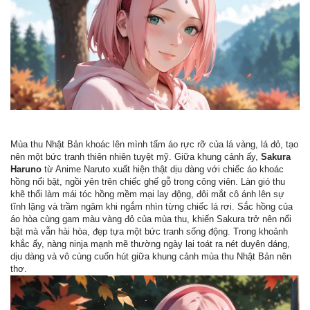
Mùa thu Nhật Bản khoác lên mình tấm áo rực rỡ của lá vàng, lá đỏ, tạo
nên một bức tranh thiên nhiên tuyệt mỹ. Giữa khung cảnh ấy,
Sakura
Haruno
từ Anime Naruto xuất hiện thật dịu dàng với chiếc áo khoác
hồng nổi bật, ngồi yên trên chiếc ghế gỗ trong công viên. Làn gió thu
khẽ thổi làm mái tóc hồng mềm mại lay động, đôi mắt cô ánh lên sự
tĩnh lặng và trầm ngâm khi ngắm nhìn từng chiếc lá rơi. Sắc hồng của
áo hòa cùng gam màu vàng đỏ của mùa thu, khiến Sakura trở nên nổi
bật mà vẫn hài hòa, đẹp tựa một bức tranh sống động. Trong khoảnh
khắc ấy, nàng ninja mạnh mẽ thường ngày lại toát ra nét duyên dáng,
dịu dàng và vô cùng cuốn hút giữa khung cảnh mùa thu Nhật Bản nên
thơ.