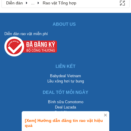
Diễn đàn
...
Rao vặt Tổng hợp
ABOUT US
Diễn đàn rao vặt miễn phí
LIÊN KẾT
Babydeal Vietnam
Lều xông hơi tự bung
DEAL TỐT MỖI NGÀY
Bình sữa Comotomo
Deal Lazada
Deal Shopee
[Xem] Hưỡng dẫn đăng tin rao vặt hiệu
LIÊN HỆ
quả