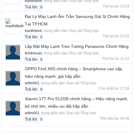
tranthibinh
, trong diễn đàn:
Rao vặt Tổng hợp
Thứ tư lúc 15:54
Trả lời:
0
Đại Lý Máy Lạnh Âm Trần Samsung Giá Sỉ Chính Hãng
Tại TP.HCM
tranthibinh
, trong diễn đàn:
Rao vặt Tổng hợp
Thứ tư lúc 15:52
Trả lời:
0
Lắp Đặt Máy Lạnh Treo Tường Panasonic Chính Hãng
tinhtrieuan
, trong diễn đàn:
Rao vặt Tổng hợp
Thứ ba lúc 11:34
Trả lời:
0
OPPO Find X9S chính hãng – Smartphone cao cấp,
hiệu năng mạnh, giá hấp dẫn
wifim001
, trong diễn đàn:
Rao vặt Tổng hợp
Chủ nhật lúc 17:59
Trả lời:
0
Xiaomi 17T Pro 512GB chính hãng – Hiệu năng mạnh,
bộ nhớ lớn, nhiều ưu đãi hấp dẫn
wifim001
, trong diễn đàn:
Rao vặt Tổng hợp
Thứ bảy lúc 16:48
Trả lời:
0