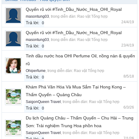
Quyến rũ với #Tinh_Dầu_Nước_Hoa_OHI_Royal
masontung03
, trong diễn đàn:
Rao vặt Tổng hợp
24/4/19
Trả lời:
0
Quyến rũ với #Tinh_Dầu_Nước_Hoa_OHI_Royal
masontung03
, trong diễn đàn:
Rao vặt Tổng hợp
23/4/19
Trả lời:
0
Tinh dầu nước hoa OHI Perfume Oil, nồng nàn & quyến
rũ
Ohiperfume
, trong diễn đàn:
Rao vặt Tổng hợp
8/5/18
Trả lời:
0
Khám Phá Văn Hóa Và Mua Sắm Tại Hong Kong –
Thẩm Quyến – Quảng Châu
SaigonQueen Travel
, trong diễn đàn:
Rao vặt Tổng hợp
6/3/26
Trả lời:
0
Du lịch Quảng Châu – Thẩm Quyến – Chu Hải – Trung
Sơn: Trải nghiệm Trung Hoa phồn hoa
SaigonQueen Travel
, trong diễn đàn:
Rao vặt Tổng hợp
7/1/26