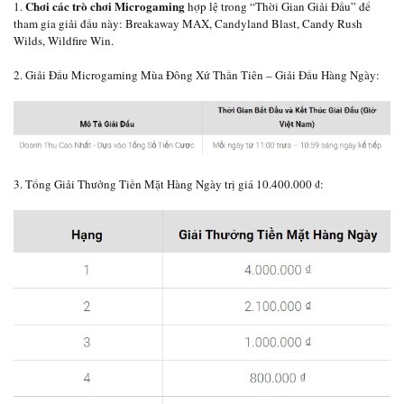
Chơi các trò chơi Microgaming
1.
hợp lệ trong “Thời Gian Giải Đấu” để
tham gia giải đấu này: Breakaway MAX, Candyland Blast, Candy Rush
Wilds, Wildfire Win.
2. Giải Đấu Microgaming Mùa Đông Xứ Thần Tiên – Giải Đấu Hàng Ngày:
3. Tổng Giải Thưởng Tiền Mặt Hàng Ngày trị giá 10.400.000 ₫: