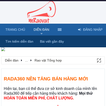
TRANG CHỦ
DIỄN ĐÀN
ĐĂNG NHẬP
Tìm kiếm diễn đàn
Bài viết gần đây
Diễn đàn
...
Rao vặt Tổng hợp
RADA360 NỀN TẢNG BÁN HÀNG MỚI
Hiện tại, bạn có thể đưa cơ sở kinh doanh của mình lên
Rada360 để tiếp cận hàng triệu khách hàng:
Mọi thứ
HOÀN TOÀN MIỄN PHÍ, CHẤT LƯỢNG.