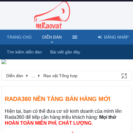
TRANG CHỦ
DIỄN ĐÀN
ĐĂNG NHẬP
Tìm kiếm diễn đàn
Bài viết gần đây
Diễn đàn
...
Rao vặt Tổng hợp
RADA360 NỀN TẢNG BÁN HÀNG MỚI
Hiện tại, bạn có thể đưa cơ sở kinh doanh của mình lên
Rada360 để tiếp cận hàng triệu khách hàng:
Mọi thứ
HOÀN TOÀN MIỄN PHÍ, CHẤT LƯỢNG.