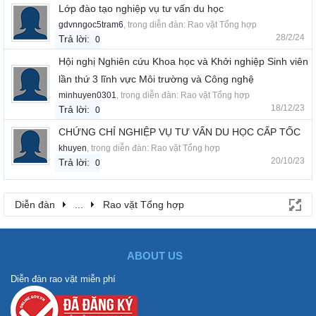
Lớp đào tạo nghiệp vụ tư vấn du học
gdvnngoc5tram6
, trong diễn đàn:
Rao vặt Tổng hợp
28/2/24
Trả lời:
0
Hội nghị Nghiên cứu Khoa học và Khởi nghiệp Sinh viên
lần thứ 3 lĩnh vực Môi trường và Công nghệ
minhuyen0301
, trong diễn đàn:
Rao vặt Tổng hợp
18/12/23
Trả lời:
0
CHỨNG CHỈ NGHIỆP VỤ TƯ VẤN DU HỌC CẤP TỐC
khuyen
, trong diễn đàn:
Rao vặt Tổng hợp
20/10/23
Trả lời:
0
Diễn đàn
...
Rao vặt Tổng hợp
ABOUT US
Diễn đàn rao vặt miễn phí