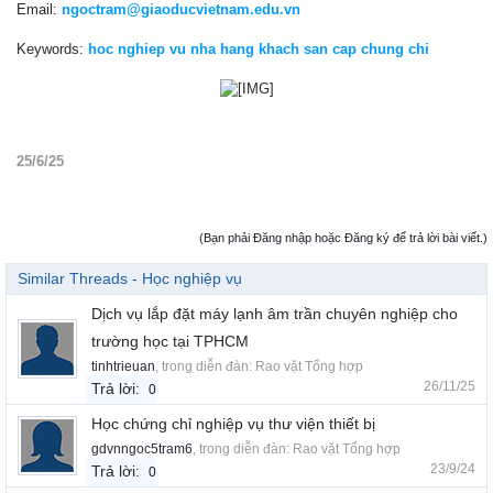
Email:
ngoctram@giaoducvietnam.edu.vn
Keywords:
hoc nghiep vu nha hang khach san cap chung chi
25/6/25
(Bạn phải Đăng nhập hoặc Đăng ký để trả lời bài viết.)
Similar Threads - Học nghiệp vụ
Dịch vụ lắp đặt máy lạnh âm trần chuyên nghiệp cho
trường học tại TPHCM
tinhtrieuan
, trong diễn đàn:
Rao vặt Tổng hợp
26/11/25
Trả lời:
0
Học chứng chỉ nghiệp vụ thư viện thiết bị
gdvnngoc5tram6
, trong diễn đàn:
Rao vặt Tổng hợp
23/9/24
Trả lời:
0