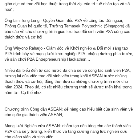
giáo dục và trao đổi học thuật trong thời đại của trí tuệ nhân tạo và số
hóa";
Ông Lim Teng Leng - Quyền Giám đốc P2A về công tác Đối ngoại,
Phòng Quan hệ quốc tế, Trường Temasek Polytechnic (Singapore) đã
báo cáo về các chương trình giao lưu trao đổi sinh viên P2A cùng các
thách thức và cơ hội
Ông Wiryono Raharjo - Giám đốc về Khởi nghiệp & Đổi mới sáng tạo
P2A trình bày về mạng lưới khởi nghiệp P2A: chặng đường phía trước,
về sân chơi P2A Entrepreneurship Hackathon…
Nhiều đại biểu đến từ các nước đã chia sẻ về công tác sinh viên P2A,
tương lai của việc trao đổi sinh viên trong khối ASEAN trước những
thách thức và cơ hội, đồng thời đưa ra những chương trình mới cho
năm 2024. Theo đó, có rất nhiều chương trình sẽ được triển khai trong
năm tới. Cụ thể như:
Chương trình Công dân ASEAN: để nâng cao hiểu biết của sinh viên về
các quốc gia thành viên ASEAN,
Mạng lưới Nghiên cứu ASEAN: nhằm tạo nền tảng cho các thành viên
P2A chia sẻ ý tưởng, kiến thức và tăng cường năng lực nghiên cứu
cho giảng viên và sinh viên,