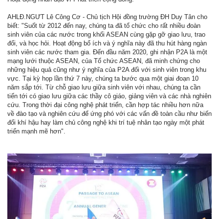
AHLĐ.NGƯT Lê Công Cơ - Chủ tịch Hội đồng trường ĐH Duy Tân cho
biết: "Suốt từ 2012 đến nay, chúng ta đã tổ chức cho rất nhiều đoàn
sinh viên của các nước trong khối ASEAN cùng gặp gỡ giao lưu, trao
đổi, và học hỏi. Hoạt động bổ ích và ý nghĩa này đã thu hút hàng ngàn
sinh viên các nước tham gia. Đến đầu năm 2020, ghi nhận P2A là một
mạng lưới thuộc ASEAN, của Tổ chức ASEAN, đã minh chứng cho
những hiệu quả cũng như ý nghĩa của P2A đối với sinh viên trong khu
vực. Tại kỳ họp lần thứ 7 này, chúng ta bước qua một giai đoạn 10
năm sắp tới. Từ chỗ giao lưu giữa sinh viên với nhau, chúng ta cần
tiến tới có giao lưu giữa các thầy cô giáo, giảng viên và các nhà nghiên
cứu. Trong thời đại công nghệ phát triển, cần hợp tác nhiều hơn nữa
về đào tạo và nghiên cứu để ứng phó với các vấn đề toàn cầu như biến
đổi khí hậu hay làm chủ công nghệ khi trí tuệ nhân tạo ngày một phát
triển mạnh mẽ hơn".