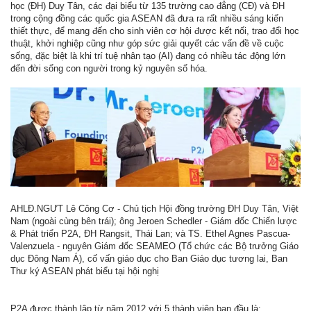
học (ĐH) Duy Tân, các đại biểu từ 135 trường cao đẳng (CĐ) và ĐH
trong cộng đồng các quốc gia ASEAN đã đưa ra rất nhiều sáng kiến
thiết thực, để mang đến cho sinh viên cơ hội được kết nối, trao đổi học
thuật, khởi nghiệp cũng như góp sức giải quyết các vấn đề về cuộc
sống, đặc biệt là khi trí tuệ nhân tạo (AI) đang có nhiều tác động lớn
đến đời sống con người trong kỷ nguyên số hóa.
AHLĐ.NGƯT Lê Công Cơ - Chủ tịch Hội đồng trường ĐH Duy Tân, Việt
Nam (ngoài cùng bên trái); ông Jeroen Schedler - Giám đốc Chiến lược
& Phát triển P2A, ĐH Rangsit, Thái Lan; và TS. Ethel Agnes Pascua-
Valenzuela - nguyên Giám đốc SEAMEO (Tổ chức các Bộ trưởng Giáo
dục Đông Nam Á), cố vấn giáo dục cho Ban Giáo dục tương lai, Ban
Thư ký ASEAN phát biểu tại hội nghị
P2A được thành lập từ năm 2012 với 5 thành viên ban đầu là: