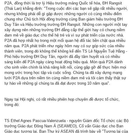
P2A, đồng thời là trợ lý Hiệu trưởng mảng Quốc tế hóa, ĐH Rangsit
(Thái Lan) khẳng định: "Trong cuộc đời các bạn sẽ gặp rất nhiều người,
nhưng không phải dễ gì gặp được những người có cùng nhiều điểm
chung như Chủ tịch Hội đồng trường cùng Ban giám hiệu trường ĐH
Duy Tân và Hiệu trưởng trường ĐH Rangsit. Những con người một tay
xây dựng nên những trường ĐH đẳng cấp thế giới hay có chung niềm
đam mê về giáo dục cho thế hệ trẻ và vì sự phát triển của nước nhà.
P2A đã hợp nhất họ trong một mối quan hệ đối tác bền chặt qua nhiều
năm qua. P2A phát triển như ngày hôm nay có sự góp sức của nhiều
thành viên, trong đó không thể không kể đến TS Lê Nguyễn Tuệ Hằng -
Phó hiệu trưởng ĐH Duy Tân, người đã đầy tâm huyết và có nhiều
sáng kiến để P2A ngày càng hoạt động hiệu quả. Món quà P2A dành
cho sinh viên chính là khả năng kết nối, cùng gặp gỡ để thực hiện mọi
mong ước trong học tập và cuộc sống. Chúng ta đã xây dựng mạng
lưới P2A dựa trên niềm tin cùng niềm đam mê và tôi cảm thấy thật sự
tự hào về những gì chúng ta đã đạt được trong 10 năm qua".
Ngay tại Hội nghị, có rất nhiều phiên họp chuyên đề được tổ chức,
trong đó:
TS Ethel Agnes Pascua-Valenzuela - nguyên Giám đốc Tổ chức các Bộ
trưởng Giáo dục Đông Nam Á (SEAMEO), Cố vấn Giáo dục cho Ban
Giáo dục tương lai, Ban Thư ký ASEAN đã trình bày về "Tương lai của