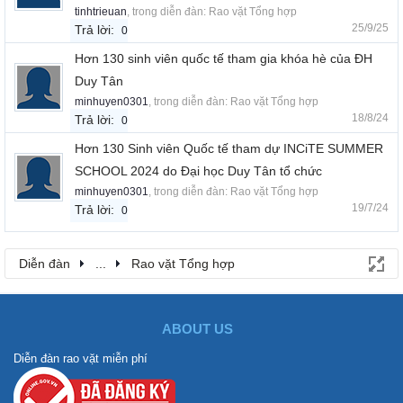
tinhtrieuan
, trong diễn đàn:
Rao vặt Tổng hợp
25/9/25
Trả lời:
0
Hơn 130 sinh viên quốc tế tham gia khóa hè của ĐH
Duy Tân
minhuyen0301
, trong diễn đàn:
Rao vặt Tổng hợp
18/8/24
Trả lời:
0
Hơn 130 Sinh viên Quốc tế tham dự INCiTE SUMMER
SCHOOL 2024 do Đại học Duy Tân tổ chức
minhuyen0301
, trong diễn đàn:
Rao vặt Tổng hợp
19/7/24
Trả lời:
0
Diễn đàn
...
Rao vặt Tổng hợp
ABOUT US
Diễn đàn rao vặt miễn phí