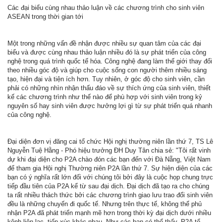
Các đại biểu cùng nhau thảo luận về các chương trình cho sinh viên
ASEAN trong thời gian tới
Một trong những vấn đề nhận được nhiều sự quan tâm của các đại
biểu và được cùng nhau thảo luận nhiều đó là sự phát triển của công
nghệ trong quá trình quốc tế hóa. Công nghệ đang làm thế giới thay đổi
theo nhiều góc độ và giúp cho cuộc sống con người thêm nhiều sáng
tạo, hiện đại và tiện ích hơn. Tuy nhiên, ở góc độ cho sinh viên, cần
phải có những nhìn nhận thấu đáo về sự thích ứng của sinh viên, thiết
kế các chương trình như thế nào để phù hợp với sinh viên trong kỷ
nguyên số hay sinh viên được hưởng lợi gì từ sự phát triển quá nhanh
của công nghệ.
Đại diện đơn vị đăng cai tổ chức Hội nghị thường niên lần thứ 7, TS Lê
Nguyễn Tuệ Hằng - Phó hiệu trưởng ĐH Duy Tân chia sẻ: "Tôi rất vinh
dự khi đại diện cho P2A chào đón các bạn đến với Đà Nẵng, Việt Nam
để tham gia Hội nghị Thường niên P2A lần thứ 7. Sự hiện diện của các
bạn có ý nghĩa rất lớn đối với chúng tôi bởi đây là cuộc họp chung trực
tiếp đầu tiên của P2A kể từ sau đại dịch. Đại dịch đã tạo ra cho chúng
ta rất nhiều thách thức bởi các chương trình giao lưu trao đổi sinh viên
đều là những chuyến đi quốc tế. Nhưng trên thực tế, không thể phủ
nhận P2A đã phát triển mạnh mẽ hơn trong thời kỳ đại dịch dưới nhiều
kênh liên lạc, tiếp xúc khác nhau. Như các bạn có thể thấy, P2A tổ