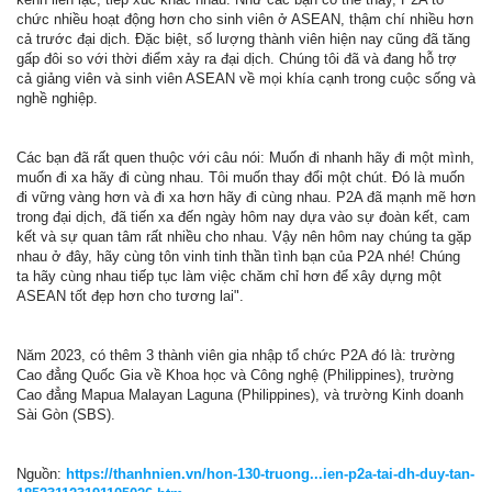
chức nhiều hoạt động hơn cho sinh viên ở ASEAN, thậm chí nhiều hơn
cả trước đại dịch. Đặc biệt, số lượng thành viên hiện nay cũng đã tăng
gấp đôi so với thời điểm xảy ra đại dịch. Chúng tôi đã và đang hỗ trợ
cả giảng viên và sinh viên ASEAN về mọi khía cạnh trong cuộc sống và
nghề nghiệp.
Các bạn đã rất quen thuộc với câu nói: Muốn đi nhanh hãy đi một mình,
muốn đi xa hãy đi cùng nhau. Tôi muốn thay đổi một chút. Đó là muốn
đi vững vàng hơn và đi xa hơn hãy đi cùng nhau. P2A đã mạnh mẽ hơn
trong đại dịch, đã tiến xa đến ngày hôm nay dựa vào sự đoàn kết, cam
kết và sự quan tâm rất nhiều cho nhau. Vậy nên hôm nay chúng ta gặp
nhau ở đây, hãy cùng tôn vinh tinh thần tình bạn của P2A nhé! Chúng
ta hãy cùng nhau tiếp tục làm việc chăm chỉ hơn để xây dựng một
ASEAN tốt đẹp hơn cho tương lai".
Năm 2023, có thêm 3 thành viên gia nhập tổ chức P2A đó là: trường
Cao đẳng Quốc Gia về Khoa học và Công nghệ (Philippines), trường
Cao đẳng Mapua Malayan Laguna (Philippines), và trường Kinh doanh
Sài Gòn (SBS).
Nguồn:
https://thanhnien.vn/hon-130-truong...ien-p2a-tai-dh-duy-tan-