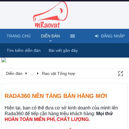
TRANG CHỦ
DIỄN ĐÀN
ĐĂNG NHẬP
Tìm kiếm diễn đàn
Bài viết gần đây
Diễn đàn
...
Rao vặt Tổng hợp
RADA360 NỀN TẢNG BÁN HÀNG MỚI
Hiện tại, bạn có thể đưa cơ sở kinh doanh của mình lên
Rada360 để tiếp cận hàng triệu khách hàng:
Mọi thứ
HOÀN TOÀN MIỄN PHÍ, CHẤT LƯỢNG.