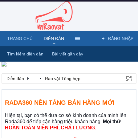
TRANG CHỦ
DIỄN ĐÀN
ĐĂNG NHẬP
Tìm kiếm diễn đàn
Bài viết gần đây
Diễn đàn
...
Rao vặt Tổng hợp
RADA360 NỀN TẢNG BÁN HÀNG MỚI
Hiện tại, bạn có thể đưa cơ sở kinh doanh của mình lên
Rada360 để tiếp cận hàng triệu khách hàng:
Mọi thứ
HOÀN TOÀN MIỄN PHÍ, CHẤT LƯỢNG.