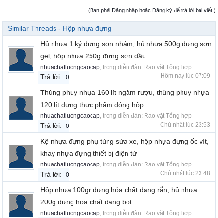
(Bạn phải Đăng nhập hoặc Đăng ký để trả lời bài viết.)
Similar Threads - Hộp nhựa đựng
Hủ nhựa 1 ký đựng sơn nhám, hủ nhựa 500g đựng sơn
gel, hộp nhựa 250g đựng sơn dầu
nhuachatluongcaocap
, trong diễn đàn:
Rao vặt Tổng hợp
Hôm nay lúc 07:09
Trả lời:
0
Thùng phuy nhựa 160 lít ngâm rượu, thùng phuy nhựa
120 lít đựng thực phẩm đóng hộp
nhuachatluongcaocap
, trong diễn đàn:
Rao vặt Tổng hợp
Chủ nhật lúc 23:53
Trả lời:
0
Kệ nhựa đựng phụ tùng sửa xe, hộp nhựa đựng ốc vít,
khay nhựa đựng thiết bị điện tử
nhuachatluongcaocap
, trong diễn đàn:
Rao vặt Tổng hợp
Chủ nhật lúc 23:48
Trả lời:
0
Hộp nhựa 100gr đựng hóa chất dạng rắn, hủ nhựa
200g đựng hóa chất dạng bột
nhuachatluongcaocap
, trong diễn đàn:
Rao vặt Tổng hợp